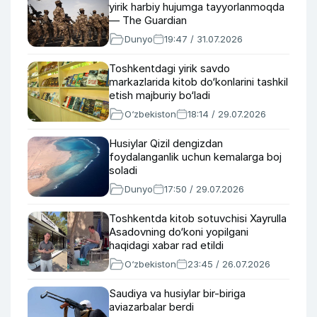
yirik harbiy hujumga tayyorlanmoqda
— The Guardian
Dunyo
19:47 / 31.07.2026
Toshkentdagi yirik savdo
markazlarida kitob do‘konlarini tashkil
etish majburiy bo‘ladi
O‘zbekiston
18:14 / 29.07.2026
Husiylar Qizil dengizdan
foydalanganlik uchun kemalarga boj
soladi
Dunyo
17:50 / 29.07.2026
Toshkentda kitob sotuvchisi Xayrulla
Asadovning do‘koni yopilgani
haqidagi xabar rad etildi
O‘zbekiston
23:45 / 26.07.2026
Saudiya va husiylar bir-biriga
aviazarbalar berdi