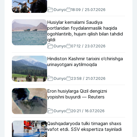
Dunyo
18:09 / 25.07.2026
Husiylar kemalarni Saudiya
portlaridan foydalanmaslik haqida
ogohlantirib, hujum qilish bilan tahdid
qildi
Dunyo
07:12 / 23.07.2026
Hindiston Kashmir tarixini o‘chirishga
urinayotgani aytilmoqda
Dunyo
23:58 / 21.07.2026
Eron husiylarga Qizil dengizni
yopishni buyurdi — Reuters
Dunyo
20:21 / 16.07.2026
Qashqadaryoda tulki tirnagan shaxs
vafot etdi. SSV ekspertiza tayinladi