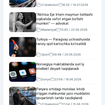
O‘zbekiston
16:20 / 14.07.2026
“Aktrisa Eje Irtem maymun tishlashi
oqibatida vafot etgan bo‘lishi
mumkin” — advokat
Madaniyat
13:45 / 22.06.2026
Turkiya — Paragvay uchrashuvida
tarixiy qizil kartochka ko‘rsatildi
Sport
09:48 / 20.06.2026
Norvegiya maktablarida sun’iy
intellekt deyarli taqiqlanadi
Dunyo
23:59 / 19.06.2026
Panjara ortidagi mutolaa: kitob
o‘qigan mahkumlar jazo muddatini
qisqartirish tartibi tasdiqlandi
O‘zbekiston
12:04 / 15.06.2026