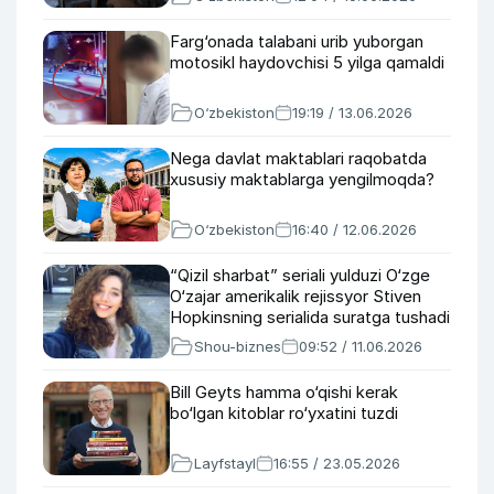
Farg‘onada talabani urib yuborgan
motosikl haydovchisi 5 yilga qamaldi
O‘zbekiston
19:19 / 13.06.2026
Nega davlat maktablari raqobatda
xususiy maktablarga yengilmoqda?
O‘zbekiston
16:40 / 12.06.2026
“Qizil sharbat” seriali yulduzi O‘zge
O‘zajar amerikalik rejissyor Stiven
Hopkinsning serialida suratga tushadi
Shou-biznes
09:52 / 11.06.2026
Bill Geyts hamma o‘qishi kerak
bo‘lgan kitoblar ro‘yxatini tuzdi
Layfstayl
16:55 / 23.05.2026