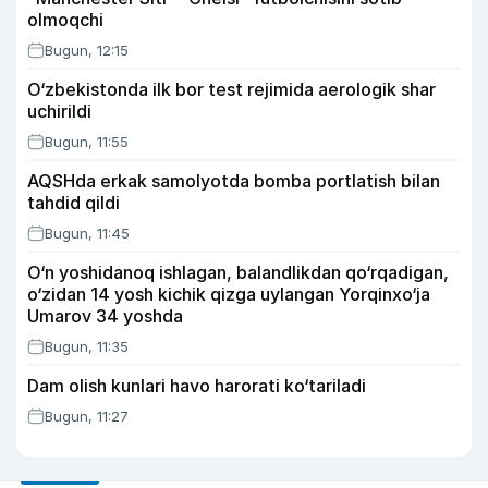
olmoqchi
Bugun, 12:15
O‘zbekistonda ilk bor test rejimida aerologik shar
uchirildi
Bugun, 11:55
AQSHda erkak samolyotda bomba portlatish bilan
tahdid qildi
Bugun, 11:45
O‘n yoshidanoq ishlagan, balandlikdan qo‘rqadigan,
o‘zidan 14 yosh kichik qizga uylangan Yorqinxo‘ja
Umarov 34 yoshda
Bugun, 11:35
Dam olish kunlari havo harorati ko‘tariladi
Bugun, 11:27