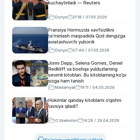
kuchaytiriladi — Reuters
Dunyo
21:18 / 07.05.2026
Fransiya Hormuzda xavfsizlikni
ta’minlash maqsadida Qizil dengizga
aviatashuvchi yubordi
Dunyo
07:44 / 07.05.2026
Jonni Depp, Selena Gomes, Deniel
Redkliff va boshqa yulduzlarning
sevimli kitoblari. Bu kitoblarning ko‘pi
sizga ham tanish
Madaniyat
19:11 / 04.05.2026
Hokimlar qanday kitoblarni o‘qishni
tavsiya qiladi?
O‘zbekiston
14:29 / 29.04.2026
Ko'proq yangiliklarni yuklash