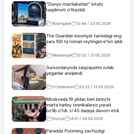
“Dunyo mamlakatlari” kitobi
taqdimoti o‘tkazildi
Boshqalar
12:48 / 23.05.2026
The Guardian insoniyat tarixidagi eng
sara 100 ta roman reytingini e’lon qildi
Madaniyat
12:25 / 21.05.2026
Surxondaryoda saqoqushni ovlab
yeganlar aniqlandi
O‘zbekiston
20:32 / 13.05.2026
Moskvada 19 yildan beri birinchi
marta harbiy texnikalarsiz parad
bo‘lib o‘tdi. U 45 daqiqa davom etdi
Dunyo
14:01 / 09.05.2026
Paradda Putinning xavfsizligi