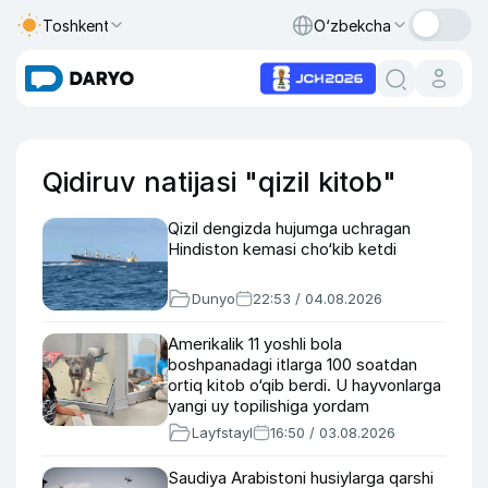
Toshkent
O‘zbekcha
Qidiruv natijasi "qizil kitob"
Qizil dengizda hujumga uchragan
Hindiston kemasi cho‘kib ketdi
Dunyo
22:53 / 04.08.2026
Amerikalik 11 yoshli bola
boshpanadagi itlarga 100 soatdan
ortiq kitob o‘qib berdi. U hayvonlarga
yangi uy topilishiga yordam
bermoqda
Layfstayl
16:50 / 03.08.2026
Saudiya Arabistoni husiylarga qarshi