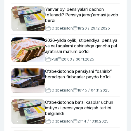
Yanvar oyi pensiyalari qachon
to‘lanadi? Pensiya jamg‘armasi javob
berdi
O‘zbekiston
18:20 / 29.12.2025
2026-yilda oylik, stipendiya, pensiya
va nafaqalarni oshirishga qancha pul
ajratilishi maʼlum boʻldi
Pul
20:03 / 30.11.2025
O‘zbekistonda pensiyani “oshirib”
beradigan firibgarlar paydo bo‘ldi
O‘zbekiston
16:45 / 04.11.2025
O‘zbekistonda ba’zi kasblar uchun
imtiyozli pensiyaga chiqish tartibi
belgilandi
O‘zbekiston
21:14 / 13.10.2025