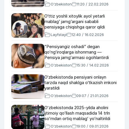
O‘zbekiston
11:20 / 22.02.2026
O‘ttiz yoshli xitoylik ayol yetarli
mablag‘ jamg‘argani sababli
pensiyaga chiqishga qaror qildi
Layfstayl
12:40 / 16.02.2026
“Pensiyangiz oshadi” degan
qoʻngʻiroqlarga ishonmang —
Pensiya jamgʻarmasi ogohlantirdi
O‘zbekiston
15:30 / 14.02.2026
O‘zbekistonda pensiyani onlayn
tarzda naqd shaklga o‘tkazish imkoni
yaratildi
O‘zbekiston
09:07 / 21.01.2026
Oʻzbekistonda 2025-yilda aholini
ijtimoiy qoʻllash maqsadida 14 trln
soʻmdan ortiq mablagʻ yoʻnaltirildi
O‘zbekiston
19:00 / 09.01.2026