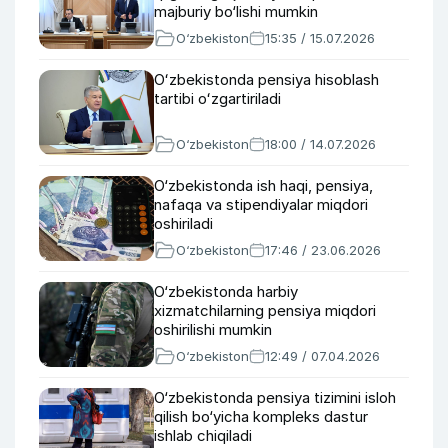
majburiy bo‘lishi mumkin
O‘zbekiston
15:35 / 15.07.2026
Oʻzbekistonda pensiya hisoblash
tartibi oʻzgartiriladi
O‘zbekiston
18:00 / 14.07.2026
O‘zbekistonda ish haqi, pensiya,
nafaqa va stipendiyalar miqdori
oshiriladi
O‘zbekiston
17:46 / 23.06.2026
O‘zbekistonda harbiy
xizmatchilarning pensiya miqdori
oshirilishi mumkin
O‘zbekiston
12:49 / 07.04.2026
O‘zbekistonda pensiya tizimini isloh
qilish bo‘yicha kompleks dastur
ishlab chiqiladi