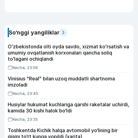
So‘nggi yangiliklar
Oʻzbekistonda olti oyda savdo, xizmat koʻrsatish va
umumiy ovqatlanish korxonalari qancha soliq
toʻlagani ochiqlandi
Kecha, 23:56
Vinisius “Real” bilan uzoq muddatli shartnoma
imzoladi
Kecha, 23:45
Husiylar hukumat kuchlariga qarshi raketalar uchirdi,
kamida 30 kishi halok bo‘ldi
Kecha, 23:35
Toshkentda Kichik halqa avtomobil yo‘lining bir
qismi to‘rt kunga yopildi (xarita)