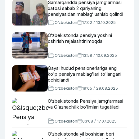
Samarqandda pensiya jamgʻarmasi
xatosi sabab 2 qariyaning
pensiyasidan mablagʻ ushlab qolindi
O‘zbekiston
17:02 / 13.10.2025
O‘zbekistonda pensiya yoshini
oshirish rejalashtirilmoqda
O‘zbekiston
13:58 / 10.09.2025
Qaysi hudud pensionerlariga eng
ko'p pensiya mablag'lari to'langani
ochiqlandi
O‘zbekiston
19:05 / 29.08.2025
O‘zbekistonda Pensiya jamg‘armasi
va G‘aznachilik bo‘limlari tugatiladi
O‘zbekiston
03:08 / 17.07.2025
O‘zbekistonda yil boshidan beri