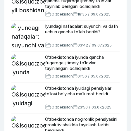
qancha fuqaroga ijtimoiy to‘lovlar
tayinlab berilgani ochiqlandi
O‘zbekiston
18:35 / 09.07.2025
Iyundagi nafaqalar: suyunchi va dafn
uchun qancha to‘lab berildi?
O‘zbekiston
03:42 / 09.07.2025
O‘zbekistonda iyunda qancha
fuqaroga ijtimoiy to‘lovlar
tayinlangani ochiqlandi
O‘zbekiston
01:56 / 05.07.2025
O‘zbekistonda iyuldagi pensiyalar
to‘lovi bo‘yicha ma’lumot berildi
O‘zbekiston
23:50 / 03.07.2025
O‘zbekistonda nogironlik pensiyasini
proaktiv shaklda tayinlash tartibi
belgilandi