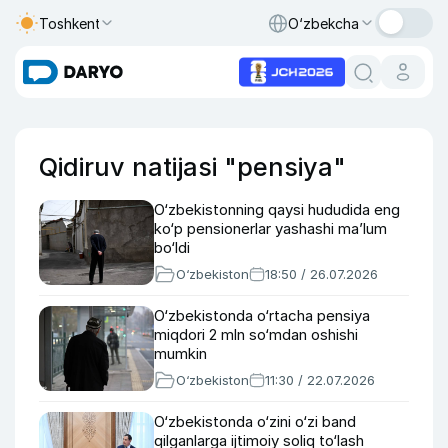
Toshkent
O‘zbekcha
Qidiruv natijasi "pensiya"
O‘zbekistonning qaysi hududida eng
ko‘p pensionerlar yashashi maʼlum
bo‘ldi
O‘zbekiston
18:50 / 26.07.2026
O‘zbekistonda o‘rtacha pensiya
miqdori 2 mln so‘mdan oshishi
mumkin
O‘zbekiston
11:30 / 22.07.2026
O‘zbekistonda o‘zini o‘zi band
qilganlarga ijtimoiy soliq to‘lash