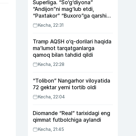
Superliga. “So‘g‘diyona”
“Andijon”ni mag‘lub etdi,
“Paxtakor” “Buxoro”ga qarshi
bahsda g‘alabani qo‘ldan
Kecha, 22:31
chiqardi
Tramp AQSH o‘q-dorilari haqida
ma’lumot tarqatganlarga
qamoq bilan tahdid qildi
Kecha, 22:28
“Tolibon” Nangarhor viloyatida
72 gektar yerni tortib oldi
Kecha, 22:04
Diomande “Real” tarixidagi eng
qimmat futbolchiga aylandi
Kecha, 21:45