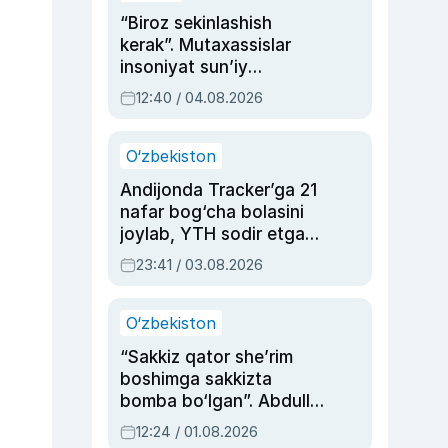
“Biroz sekinlashish
kerak”. Mutaxassislar
insoniyat sun’iy
intellektni boshqara
12:40 / 04.08.2026
olmay qolishidan xavotir
bildirdi
O‘zbekiston
Andijonda Tracker’ga 21
nafar bog‘cha bolasini
joylab, YTH sodir etgan
ayolga sud hukmi o‘qildi
23:41 / 03.08.2026
O‘zbekiston
“Sakkiz qator she’rim
boshimga sakkizta
bomba bo‘lgan”. Abdulla
Oripovni siyosiy
12:24 / 01.08.2026
ayblovlardan asrab