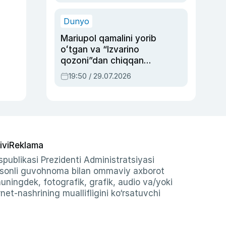
qolgan voqea
Dunyo
Mariupol qamalini yorib
oʻtgan va “Izvarino
qozoni”dan chiqqan
qahramon — Ukraina
19:50 / 29.07.2026
armiyasi bosh
qoʻmondoni Drapatiy
haqida
ivi
Reklama
publikasi Prezidenti Administratsiyasi
-sonli guvohnoma bilan ommaviy axborot
shuningdek, fotografik, grafik, audio va/yoki
et-nashrining muallifligini ko‘rsatuvchi