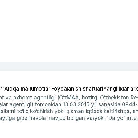
hr
Aloqa ma'lumotlari
Foydalanish shartlari
Yangiliklar arx
t va axborot agentligi (O‘zMAA, hozirgi O‘zbekiston Res
ar agentligi) tomonidan 13.03.2015 yil sanasida 0944
allarni to‘liq ko‘chirish yoki qisman iqtibos keltirishga, 
ytiga giperhavola mavjud bo‘lgan va/yoki “Daryo” intern