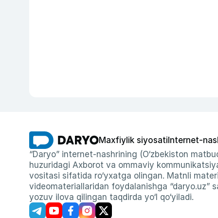
Maxfiylik siyosati
Internet-nas
“Daryo” internet-nashrining (O‘zbekiston matbuo
huzuridagi Axborot va ommaviy kommunikatsiyal
vositasi sifatida ro‘yxatga olingan. Matnli materi
videomateriallaridan foydalanishga “daryo.uz” sa
yozuv ilova qilingan taqdirda yo‘l qo‘yiladi.