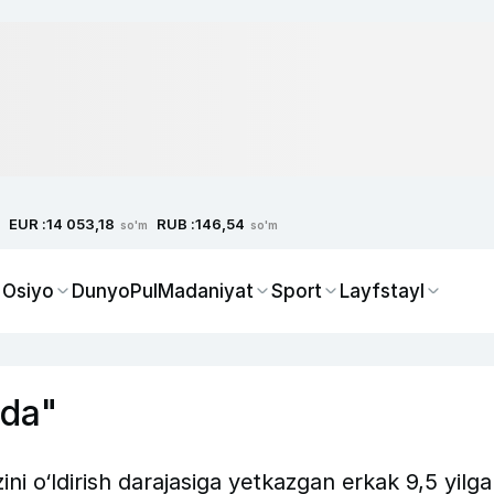
EUR :
RUB :
14 053,18
146,54
so'm
so'm
 Osiyo
Dunyo
Pul
Madaniyat
Sport
Layfstayl
lda"
ni o‘ldirish darajasiga yetkazgan erkak 9,5 yilga