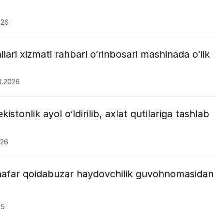
026
ilari xizmati rahbari o‘rinbosari mashinada o‘lik
03.2026
istonlik ayol o‘ldirilib, axlat qutilariga tashlab
026
 nafar qoidabuzar haydovchilik guvohnomasidan
25