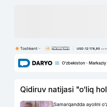
Toshkent
USD :
12 178,85
so'm
O‘zbekiston
Markaziy
Qidiruv natijasi "o‘liq ho
Samarqandda ayolini o‘zi