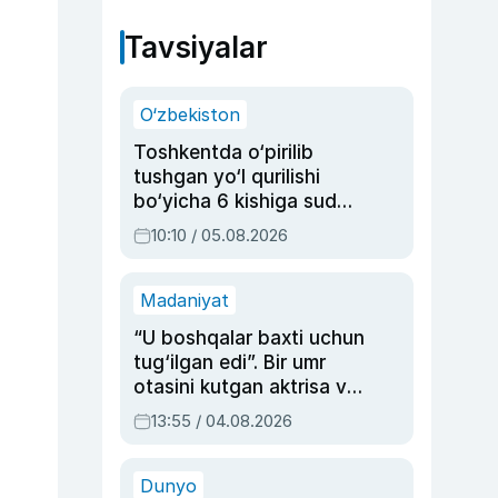
Tavsiyalar
O‘zbekiston
Toshkentda o‘pirilib
tushgan yo‘l qurilishi
bo‘yicha 6 kishiga sud
hukmi o‘qildi
10:10 / 05.08.2026
Madaniyat
“U boshqalar baxti uchun
tug‘ilgan edi”. Bir umr
otasini kutgan aktrisa va
dublyaj ustasi Rimma
13:55 / 04.08.2026
Ahmedovaning
sinovlarga to‘la hayoti
Dunyo