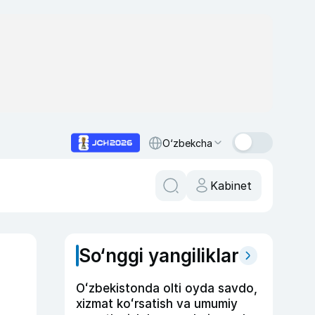
O‘zbekcha
Kabinet
So‘nggi yangiliklar
Oʻzbekistonda olti oyda savdo,
xizmat koʻrsatish va umumiy