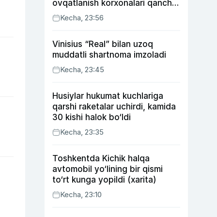
ovqatlanish korxonalari qancha
soliq toʻlagani ochiqlandi
Kecha, 23:56
Vinisius “Real” bilan uzoq
muddatli shartnoma imzoladi
Kecha, 23:45
Husiylar hukumat kuchlariga
qarshi raketalar uchirdi, kamida
30 kishi halok bo‘ldi
Kecha, 23:35
Toshkentda Kichik halqa
avtomobil yo‘lining bir qismi
to‘rt kunga yopildi (xarita)
Kecha, 23:10