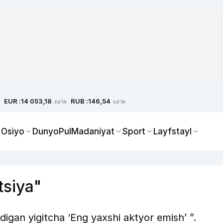
EUR :
RUB :
14 053,18
146,54
so'm
so'm
 Osiyo
Dunyo
Pul
Madaniyat
Sport
Layfstayl
tsiya"
igan yigitcha ‘Eng yaxshi aktyor emish’ ”.