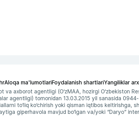
hr
Aloqa ma'lumotlari
Foydalanish shartlari
Yangiliklar arx
t va axborot agentligi (O‘zMAA, hozirgi O‘zbekiston Res
ar agentligi) tomonidan 13.03.2015 yil sanasida 0944
allarni to‘liq ko‘chirish yoki qisman iqtibos keltirishga, 
ytiga giperhavola mavjud bo‘lgan va/yoki “Daryo” intern