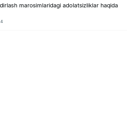
irlash marosimlaridagi adolatsizliklar haqida
24