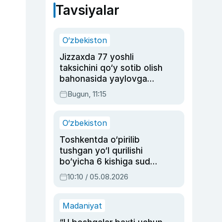
Tavsiyalar
O‘zbekiston
Jizzaxda 77 yoshli
taksichini qo‘y sotib olish
bahonasida yaylovga
olib borib o‘ldirgan yigit
Bugun, 11:15
20 yilga qamaldi
O‘zbekiston
Toshkentda o‘pirilib
tushgan yo‘l qurilishi
bo‘yicha 6 kishiga sud
hukmi o‘qildi
10:10 / 05.08.2026
Madaniyat