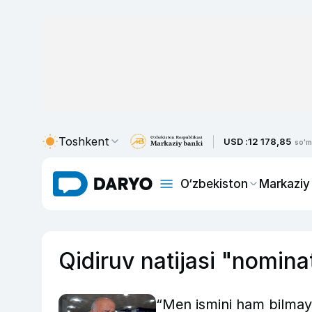
Toshkent
USD :
12 178,85
so'm
O‘zbekiston
Markaziy
Qidiruv natijasi "nomina
“Men ismini ham bilmayd