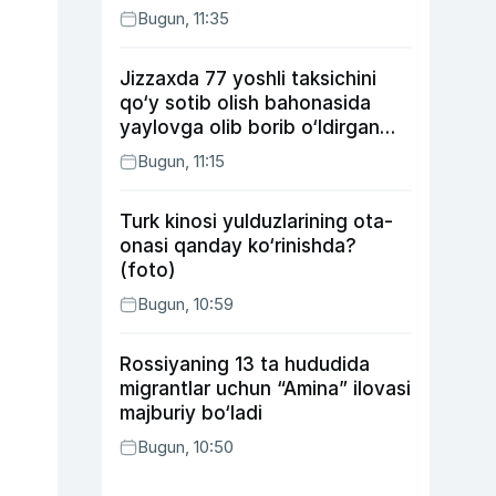
Bugun, 11:35
Jizzaxda 77 yoshli taksichini
qo‘y sotib olish bahonasida
yaylovga olib borib o‘ldirgan
yigit 20 yilga qamaldi
Bugun, 11:15
Turk kinosi yulduzlarining ota-
onasi qanday ko‘rinishda?
(foto)
Bugun, 10:59
Rossiyaning 13 ta hududida
migrantlar uchun “Amina” ilovasi
majburiy bo‘ladi
Bugun, 10:50