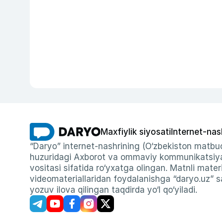
Maxfiylik siyosati
Internet-nas
“Daryo” internet-nashrining (O‘zbekiston matbuo
huzuridagi Axborot va ommaviy kommunikatsiyal
vositasi sifatida ro‘yxatga olingan. Matnli materi
videomateriallaridan foydalanishga “daryo.uz” sa
yozuv ilova qilingan taqdirda yo‘l qo‘yiladi.