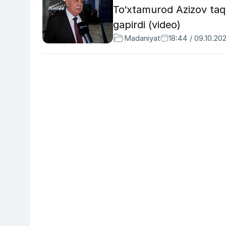
To‘xtamurod Azizov taqd
gapirdi (video)
Madaniyat
18:44 / 09.10.20