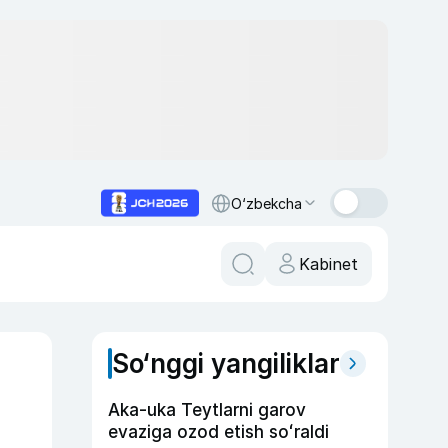
O‘zbekcha
Kabinet
So‘nggi yangiliklar
Aka-uka Teytlarni garov
evaziga ozod etish soʻraldi