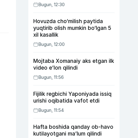
Bugun, 12:30
Hovuzda cho‘milish paytida
yuqtirib olish mumkin bo‘lgan 5
xil kasallik
Bugun, 12:00
Mojtaba Xomanaiy aks etgan ilk
video e’lon qilindi
Bugun, 11:56
Fijilik regbichi Yaponiyada issiq
urishi oqibatida vafot etdi
Bugun, 11:54
Hafta boshida qanday ob-havo
kutilayotgani ma’lum qilindi