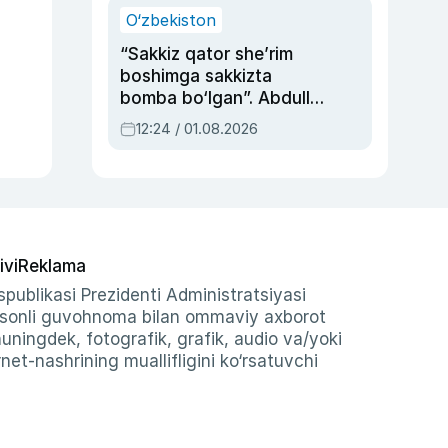
O‘zbekiston
“Sakkiz qator she’rim
boshimga sakkizta
bomba bo‘lgan”. Abdulla
Oripovni siyosiy
12:24 / 01.08.2026
ayblovlardan asrab
qolgan voqea
ivi
Reklama
publikasi Prezidenti Administratsiyasi
-sonli guvohnoma bilan ommaviy axborot
shuningdek, fotografik, grafik, audio va/yoki
et-nashrining muallifligini ko‘rsatuvchi