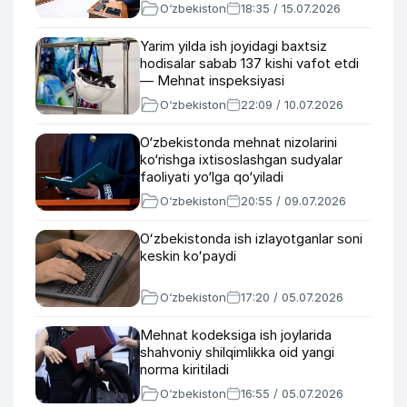
O‘zbekiston
18:35 / 15.07.2026
Yarim yilda ish joyidagi baxtsiz
hodisalar sabab 137 kishi vafot etdi
— Mehnat inspeksiyasi
O‘zbekiston
22:09 / 10.07.2026
O‘zbekistonda mehnat nizolarini
ko‘rishga ixtisoslashgan sudyalar
faoliyati yo‘lga qo‘yiladi
O‘zbekiston
20:55 / 09.07.2026
Oʻzbekistonda ish izlayotganlar soni
keskin koʻpaydi
O‘zbekiston
17:20 / 05.07.2026
Mehnat kodeksiga ish joylarida
shahvoniy shilqimlikka oid yangi
norma kiritiladi
O‘zbekiston
16:55 / 05.07.2026