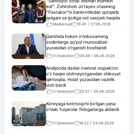
“Samolyot sotib olishlari mumkin
edi”. Zohirshoh Jo‘rayev otasining
“Paxtakor”ni bankrotlikdan qutqarib
qolgani va ijodiga oid vasiyati haqida
Madaniyat
16:45 / 07.06.2026
Qarshida hokim o‘rinbosarining
xodimlarga qo‘pol munosabati
yuzasidan o‘rganish boshlandi
O‘zbekiston
09:48 / 06.06.2026
Andijonda davlat mehnat inspektori
o‘z haqini ololmayotganidan shikoyat
qilmoqda. Holat yuzasidan vazirlik
izoh berdi
O‘zbekiston
20:37 / 05.06.2026
Koreyaga ketmoqchi bo‘lgan yana
o‘nlab fuqarolar firibgarlarga aldandi
O‘zbekiston
18:22 / 04.06.2026