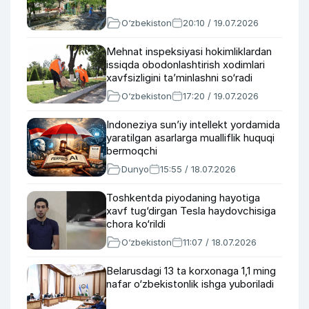
O‘zbekiston
20:10 / 19.07.2026
Mehnat inspeksiyasi hokimliklardan
issiqda obodonlashtirish xodimlari
xavfsizligini ta’minlashni so‘radi
O‘zbekiston
17:20 / 19.07.2026
Indoneziya sun’iy intellekt yordamida
yaratilgan asarlarga mualliflik huquqi
bermoqchi
Dunyo
15:55 / 18.07.2026
Toshkentda piyodaning hayotiga
xavf tug‘dirgan Tesla haydovchisiga
chora ko‘rildi
O‘zbekiston
11:07 / 18.07.2026
Belarusdagi 13 ta korxonaga 1,1 ming
nafar o‘zbekistonlik ishga yuboriladi