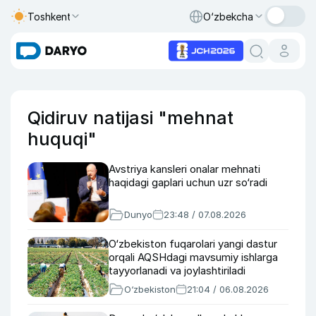
Toshkent
O‘zbekcha
Qidiruv natijasi "mehnat
huquqi"
Avstriya kansleri onalar mehnati
haqidagi gaplari uchun uzr so‘radi
Dunyo
23:48 / 07.08.2026
O‘zbekiston fuqarolari yangi dastur
orqali AQSHdagi mavsumiy ishlarga
tayyorlanadi va joylashtiriladi
O‘zbekiston
21:04 / 06.08.2026