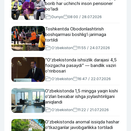
borib har uchinchi inson pensioner
boʻladi
Dunyo
08:00 / 28.07.2026
Toshkentda Obodonlashtirish
boshqarmasi boshlig‘i jarimaga
tortildi
O‘zbekiston
11:55 / 24.07.2026
“Oʻzbekistonda ishsizlik darajasi 4,5
foizgacha pasaydi” — bandlik vaziri
oʻrinbosari
O‘zbekiston
16:47 / 22.07.2026
O‘zbekistonda 1,5 mingga yaqin kishi
o‘zlari bexabar ishga joylashtirilgani
aniqlandi
O‘zbekiston
11:22 / 21.07.2026
Oʻzbekistonda anomal issiqda hashar
o‘tkazganlar javobgarlikka tortiladi