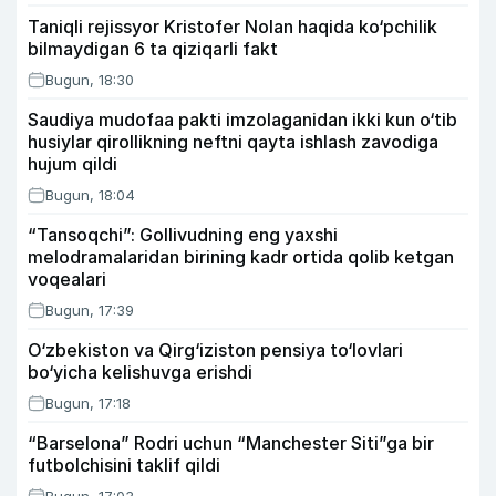
Taniqli rejissyor Kristofer Nolan haqida ko‘pchilik
bilmaydigan 6 ta qiziqarli fakt
Bugun, 18:30
Saudiya mudofaa pakti imzolaganidan ikki kun o‘tib
husiylar qirollikning neftni qayta ishlash zavodiga
hujum qildi
Bugun, 18:04
“Tansoqchi”: Gollivudning eng yaxshi
melodramalaridan birining kadr ortida qolib ketgan
voqealari
Bugun, 17:39
O‘zbekiston va Qirg‘iziston pensiya to‘lovlari
bo‘yicha kelishuvga erishdi
Bugun, 17:18
“Barselona” Rodri uchun “Manchester Siti”ga bir
futbolchisini taklif qildi