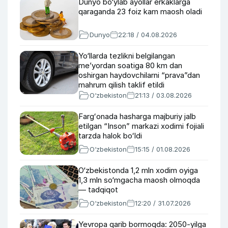
Dunyo bo‘ylab ayollar erkaklarga
qaraganda 23 foiz kam maosh oladi
Dunyo
22:18 / 04.08.2026
Yo‘llarda tezlikni belgilangan
me’yordan soatiga 80 km dan
oshirgan haydovchilarni “prava”dan
mahrum qilish taklif etildi
O‘zbekiston
21:13 / 03.08.2026
Fargʻonada hasharga majburiy jalb
etilgan “Inson” markazi xodimi fojiali
tarzda halok boʻldi
O‘zbekiston
15:15 / 01.08.2026
O‘zbekistonda 1,2 mln xodim oyiga
1,3 mln so‘mgacha maosh olmoqda
— tadqiqot
O‘zbekiston
12:20 / 31.07.2026
Yevropa qarib bormoqda: 2050-yilga