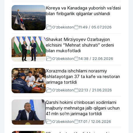
Koreya va Kanadaga yuborish va’dasi
bilan firibgarlik qilganlar ushlandi
O‘zbekiston
11:49 / 05.07.2026
Shavkat Mirziyoyev Ozarbayjon
elchisini “Mehnat shuhrati” ordeni
bilan mukofotladi
O‘zbekiston
14:38 / 22.06.2026
Xorazmda ishchilarni norasmiy
ishlatayotgan 37 ta kafe va restoran
jarimaga tortildi
O‘zbekiston
22:13 / 21.06.2026
Qarshi hokimi o‘rinbosari xodimlarni
majburiy mehnatga jalb qilgani uchun
41 mln so‘m jarimaga tortildi
O‘zbekiston
17:01 / 12.06.2026