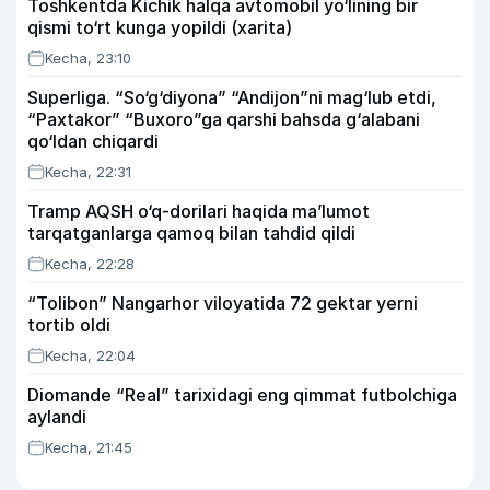
Toshkentda Kichik halqa avtomobil yo‘lining bir
qismi to‘rt kunga yopildi (xarita)
Kecha, 23:10
Superliga. “So‘g‘diyona” “Andijon”ni mag‘lub etdi,
“Paxtakor” “Buxoro”ga qarshi bahsda g‘alabani
qo‘ldan chiqardi
Kecha, 22:31
Tramp AQSH o‘q-dorilari haqida ma’lumot
tarqatganlarga qamoq bilan tahdid qildi
Kecha, 22:28
“Tolibon” Nangarhor viloyatida 72 gektar yerni
tortib oldi
Kecha, 22:04
Diomande “Real” tarixidagi eng qimmat futbolchiga
aylandi
Kecha, 21:45