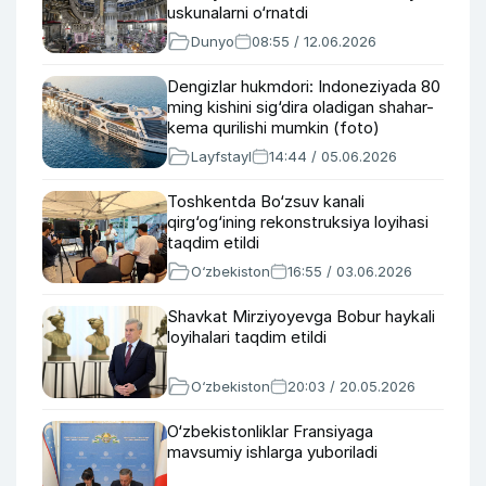
uskunalarni o‘rnatdi
Dunyo
08:55 / 12.06.2026
Dengizlar hukmdori: Indoneziyada 80
ming kishini sig‘dira oladigan shahar-
kema qurilishi mumkin (foto)
Layfstayl
14:44 / 05.06.2026
Toshkentda Bo‘zsuv kanali
qirg‘og‘ining rekonstruksiya loyihasi
taqdim etildi
O‘zbekiston
16:55 / 03.06.2026
Shavkat Mirziyoyevga Bobur haykali
loyihalari taqdim etildi
O‘zbekiston
20:03 / 20.05.2026
O‘zbekistonliklar Fransiyaga
mavsumiy ishlarga yuboriladi