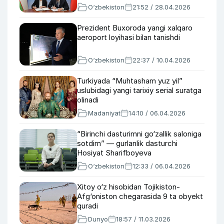
O‘zbekiston
21:52 / 28.04.2026
Prezident Buxoroda yangi xalqaro
aeroport loyihasi bilan tanishdi
O‘zbekiston
22:37 / 10.04.2026
Turkiyada “Muhtasham yuz yil”
uslubidagi yangi tarixiy serial suratga
olinadi
Madaniyat
14:10 / 06.04.2026
“Birinchi dasturimni go‘zallik saloniga
sotdim” — gurlanlik dasturchi
Hosiyat Sharifboyeva
O‘zbekiston
12:33 / 06.04.2026
Xitoy o‘z hisobidan Tojikiston-
Afg‘oniston chegarasida 9 ta obyekt
quradi
Dunyo
18:57 / 11.03.2026