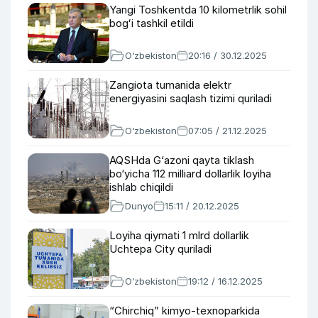
Yangi Toshkentda 10 kilometrlik sohil
bogʻi tashkil etildi
O‘zbekiston
20:16 / 30.12.2025
Zangiota tumanida elektr
energiyasini saqlash tizimi quriladi
O‘zbekiston
07:05 / 21.12.2025
AQSHda G‘azoni qayta tiklash
bo‘yicha 112 milliard dollarlik loyiha
ishlab chiqildi
Dunyo
15:11 / 20.12.2025
Loyiha qiymati 1 mlrd dollarlik
Uchtepa City quriladi
O‘zbekiston
19:12 / 16.12.2025
“Chirchiq” kimyo-texnoparkida