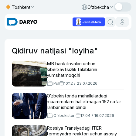
Toshkent
O‘zbekcha
Qidiruv natijasi "loyiha"
MB bank ilovalari uchun
kiberxavfsizlik talablarini
yumshatmoqchi
Pul
10:12 / 23.07.2026
O‘zbekistonda mahallalardagi
muammolarni hal etmagan 152 nafar
rahbar ishdan olindi
O‘zbekiston
17:04 / 16.07.2026
Rossiya Fransiyadagi ITER
termoyadro reaktori uchun asosiy