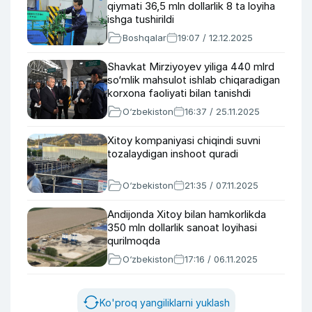
qiymati 36,5 mln dollarlik 8 ta loyiha
ishga tushirildi
Boshqalar
19:07 / 12.12.2025
Shavkat Mirziyoyev yiliga 440 mlrd
so‘mlik mahsulot ishlab chiqaradigan
korxona faoliyati bilan tanishdi
O‘zbekiston
16:37 / 25.11.2025
Xitoy kompaniyasi chiqindi suvni
tozalaydigan inshoot quradi
O‘zbekiston
21:35 / 07.11.2025
Andijonda Xitoy bilan hamkorlikda
350 mln dollarlik sanoat loyihasi
qurilmoqda
O‘zbekiston
17:16 / 06.11.2025
Ko'proq yangiliklarni yuklash