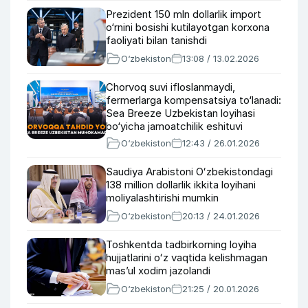
Prezident 150 mln dollarlik import
o‘rnini bosishi kutilayotgan korxona
faoliyati bilan tanishdi
O‘zbekiston
13:08 / 13.02.2026
Chorvoq suvi ifloslanmaydi,
fermerlarga kompensatsiya to‘lanadi:
Sea Breeze Uzbekistan loyihasi
bo‘yicha jamoatchilik eshituvi
o‘tkazildi
O‘zbekiston
12:43 / 26.01.2026
Saudiya Arabistoni Oʻzbekistondagi
138 million dollarlik ikkita loyihani
moliyalashtirishi mumkin
O‘zbekiston
20:13 / 24.01.2026
Toshkentda tadbirkorning loyiha
hujjatlarini oʻz vaqtida kelishmagan
masʼul xodim jazolandi
O‘zbekiston
21:25 / 20.01.2026