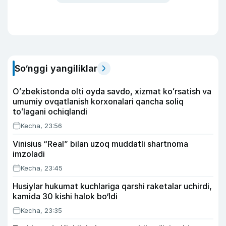
So‘nggi yangiliklar
Oʻzbekistonda olti oyda savdo, xizmat koʻrsatish va
umumiy ovqatlanish korxonalari qancha soliq
toʻlagani ochiqlandi
Kecha, 23:56
Vinisius “Real” bilan uzoq muddatli shartnoma
imzoladi
Kecha, 23:45
Husiylar hukumat kuchlariga qarshi raketalar uchirdi,
kamida 30 kishi halok bo‘ldi
Kecha, 23:35