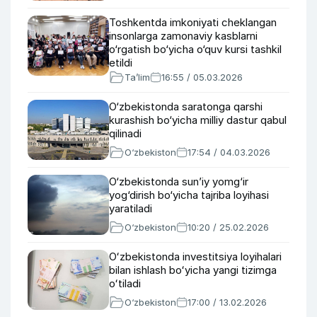
Toshkentda imkoniyati cheklangan
insonlarga zamonaviy kasblarni
o‘rgatish bo‘yicha o‘quv kursi tashkil
etildi
Ta’lim
16:55 / 05.03.2026
O‘zbekistonda saratonga qarshi
kurashish bo‘yicha milliy dastur qabul
qilinadi
O‘zbekiston
17:54 / 04.03.2026
O‘zbekistonda sun’iy yomg‘ir
yog‘dirish bo‘yicha tajriba loyihasi
yaratiladi
O‘zbekiston
10:20 / 25.02.2026
Oʻzbekistonda investitsiya loyihalari
bilan ishlash boʻyicha yangi tizimga
oʻtiladi
O‘zbekiston
17:00 / 13.02.2026