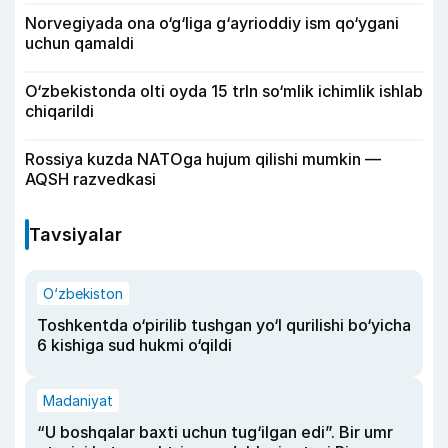
Norvegiyada ona o‘g‘liga g‘ayrioddiy ism qo‘ygani
uchun qamaldi
O‘zbekistonda olti oyda 15 trln so‘mlik ichimlik ishlab
chiqarildi
Rossiya kuzda NATOga hujum qilishi mumkin —
AQSH razvedkasi
Tavsiyalar
O‘zbekiston
Toshkentda o‘pirilib tushgan yo‘l qurilishi bo‘yicha
6 kishiga sud hukmi o‘qildi
Madaniyat
“U boshqalar baxti uchun tug‘ilgan edi”. Bir umr