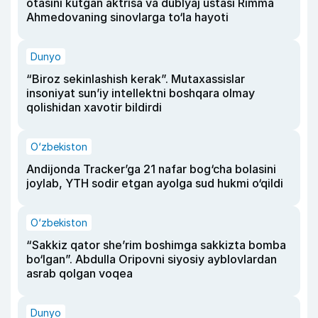
otasini kutgan aktrisa va dublyaj ustasi Rimma
Ahmedovaning sinovlarga to‘la hayoti
Dunyo
“Biroz sekinlashish kerak”. Mutaxassislar
insoniyat sun’iy intellektni boshqara olmay
qolishidan xavotir bildirdi
O‘zbekiston
Andijonda Tracker’ga 21 nafar bog‘cha bolasini
joylab, YTH sodir etgan ayolga sud hukmi o‘qildi
O‘zbekiston
“Sakkiz qator she’rim boshimga sakkizta bomba
bo‘lgan”. Abdulla Oripovni siyosiy ayblovlardan
asrab qolgan voqea
Dunyo