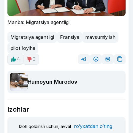
Manba: Migratsiya agentligi
Migratsiya agentligi
Fransiya
mavsumiy ish
pilot loyiha
4
0
Humoyun Murodov
Izohlar
ro‘yxatdan o‘ting
Izoh qoldirish uchun, avval