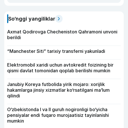
So‘nggi yangiliklar
Axmat Qodirovga Checheniston Qahramoni unvoni
berildi
“Manchester Siti” tarixiy transferni yakunladi
Elektromobil xaridi uchun avtokredit foizining bir
qismi davlat tomonidan qoplab berilishi mumkin
Janubiy Koreya futbolida yirik mojaro: xorijlik
hakamlarga jinsiy xizmatlar ko‘rsatilgani ma’lum
qilindi
O‘zbekistonda I va II guruh nogironligi bo‘yicha
pensiyalar endi fuqaro murojaatisiz tayinlanishi
mumkin