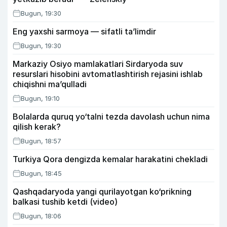
Bugun, 19:30
Eng yaxshi sarmoya — sifatli ta’limdir
Bugun, 19:30
Markaziy Osiyo mamlakatlari Sirdaryoda suv
resurslari hisobini avtomatlashtirish rejasini ishlab
chiqishni ma’qulladi
Bugun, 19:10
Bolalarda quruq yo‘talni tezda davolash uchun nima
qilish kerak?
Bugun, 18:57
Turkiya Qora dengizda kemalar harakatini chekladi
Bugun, 18:45
Qashqadaryoda yangi qurilayotgan ko‘prikning
balkasi tushib ketdi (video)
Bugun, 18:06