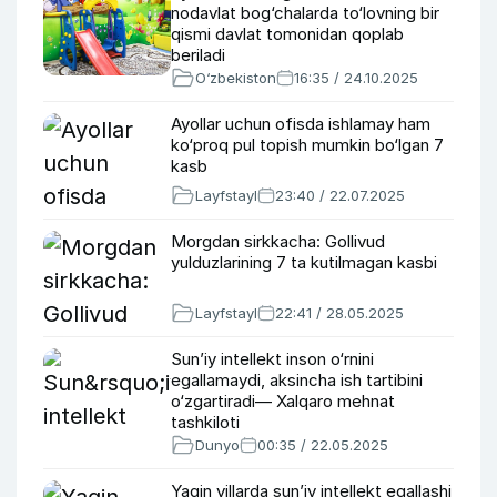
nodavlat bog‘chalarda to‘lovning bir
qismi davlat tomonidan qoplab
beriladi
O‘zbekiston
16:35 / 24.10.2025
Ayollar uchun ofisda ishlamay ham
ko‘proq pul topish mumkin bo‘lgan 7
kasb
Layfstayl
23:40 / 22.07.2025
Morgdan sirkkacha: Gollivud
yulduzlarining 7 ta kutilmagan kasbi
Layfstayl
22:41 / 28.05.2025
Sun’iy intellekt inson o‘rnini
egallamaydi, aksincha ish tartibini
o‘zgartiradi— Xalqaro mehnat
tashkiloti
Dunyo
00:35 / 22.05.2025
Yaqin yillarda sun’iy intellekt egallashi