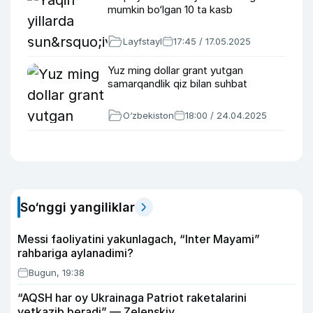
mumkin bo‘lgan 10 ta kasb
Layfstayl
17:45 / 17.05.2025
Yuz ming dollar grant yutgan
samarqandlik qiz bilan suhbat
O‘zbekiston
18:00 / 24.04.2025
So‘nggi yangiliklar
Messi faoliyatini yakunlagach, “Inter Mayami”
rahbariga aylanadimi?
Bugun, 19:38
“AQSH har oy Ukrainaga Patriot raketalarini
yetkazib beradi” — Zelenskiy