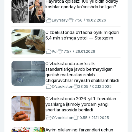
Hayratda qolasiz: 100 yil oldin odatiy
kasblar qanday ko‘rinishda bo‘lgan?
Layfstayl
17:56 / 16.02.2026
O‘zbekistonda o‘rtacha oylik miqdori
6,4 mln so‘mga yetdi — Statqo‘m
Pul
17:57 / 26.01.2026
Oʻzbekistonda xavfsizlik
standartlariga javob bermaydigan
qurilish materiallari ishlab
chiqaruvchilar reyestri shakllantiriladi
O‘zbekiston
23:05 / 02.12.2025
Oʻzbekistonda 2026-yil 1-fevraldan
yoshlarga ijtimoiy yordam yangi
shartlar asosida beriladi
O‘zbekiston
10:55 / 21.11.2025
Ayrim oilalarning farzandlari uchun