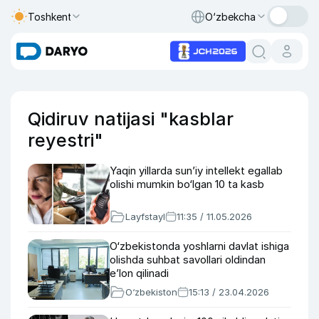
Toshkent
O‘zbekcha
Qidiruv natijasi "kasblar
reyestri"
Yaqin yillarda sun’iy intellekt egallab
olishi mumkin bo‘lgan 10 ta kasb
Layfstayl
11:35 / 11.05.2026
O‘zbekistonda yoshlarni davlat ishiga
olishda suhbat savollari oldindan
e’lon qilinadi
O‘zbekiston
15:13 / 23.04.2026