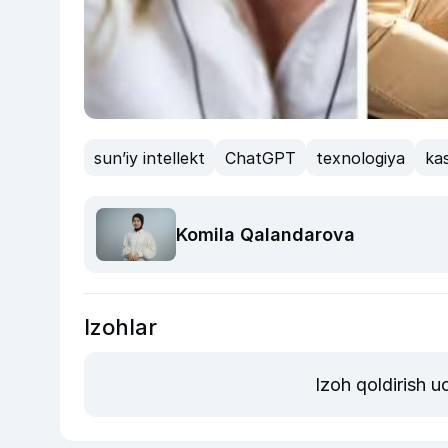
sun’iy intellekt
ChatGPT
texnologiya
ka
Komila Qalandarova
Izohlar
Izoh qoldirish 