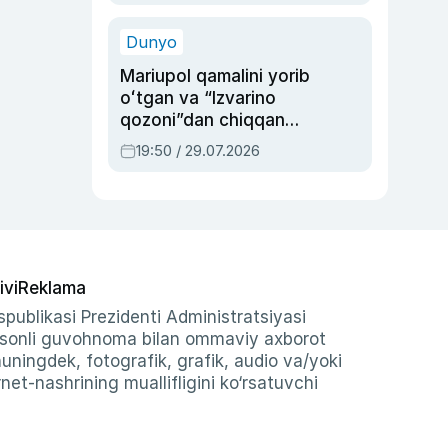
qolgan voqea
Dunyo
Mariupol qamalini yorib
oʻtgan va “Izvarino
qozoni”dan chiqqan
qahramon — Ukraina
19:50 / 29.07.2026
armiyasi bosh
qoʻmondoni Drapatiy
haqida
ivi
Reklama
publikasi Prezidenti Administratsiyasi
-sonli guvohnoma bilan ommaviy axborot
shuningdek, fotografik, grafik, audio va/yoki
et-nashrining muallifligini ko‘rsatuvchi