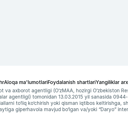
hr
Aloqa ma'lumotlari
Foydalanish shartlari
Yangiliklar arx
t va axborot agentligi (O‘zMAA, hozirgi O‘zbekiston Res
ar agentligi) tomonidan 13.03.2015 yil sanasida 0944
allarni to‘liq ko‘chirish yoki qisman iqtibos keltirishga, 
ytiga giperhavola mavjud bo‘lgan va/yoki “Daryo” intern