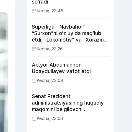
so‘radi
Kecha, 23:48
Superliga. “Navbahor”
“Surxon”ni o‘z uyida mag‘lub
etdi, “Lokomotiv” va “Xorazm”
uyda g‘alaba qozondi
Kecha, 23:26
Aktyor Abdu­mannon
Ubaydullayev vafot etdi
Kecha, 23:08
Senat Prezident
administratsiyasining huquqiy
maqomini belgilovchi
konstitutsiyaviy qonunni
Kecha, 23:06
ma’qulladi