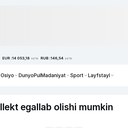
EUR :
RUB :
14 053,18
146,54
so'm
so'm
 Osiyo
Dunyo
Pul
Madaniyat
Sport
Layfstayl
ellekt egallab olishi mumkin