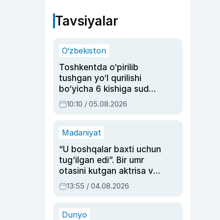
Tavsiyalar
O‘zbekiston
Toshkentda o‘pirilib
tushgan yo‘l qurilishi
bo‘yicha 6 kishiga sud
hukmi o‘qildi
10:10 / 05.08.2026
Madaniyat
“U boshqalar baxti uchun
tug‘ilgan edi”. Bir umr
otasini kutgan aktrisa va
dublyaj ustasi Rimma
13:55 / 04.08.2026
Ahmedovaning
sinovlarga to‘la hayoti
Dunyo