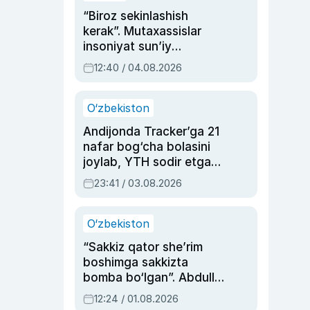
“Biroz sekinlashish
kerak”. Mutaxassislar
insoniyat sun’iy
intellektni boshqara
12:40 / 04.08.2026
olmay qolishidan xavotir
bildirdi
O‘zbekiston
Andijonda Tracker’ga 21
nafar bog‘cha bolasini
joylab, YTH sodir etgan
ayolga sud hukmi o‘qildi
23:41 / 03.08.2026
O‘zbekiston
“Sakkiz qator she’rim
boshimga sakkizta
bomba bo‘lgan”. Abdulla
Oripovni siyosiy
12:24 / 01.08.2026
ayblovlardan asrab