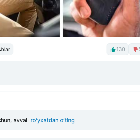
sblar
130
uchun, avval
ro‘yxatdan o‘ting