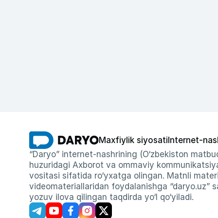
Maxfiylik siyosati
Internet-nas
“Daryo” internet-nashrining (O‘zbekiston matbuo
huzuridagi Axborot va ommaviy kommunikatsiyal
vositasi sifatida ro‘yxatga olingan. Matnli materi
videomateriallaridan foydalanishga “daryo.uz” sa
yozuv ilova qilingan taqdirda yo‘l qo‘yiladi.