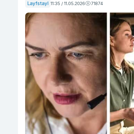
Layfstayl
11:35 / 11.05.2026
71874