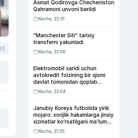
Axmat Qodirovga Checheniston
Qahramoni unvoni berildi
Kecha, 22:31
“Manchester Siti” tarixiy
transferni yakunladi
55
Kecha, 22:06
Elektromobil xaridi uchun
avtokredit foizining bir qismi
davlat tomonidan qoplab
berilishi mumkin
Kecha, 22:04
Janubiy Koreya futbolida yirik
mojaro: xorijlik hakamlarga jinsiy
xizmatlar ko‘rsatilgani ma’lum
qilindi
Kecha, 21:35