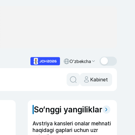
O‘zbekcha
Kabinet
So‘nggi yangiliklar
Avstriya kansleri onalar mehnati
haqidagi gaplari uchun uzr