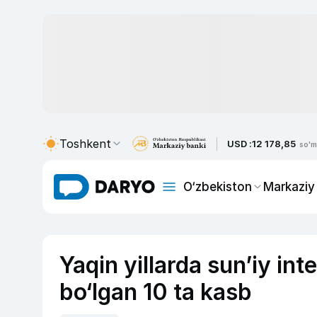
Toshkent
USD :
12 178,85
so'm
O‘zbekiston
Markaziy
Yaqin yillarda sun’iy int
bo‘lgan 10 ta kasb