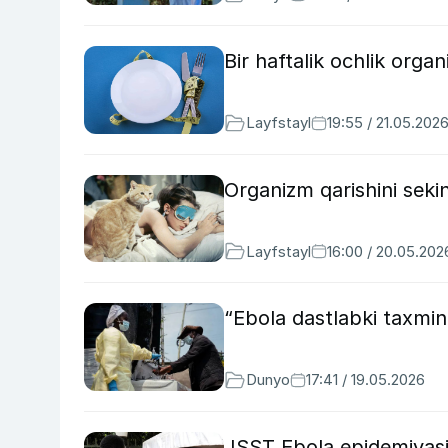
Bir haftalik ochlik orga
Layfstayl
19:55 / 21.05.202
Organizm qarishini sekin
Layfstayl
16:00 / 20.05.202
“Ebola dastlabki taxmi
Dunyo
17:41 / 19.05.2026
JSST Ebola epidemiyasin