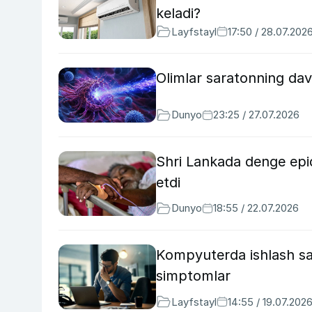
keladi?
Layfstayl
17:50 / 28.07.202
Olimlar saratonning davo
Dunyo
23:25 / 27.07.2026
Shri Lankada denge epid
etdi
Dunyo
18:55 / 22.07.2026
Kompyuterda ishlash sal
simptomlar
Layfstayl
14:55 / 19.07.202