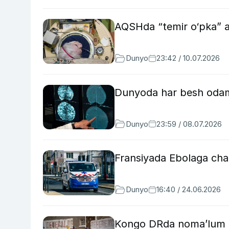
AQSHda “temir o‘pka” a
Dunyo
23:42 / 10.07.2026
Dunyoda har besh odamd
Dunyo
23:59 / 08.07.2026
Fransiyada Ebolaga chali
Dunyo
16:40 / 24.06.2026
Kongo DRda noma’lum kas