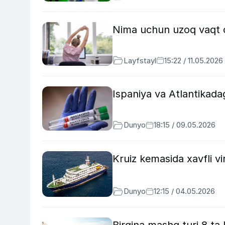
Nima uchun uzoq vaqt o‘
Layfstayl
15:22 / 11.05.2026
Ispaniya va Atlantikada
Dunyo
18:15 / 09.05.2026
Kruiz kemasida xavfli vir
Dunyo
12:15 / 04.05.2026
Birgina mashq turi 8 ta k