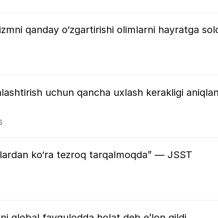
nizmni qanday o‘zgartirishi olimlarni hayratga sol
6
lashtirish uchun qancha uxlash kerakligi aniqlan
6
nlardan ko‘ra tezroq tarqalmoqda” — JSST
i global favqulodda holat deb e’lon qildi