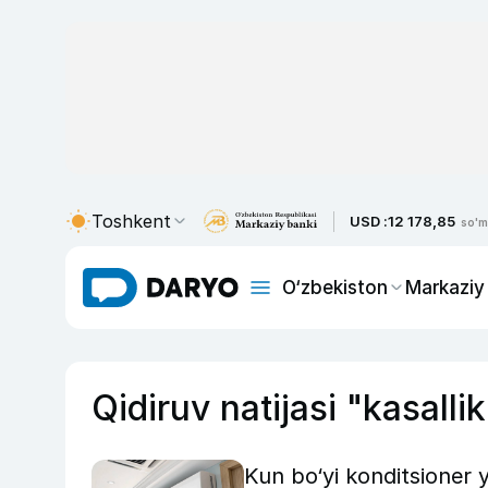
Toshkent
USD :
12 178,85
so'm
O‘zbekiston
Markaziy
Qidiruv natijasi "kasallik
Kun bo‘yi konditsioner 