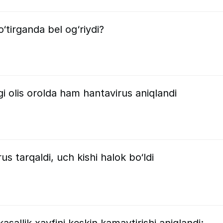
tirganda bel og‘riydi?
gi olis orolda ham hantavirus aniqlandi
us tarqaldi, uch kishi halok bo‘ldi
asallik xavfini keskin kamaytirishi aniqlandi: