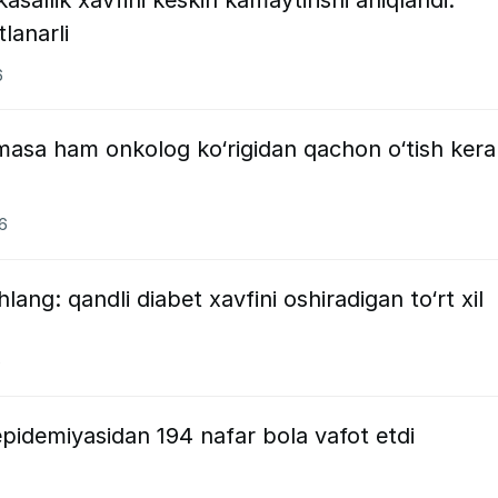
tlanarli
6
masa ham onkolog ko‘rigidan qachon o‘tish kera
6
lang: qandli diabet xavfini oshiradigan to‘rt xil
6
pidemiyasidan 194 nafar bola vafot etdi