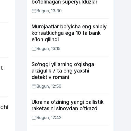
bo‘lolmagan superyulduzlar
Bugun, 13:30
Murojaatlar bo‘yicha eng salbiy
ko‘rsatkichga ega 10 ta bank
e’lon qilindi
Bugun, 13:15
So‘nggi yillarning o‘qishga
ot
arzigulik 7 ta eng yaxshi
detektiv romani
Bugun, 12:50
Ukraina o‘zining yangi ballistik
chi
raketasini sinovdan o‘tkazdi
Bugun, 12:42