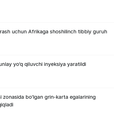
rash uchun Afrikaga shoshilinch tibbiy guruh
nlay yo‘q qiluvchi inyeksiya yaratildi
zonasida bo‘lgan grin-karta egalarining
iqladi