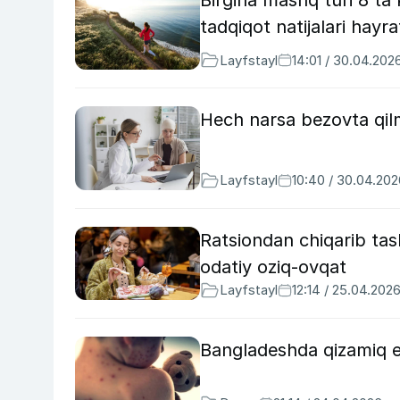
tadqiqot natijalari hayra
Layfstayl
14:01 / 30.04.202
Hech narsa bezovta qil
Layfstayl
10:40 / 30.04.202
Ratsiondan chiqarib tash
odatiy oziq-ovqat
Layfstayl
12:14 / 25.04.202
Bangladeshda qizamiq e