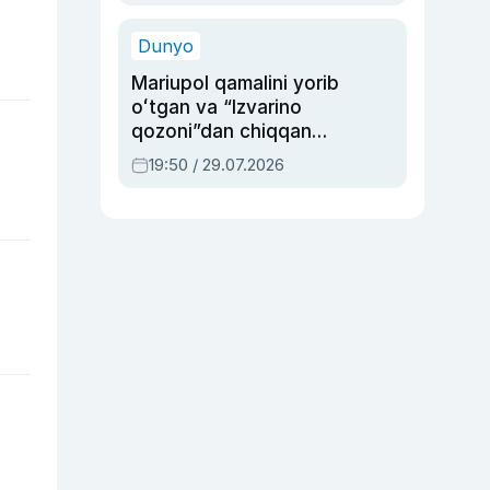
qolgan voqea
Dunyo
Mariupol qamalini yorib
oʻtgan va “Izvarino
qozoni”dan chiqqan
qahramon — Ukraina
19:50 / 29.07.2026
armiyasi bosh
qoʻmondoni Drapatiy
haqida