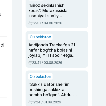
“Biroz sekinlashish
kerak”. Mutaxassislar
di
insoniyat sun’iy
intellektni boshqara
12:40 / 04.08.2026
olmay qolishidan xavotir
bildirdi
O‘zbekiston
di
Andijonda Tracker’ga 21
nafar bog‘cha bolasini
joylab, YTH sodir etgan
ayolga sud hukmi o‘qildi
23:41 / 03.08.2026
O‘zbekiston
“Sakkiz qator she’rim
boshimga sakkizta
bomba bo‘lgan”. Abdulla
Oripovni siyosiy
12:24 / 01.08.2026
ayblovlardan asrab