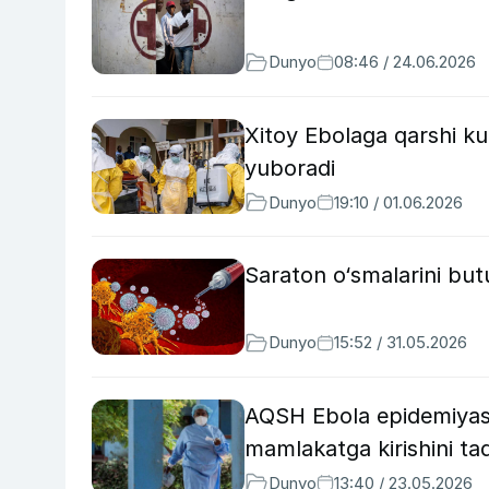
Dunyo
08:46 / 24.06.2026
Xitoy Ebolaga qarshi ku
yuboradi
Dunyo
19:10 / 01.06.2026
Saraton o‘smalarini butu
Dunyo
15:52 / 31.05.2026
AQSH Ebola epidemiyasi 
mamlakatga kirishini taq
Dunyo
13:40 / 23.05.2026