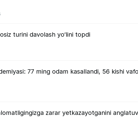
6
siz turini davolash yo‘lini topdi
emiyasi: 77 ming odam kasallandi, 56 kishi vaf
omatligingizga zarar yetkazayotganini anglatuv
6