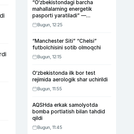
“O‘zbekistondagi barcha
mahallalarning energetik
di
pasporti yaratiladi” —
energetika vaziri
Bugun, 12:25
“Manchester Siti” “Chelsi”
futbolchisini sotib olmoqchi
rdi
Bugun, 12:15
O‘zbekistonda ilk bor test
rejimida aerologik shar uchirildi
Bugun, 11:55
AQSHda erkak samolyotda
bomba portlatish bilan tahdid
qildi
Bugun, 11:45