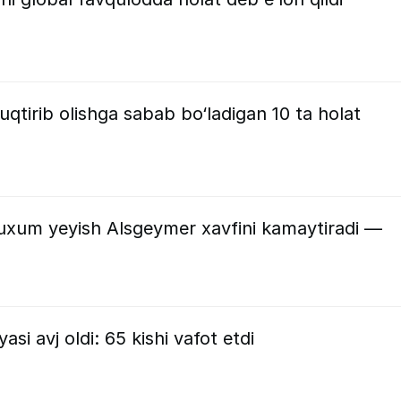
qtirib olishga sabab bo‘ladigan 10 ta holat
tuxum yeyish Alsgeymer xavfini kamaytiradi —
i avj oldi: 65 kishi vafot etdi