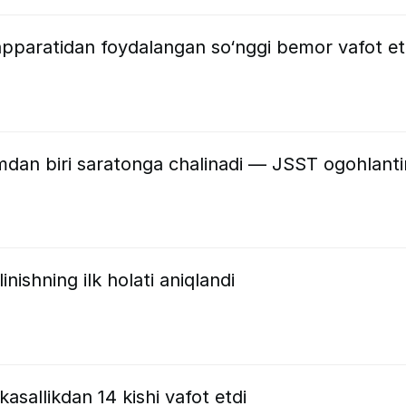
pparatidan foydalangan so‘nggi bemor vafot et
an biri saratonga chalinadi — JSST ogohlanti
nishning ilk holati aniqlandi
allikdan 14 kishi vafot etdi