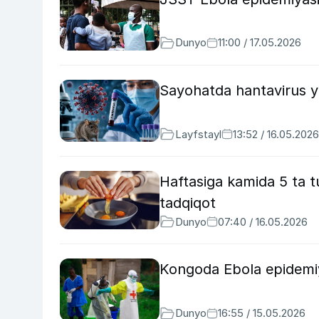
Dunyo
11:00 / 17.05.2026
Sayohatda hantavirus yu
Layfstayl
13:52 / 16.05.2026
Haftasiga kamida 5 ta 
tadqiqot
Dunyo
07:40 / 16.05.2026
Kongoda Ebola epidemiyas
Dunyo
16:55 / 15.05.2026