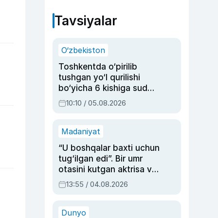
Tavsiyalar
O‘zbekiston
Toshkentda o‘pirilib
tushgan yo‘l qurilishi
bo‘yicha 6 kishiga sud
hukmi o‘qildi
10:10 / 05.08.2026
Madaniyat
“U boshqalar baxti uchun
tug‘ilgan edi”. Bir umr
otasini kutgan aktrisa va
dublyaj ustasi Rimma
13:55 / 04.08.2026
Ahmedovaning
sinovlarga to‘la hayoti
Dunyo