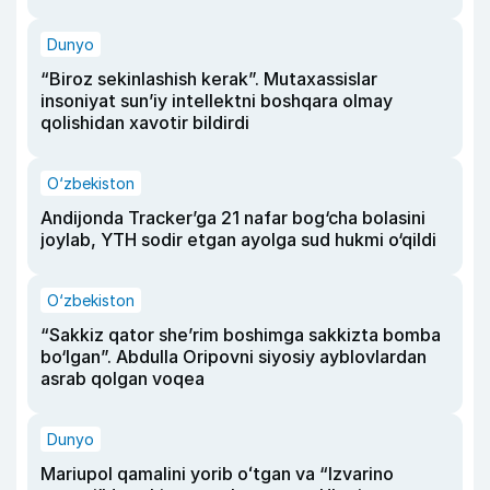
Dunyo
“Biroz sekinlashish kerak”. Mutaxassislar
insoniyat sun’iy intellektni boshqara olmay
qolishidan xavotir bildirdi
O‘zbekiston
Andijonda Tracker’ga 21 nafar bog‘cha bolasini
joylab, YTH sodir etgan ayolga sud hukmi o‘qildi
O‘zbekiston
“Sakkiz qator she’rim boshimga sakkizta bomba
bo‘lgan”. Abdulla Oripovni siyosiy ayblovlardan
asrab qolgan voqea
Dunyo
Mariupol qamalini yorib oʻtgan va “Izvarino