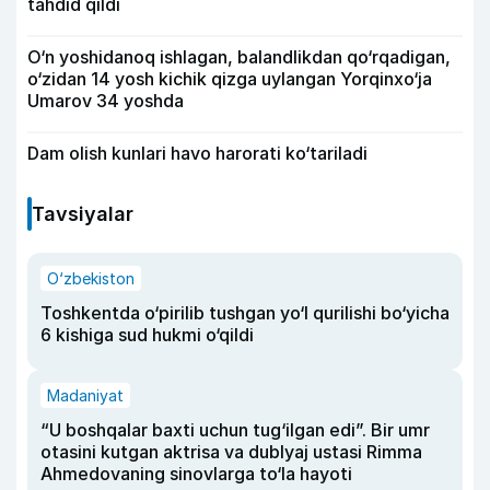
tahdid qildi
O‘n yoshidanoq ishlagan, balandlikdan qo‘rqadigan,
o‘zidan 14 yosh kichik qizga uylangan Yorqinxo‘ja
Umarov 34 yoshda
Dam olish kunlari havo harorati ko‘tariladi
Tavsiyalar
O‘zbekiston
Toshkentda o‘pirilib tushgan yo‘l qurilishi bo‘yicha
6 kishiga sud hukmi o‘qildi
Madaniyat
“U boshqalar baxti uchun tug‘ilgan edi”. Bir umr
otasini kutgan aktrisa va dublyaj ustasi Rimma
Ahmedovaning sinovlarga to‘la hayoti