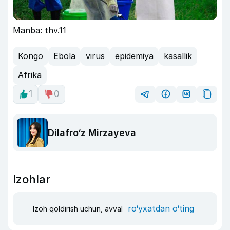
Manba: thv.11
Kongo
Ebola
virus
epidemiya
kasallik
Afrika
1
0
Dilafro‘z Mirzayeva
Izohlar
ro‘yxatdan o‘ting
Izoh qoldirish uchun, avval