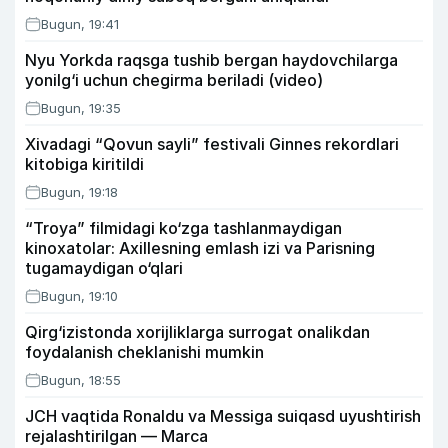
Bugun, 19:41
Nyu Yorkda raqsga tushib bergan haydovchilarga
yonilg‘i uchun chegirma beriladi (video)
Bugun, 19:35
Xivadagi “Qovun sayli” festivali Ginnes rekordlari
kitobiga kiritildi
Bugun, 19:18
“Troya” filmidagi ko‘zga tashlanmaydigan
kinoxatolar: Axillesning emlash izi va Parisning
tugamaydigan o‘qlari
Bugun, 19:10
Qirg‘izistonda xorijliklarga surrogat onalikdan
foydalanish cheklanishi mumkin
Bugun, 18:55
JCH vaqtida Ronaldu va Messiga suiqasd uyushtirish
rejalashtirilgan — Marca