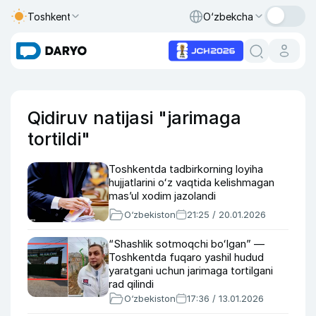
Toshkent
O‘zbekcha
Qidiruv natijasi "jarimaga
tortildi"
Toshkentda tadbirkorning loyiha
hujjatlarini oʻz vaqtida kelishmagan
masʼul xodim jazolandi
O‘zbekiston
21:25 / 20.01.2026
“Shashlik sotmoqchi boʻlgan” —
Toshkentda fuqaro yashil hudud
yaratgani uchun jarimaga tortilgani
rad qilindi
O‘zbekiston
17:36 / 13.01.2026