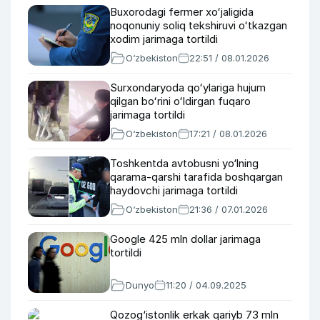
Buxorodagi fermer xoʻjaligida
noqonuniy soliq tekshiruvi oʻtkazgan
xodim jarimaga tortildi
O‘zbekiston
22:51 / 08.01.2026
Surxondaryoda qoʻylariga hujum
qilgan boʻrini oʻldirgan fuqaro
jarimaga tortildi
O‘zbekiston
17:21 / 08.01.2026
Toshkentda avtobusni yo‘lning
qarama-qarshi tarafida boshqargan
haydovchi jarimaga tortildi
O‘zbekiston
21:36 / 07.01.2026
Google 425 mln dollar jarimaga
tortildi
Dunyo
11:20 / 04.09.2025
Qozog‘istonlik erkak qariyb 73 mln