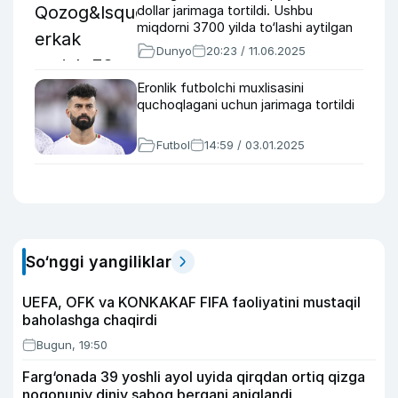
dollar jarimaga tortildi. Ushbu
miqdorni 3700 yilda to‘lashi aytilgan
Dunyo
20:23 / 11.06.2025
Eronlik futbolchi muxlisasini
quchoqlagani uchun jarimaga tortildi
Futbol
14:59 / 03.01.2025
So‘nggi yangiliklar
UEFA, OFK va KONKAKAF FIFA faoliyatini mustaqil
baholashga chaqirdi
Bugun, 19:50
Farg‘onada 39 yoshli ayol uyida qirqdan ortiq qizga
noqonuniy diniy saboq bergani aniqlandi