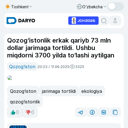
Toshkent
O‘zbekcha
Qozog‘istonlik erkak qariyb 73 mln
dollar jarimaga tortildi. Ushbu
miqdorni 3700 yilda to‘lashi aytilgan
Qozog‘iston
20:23 / 11.06.2025
3325
Qozog‘iston
jarimaga tortildi
ekologiya
qozog‘istonlik
0
0