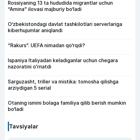
Rossiyaning 13 ta hududida migrantlar uchun
“Amina” ilovasi majburiy bo‘ladi
O‘zbekistondagi davlat tashkilotlari serverlariga
kiberhujumlar aniqlandi
“Rakurs”. UEFA nimadan qo‘rqdi?
Ispaniya Italiyadan keladiganlar uchun chegara
nazoratini oʻrnatdi
Sarguzasht, triller va mistika: tomosha qilishga
arziydigan 5 serial
Otaning ismini bolaga familiya qilib berish mumkin
bo‘ladi
Tavsiyalar