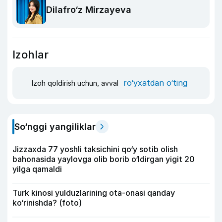
Dilafro‘z Mirzayeva
Izohlar
ro‘yxatdan o‘ting
Izoh qoldirish uchun, avval
So‘nggi yangiliklar
Jizzaxda 77 yoshli taksichini qo‘y sotib olish
bahonasida yaylovga olib borib o‘ldirgan yigit 20
yilga qamaldi
Turk kinosi yulduzlarining ota-onasi qanday
ko‘rinishda? (foto)