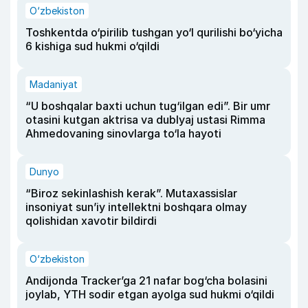
O‘zbekiston
Toshkentda o‘pirilib tushgan yo‘l qurilishi bo‘yicha
6 kishiga sud hukmi o‘qildi
Madaniyat
“U boshqalar baxti uchun tug‘ilgan edi”. Bir umr
otasini kutgan aktrisa va dublyaj ustasi Rimma
Ahmedovaning sinovlarga to‘la hayoti
Dunyo
“Biroz sekinlashish kerak”. Mutaxassislar
insoniyat sun’iy intellektni boshqara olmay
qolishidan xavotir bildirdi
O‘zbekiston
Andijonda Tracker’ga 21 nafar bog‘cha bolasini
joylab, YTH sodir etgan ayolga sud hukmi o‘qildi