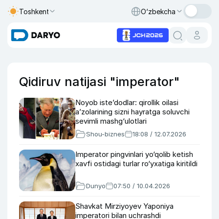
Toshkent
O‘zbekcha
Qidiruv natijasi "imperator"
Noyob iste’dodlar: qirollik oilasi
a’zolarining sizni hayratga soluvchi
sevimli mashg‘ulotlari
Shou-biznes
18:08 / 12.07.2026
Imperator pingvinlari yo‘qolib ketish
xavfi ostidagi turlar ro‘yxatiga kiritildi
Dunyo
07:50 / 10.04.2026
Shavkat Mirziyoyev Yaponiya
imperatori bilan uchrashdi