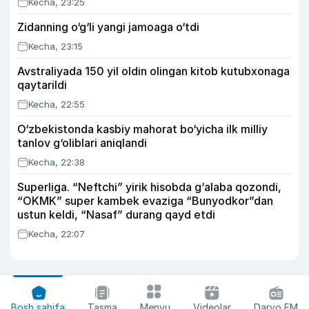
Kecha, 23:25
Zidanning o‘g‘li yangi jamoaga o‘tdi
Kecha, 23:15
Avstraliyada 150 yil oldin olingan kitob kutubxonaga
qaytarildi
Kecha, 22:55
O‘zbekistonda kasbiy mahorat bo‘yicha ilk milliy
tanlov g‘oliblari aniqlandi
Kecha, 22:38
Superliga. “Neftchi” yirik hisobda g‘alaba qozondi,
“OKMK” super kambek evaziga “Bunyodkor”dan
ustun keldi, “Nasaf” durang qayd etdi
Kecha, 22:07
Bosh sahifa
Tasma
Menyu
Videolar
Daryo FM