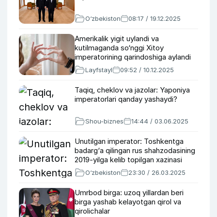
O‘zbekiston
08:17 / 19.12.2025
Amerikalik yigit uylandi va
kutilmaganda so‘nggi Xitoy
imperatorining qarindoshiga aylandi
Layfstayl
09:52 / 10.12.2025
Taqiq, cheklov va jazolar: Yaponiya
imperatorlari qanday yashaydi?
Shou-biznes
14:44 / 03.06.2025
Unutilgan imperator: Toshkentga
badarg‘a qilingan rus shahzodasining
2019-yilga kelib topilgan xazinasi
O‘zbekiston
23:30 / 26.03.2025
Umrbod birga: uzoq yillardan beri
birga yashab kelayotgan qirol va
qirolichalar