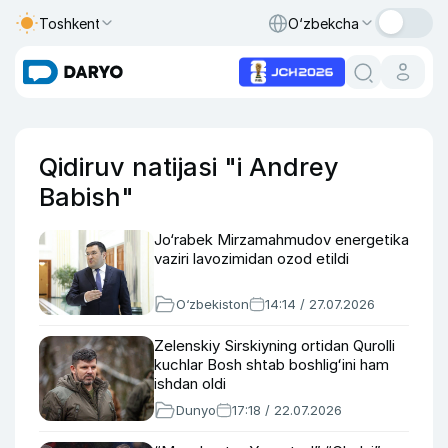
Toshkent
O‘zbekcha
Qidiruv natijasi "i Andrey
Babish"
Jo‘rabek Mirzamahmudov energetika
vaziri lavozimidan ozod etildi
O‘zbekiston
14:14 / 27.07.2026
Zelenskiy Sirskiyning ortidan Qurolli
kuchlar Bosh shtab boshligʻini ham
ishdan oldi
Dunyo
17:18 / 22.07.2026