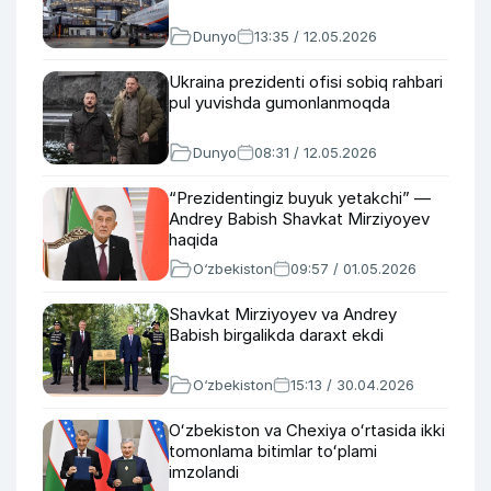
Dunyo
13:35 / 12.05.2026
Ukraina prezidenti ofisi sobiq rahbari
pul yuvishda gumonlanmoqda
Dunyo
08:31 / 12.05.2026
“Prezidentingiz buyuk yetakchi” —
Andrey Babish Shavkat Mirziyoyev
haqida
O‘zbekiston
09:57 / 01.05.2026
Shavkat Mirziyoyev va Andrey
Babish birgalikda daraxt ekdi
O‘zbekiston
15:13 / 30.04.2026
Oʻzbekiston va Chexiya oʻrtasida ikki
tomonlama bitimlar toʻplami
imzolandi