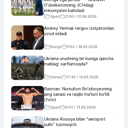
O‘zbekistonning JCHdagi
imkoniyatini baholadi
Sport
21:50 / 01.06.2026
Andrey Yermak tergov izolyatoridan
ozod etiladi
Dunyo
11:52 / 18.05.2026
Ukraina urushning bir kuniga qancha
mablagʻ sarflamoqda?
Dunyo
17:30 / 13.05.2026
Rasman. Nursulton Ro‘ziboyevning
jang sanasi va raqibi ma’lum bo‘ldi
(foto)
Sport
01:51 / 13.05.2026
Ukraina Rossiya bilan “aeroport
sulhi” tuzmoqchi