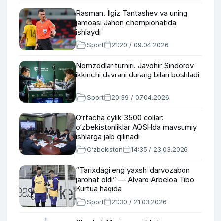
Rasman. Ilgiz Tantashev va uning
jamoasi Jahon chempionatida
ishlaydi
Sport
21:20 / 09.04.2026
Nomzodlar turniri. Javohir Sindorov
ikkinchi davrani durang bilan boshladi
Sport
20:39 / 07.04.2026
O‘rtacha oylik 3500 dollar:
o‘zbekistonliklar AQSHda mavsumiy
ishlarga jalb qilinadi
O‘zbekiston
14:35 / 23.03.2026
“Tarixdagi eng yaxshi darvozabon
jarohat oldi” — Alvaro Arbeloa Tibo
Kurtua haqida
Sport
21:30 / 21.03.2026