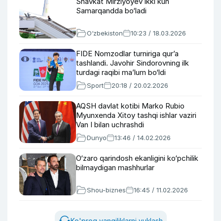
Shavkat Mirziyoyev ikki kun
Samarqandda bo‘ladi
O‘zbekiston
10:23 / 18.03.2026
FIDE Nomzodlar turniriga qur’a
tashlandi. Javohir Sindorovning ilk
turdagi raqibi ma’lum bo‘ldi
Sport
20:18 / 20.02.2026
AQSH davlat kotibi Marko Rubio
Myunxenda Xitoy tashqi ishlar vaziri
Van I bilan uchrashdi
Dunyo
13:46 / 14.02.2026
O‘zaro qarindosh ekanligini ko‘pchilik
bilmaydigan mashhurlar
Shou-biznes
16:45 / 11.02.2026
Ko'proq yangiliklarni yuklash