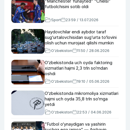
“Manchester Yunayted” “Chelsi”
futbolchisini sotib oldi
Sport
23:59 / 13.07.2026
Haydovchilar endi aybdor taraf
sug‘urtalovchisidan sug‘urta to‘lovini
olish uchun murojaat qilishi mumkin
O‘zbekiston
11:50 / 28.06.2026
O‘zbekistonda uch oyda faktoring
xizmatlari hajmi 2,3 trln so‘mdan
oshdi
O‘zbekiston
19:10 / 05.06.2026
O‘zbekistonda mikromoliya xizmatlari
hajmi uch oyda 35,8 trln so‘mga
yetdi
O‘zbekiston
22:53 / 04.06.2026
“Futbol o‘ynaydigan va yashirin
kuchga ega jamoa” — Arshavin