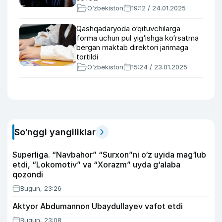
O‘zbekiston
19:12 / 24.01.2025
Qashqadaryoda o‘qituvchilarga
forma uchun pul yig‘ishga ko‘rsatma
bergan maktab direktori jarimaga
tortildi
O‘zbekiston
15:24 / 23.01.2025
So‘nggi yangiliklar
Superliga. “Navbahor” “Surxon”ni o‘z uyida mag‘lub
etdi, “Lokomotiv” va “Xorazm” uyda g‘alaba
qozondi
Bugun, 23:26
Aktyor Abdu­mannon Ubaydullayev vafot etdi
Bugun, 23:08