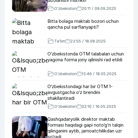
jazolanishi mumkin
O‘zbekiston
20:11 / 09.09.2025
Bitta bolaga maktab bozori uchun
qancha pul sarflanyapti?
Ta’lim
23:55 / 18.08.2025
O‘zbekistonda OTM talabalari uchun
yagona forma joriy qilinishi rad etildi
O‘zbekiston
13:46 / 18.05.2025
O‘zbekistondagi har bir OTM 1-
avgustgacha o‘z brendini
shakllantiradi
O‘zbekiston
02:10 / 16.05.2025
Qashqadaryolik direktor maktab
formasi haqidagi gapi noto‘g‘ri talqin
qilinganini aytib, jamoatchilikdan uzr
so‘radi