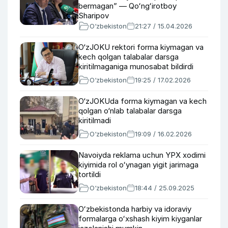
bermagan” — Qoʻngʻirotboy
Sharipov
O‘zbekiston
21:27 / 15.04.2026
O‘zJOKU rektori forma kiymagan va
kech qolgan talabalar darsga
kiritilmaganiga munosabat bildirdi
O‘zbekiston
19:25 / 17.02.2026
O‘zJOKUda forma kiymagan va kech
qolgan o‘nlab talabalar darsga
kiritilmadi
O‘zbekiston
19:09 / 16.02.2026
Navoiyda reklama uchun YPX xodimi
kiyimida rol oʻynagan yigit jarimaga
tortildi
O‘zbekiston
18:44 / 25.09.2025
Oʻzbekistonda harbiy va idoraviy
formalarga oʻxshash kiyim kiyganlar