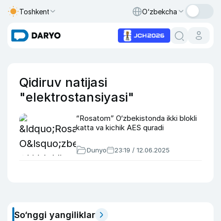
Toshkent
O‘zbekcha
Qidiruv natijasi
"elektrostansiyasi"
“Rosatom” O‘zbekistonda ikki blokli
katta va kichik AES quradi
Dunyo
23:19 / 12.06.2025
So‘nggi yangiliklar