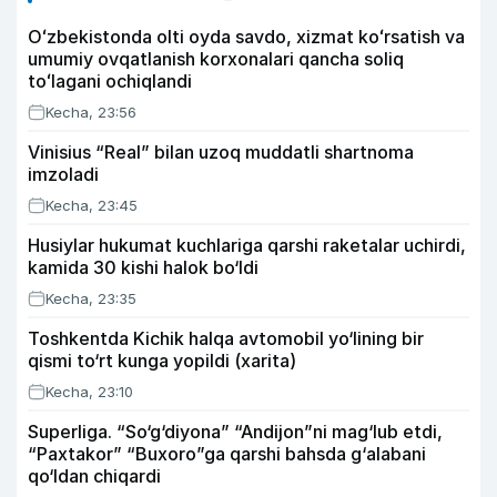
Oʻzbekistonda olti oyda savdo, xizmat koʻrsatish va
umumiy ovqatlanish korxonalari qancha soliq
toʻlagani ochiqlandi
Kecha, 23:56
Vinisius “Real” bilan uzoq muddatli shartnoma
imzoladi
Kecha, 23:45
Husiylar hukumat kuchlariga qarshi raketalar uchirdi,
kamida 30 kishi halok bo‘ldi
Kecha, 23:35
Toshkentda Kichik halqa avtomobil yo‘lining bir
qismi to‘rt kunga yopildi (xarita)
Kecha, 23:10
Superliga. “So‘g‘diyona” “Andijon”ni mag‘lub etdi,
“Paxtakor” “Buxoro”ga qarshi bahsda g‘alabani
qo‘ldan chiqardi