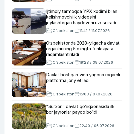
Ijtimoiy tarmoqqa YPX xodimi bilan
kelishmovchilik videosini
joylashtirgan haydovchi uzr so‘radi
O‘zbekiston
11:41 / 11.07.2026
O‘zbekistonda 2028-yilgacha davlat
organlarining 5 mingta funksiyasi
raqamlashtiriladi
O‘zbekiston
19:28 / 09.07.2026
Davlat boshqaruvida yagona raqamli
platforma joriy etiladi
O‘zbekiston
15:03 / 07.07.2026
“Surxon” davlat qo‘riqxonasida ilk
bor jayronlar paydo bo‘ldi
O‘zbekiston
22:40 / 06.07.2026