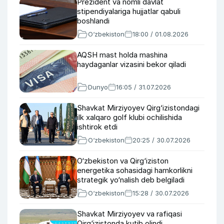
Prezident va nomli davlat
stipendiyalariga hujjatlar qabuli
boshlandi
O‘zbekiston
18:00 / 01.08.2026
AQSH mast holda mashina
haydaganlar vizasini bekor qiladi
Dunyo
16:05 / 31.07.2026
Shavkat Mirziyoyev Qirg‘izistondagi
ilk xalqaro golf klubi ochilishida
ishtirok etdi
O‘zbekiston
20:25 / 30.07.2026
O‘zbekiston va Qirg‘iziston
energetika sohasidagi hamkorlikni
strategik yo‘nalish deb belgiladi
O‘zbekiston
15:28 / 30.07.2026
Shavkat Mirziyoyev va rafiqasi
Qirg‘izistonda kutib olindi