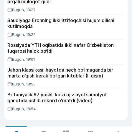
orqali muloqot qildi
Bugun, 19:27
Saudiyaga Eronning ikki ittifoqchisi hujum qilishi
kutilmoqda
Bugun, 19:22
Rossiyada YTH oqibatida ikki nafar O‘zbekiston
fuqarosi halok bo‘ldi
Bugun, 19:01
Jahon klassikasi: hayotda hech bo‘lmaganda bir
marta o‘qish kerak bo‘lgan kitoblar (II qism)
Bugun, 18:55
Britaniyalik 97 yoshli ko‘zi ojiz ayol samolyot
qanotida uchib rekord o‘rnatdi (video)
Bugun, 18:54