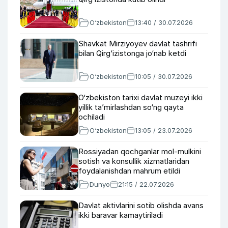
O‘zbekiston
13:40 / 30.07.2026
Shavkat Mirziyoyev davlat tashrifi
bilan Qirg‘izistonga jo‘nab ketdi
O‘zbekiston
10:05 / 30.07.2026
O‘zbekiston tarixi davlat muzeyi ikki
yillik ta’mirlashdan so‘ng qayta
ochiladi
O‘zbekiston
13:05 / 23.07.2026
Rossiyadan qochganlar mol-mulkini
sotish va konsullik xizmatlaridan
foydalanishdan mahrum etildi
Dunyo
21:15 / 22.07.2026
Davlat aktivlarini sotib olishda avans
ikki baravar kamaytiriladi