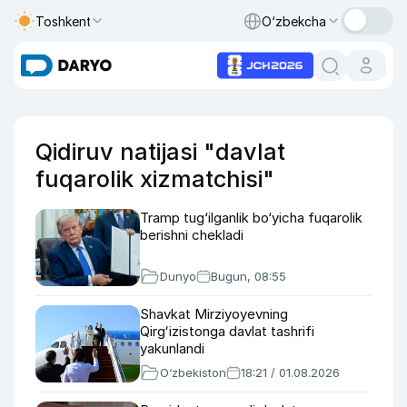
Toshkent
O‘zbekcha
Qidiruv natijasi "davlat
fuqarolik xizmatchisi"
Tramp tug‘ilganlik bo‘yicha fuqarolik
berishni chekladi
Dunyo
Bugun, 08:55
Shavkat Mirziyoyevning
Qirgʻizistonga davlat tashrifi
yakunlandi
O‘zbekiston
18:21 / 01.08.2026