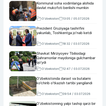
Kommunal soha xodimlariga alohida
davlat mukofoti berilishi mumkin
O‘zbekiston
13:05 / 05.07.2026
Prezident Gruziyaga tashrifini
yakunlab, Toshkentga joʻnab ketdi
O‘zbekiston
18:32 / 03.07.2026
Shavkat Mirziyoyev Tbilisidagi
Qahramonlar maydoniga gulchambar
qo‘ydi
O‘zbekiston
12:47 / 03.07.2026
O‘zbekistonda daraxt va butalarni
ko‘chirib o‘tkazish tartibi yangilandi
O‘zbekiston
09:54 / 03.07.2026
Oʻzbekistonning yalpi tashqi qarzi bir