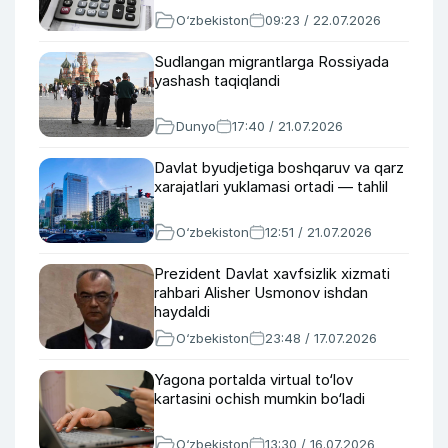
O‘zbekiston
09:23 / 22.07.2026
Sudlangan migrantlarga Rossiyada
yashash taqiqlandi
Dunyo
17:40 / 21.07.2026
Davlat byudjetiga boshqaruv va qarz
xarajatlari yuklamasi ortadi — tahlil
O‘zbekiston
12:51 / 21.07.2026
Prezident Davlat xavfsizlik xizmati
rahbari Alisher Usmonov ishdan
haydaldi
O‘zbekiston
23:48 / 17.07.2026
Yagona portalda virtual to‘lov
kartasini ochish mumkin bo‘ladi
O‘zbekiston
13:30 / 16.07.2026