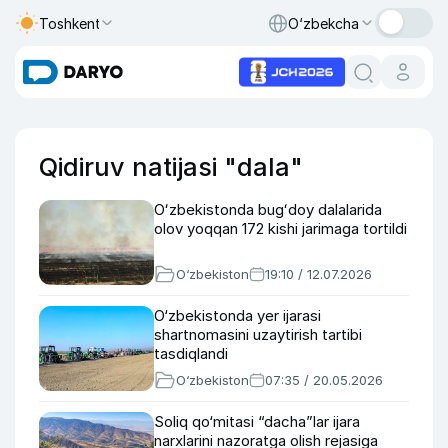
Toshkent
O‘zbekcha
Qidiruv natijasi "dala"
Oʻzbekistonda bugʻdoy dalalarida
olov yoqqan 172 kishi jarimaga tortildi
O‘zbekiston
19:10 / 12.07.2026
O‘zbekistonda yer ijarasi
shartnomasini uzaytirish tartibi
tasdiqlandi
O‘zbekiston
07:35 / 20.05.2026
Soliq qo‘mitasi “dacha”lar ijara
narxlarini nazoratga olish rejasiga