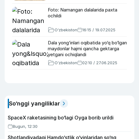
Foto: Namangan dalalarida paxta
ochildi
O‘zbekiston
16:15 / 19.07.2025
Dala yong‘inlari oqibatida yo‘q bo‘lgan
maydonlar hajmi qancha gektarga
yetgani ochiqlandi
O‘zbekiston
02:10 / 27.06.2025
So‘nggi yangiliklar
SpaceX raketasining bo‘lagi Oyga borib urildi
Bugun, 12:30
Shotlandiyadagi Hamdo‘stlik o‘yinlaridan so‘ng