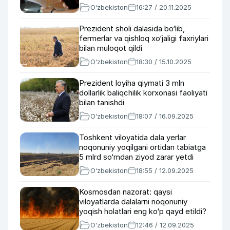
O‘zbekiston
16:27 / 20.11.2025
Prezident sholi dalasida bo‘lib,
fermerlar va qishloq xo‘jaligi faxriylari
bilan muloqot qildi
O‘zbekiston
18:30 / 15.10.2025
Prezident loyiha qiymati 3 mln
dollarlik baliqchilik korxonasi faoliyati
bilan tanishdi
O‘zbekiston
18:07 / 16.09.2025
Toshkent viloyatida dala yerlar
noqonuniy yoqilgani ortidan tabiatga
5 mlrd so‘mdan ziyod zarar yetdi
O‘zbekiston
18:55 / 12.09.2025
Kosmosdan nazorat: qaysi
viloyatlarda dalalarni noqonuniy
yoqish holatlari eng ko‘p qayd etildi?
O‘zbekiston
12:46 / 12.09.2025