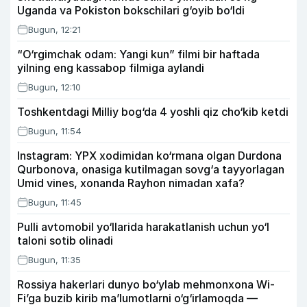
Uganda va Pokiston bokschilari g‘oyib bo‘ldi
Bugun, 12:21
“O‘rgimchak odam: Yangi kun” filmi bir haftada
yilning eng kassabop filmiga aylandi
Bugun, 12:10
Toshkentdagi Milliy bog‘da 4 yoshli qiz cho‘kib ketdi
Bugun, 11:54
Instagram: YPX xodimidan ko‘rmana olgan Durdona
Qurbonova, onasiga kutilmagan sovg‘a tayyorlagan
Umid vines, xonanda Rayhon nimadan xafa?
Bugun, 11:45
Pulli avtomobil yo‘llarida harakatlanish uchun yo‘l
taloni sotib olinadi
Bugun, 11:35
Rossiya hakerlari dunyo bo‘ylab mehmonxona Wi-
Fi’ga buzib kirib ma’lumotlarni o‘g‘irlamoqda —