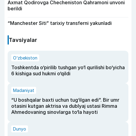
Axmat Qodirovga Checheniston Qahramoni unvoni
berildi
“Manchester Siti” tarixiy transferni yakunladi
Tavsiyalar
O‘zbekiston
Toshkentda o‘pirilib tushgan yo‘l qurilishi bo‘yicha
6 kishiga sud hukmi o‘qildi
Madaniyat
“U boshqalar baxti uchun tug‘ilgan edi”. Bir umr
otasini kutgan aktrisa va dublyaj ustasi Rimma
Ahmedovaning sinovlarga to‘la hayoti
Dunyo