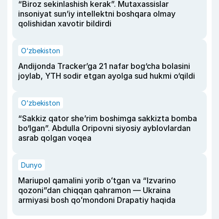
“Biroz sekinlashish kerak”. Mutaxassislar
insoniyat sun’iy intellektni boshqara olmay
qolishidan xavotir bildirdi
O‘zbekiston
Andijonda Tracker’ga 21 nafar bog‘cha bolasini
joylab, YTH sodir etgan ayolga sud hukmi o‘qildi
O‘zbekiston
“Sakkiz qator she’rim boshimga sakkizta bomba
bo‘lgan”. Abdulla Oripovni siyosiy ayblovlardan
asrab qolgan voqea
Dunyo
Mariupol qamalini yorib oʻtgan va “Izvarino
qozoni”dan chiqqan qahramon — Ukraina
armiyasi bosh qoʻmondoni Drapatiy haqida