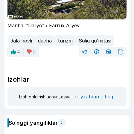
Manba: “Daryo” / Farrux Aliyev
dala hovli
dacha
turizm
Soliq qoʻmitasi
4
0
Izohlar
ro‘yxatdan o‘ting
Izoh qoldirish uchun, avval
So‘nggi yangiliklar