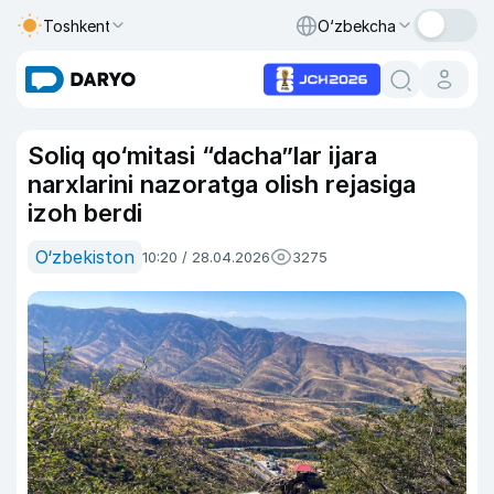
Toshkent
O‘zbekcha
Soliq qo‘mitasi “dacha”lar ijara
narxlarini nazoratga olish rejasiga
izoh berdi
O‘zbekiston
10:20 / 28.04.2026
3275