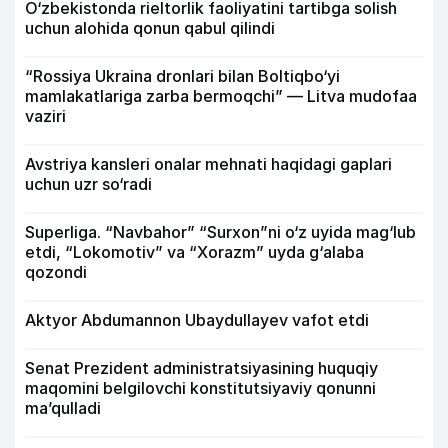
O‘zbekistonda rieltorlik faoliyatini tartibga solish
uchun alohida qonun qabul qilindi
“Rossiya Ukraina dronlari bilan Boltiqbo‘yi
mamlakatlariga zarba bermoqchi” — Litva mudofaa
vaziri
Avstriya kansleri onalar mehnati haqidagi gaplari
uchun uzr so‘radi
Superliga. “Navbahor” “Surxon”ni o‘z uyida mag‘lub
etdi, “Lokomotiv” va “Xorazm” uyda g‘alaba
qozondi
Aktyor Abdu­mannon Ubaydullayev vafot etdi
Senat Prezident administratsiyasining huquqiy
maqomini belgilovchi konstitutsiyaviy qonunni
ma’qulladi