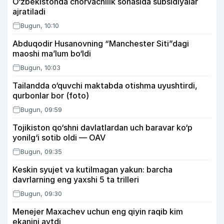
O‘zbekistonda chorvachilik sohasida subsidiyalar
ajratiladi
Bugun, 10:10
Abduqodir Husanovning “Manchester Siti”dagi
maoshi ma’lum bo‘ldi
Bugun, 10:03
Tailandda o‘quvchi maktabda otishma uyushtirdi,
qurbonlar bor (foto)
Bugun, 09:59
Tojikiston qo‘shni davlatlardan uch baravar ko‘p
yonilg‘i sotib oldi — OAV
Bugun, 09:35
Keskin syujet va kutilmagan yakun: barcha
davrlarning eng yaxshi 5 ta trilleri
Bugun, 09:30
Menejer Maxachev uchun eng qiyin raqib kim
ekanini aytdi