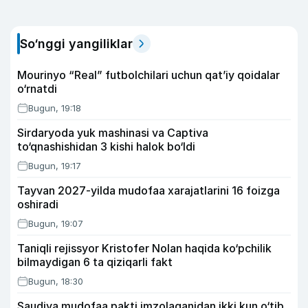
So‘nggi yangiliklar
Mourinyo “Real” futbolchilari uchun qat’iy qoidalar
o‘rnatdi
Bugun, 19:18
Sirdaryoda yuk mashinasi va Captiva
to‘qnashishidan 3 kishi halok bo‘ldi
Bugun, 19:17
Tayvan 2027-yilda mudofaa xarajatlarini 16 foizga
oshiradi
Bugun, 19:07
Taniqli rejissyor Kristofer Nolan haqida ko‘pchilik
bilmaydigan 6 ta qiziqarli fakt
Bugun, 18:30
Saudiya mudofaa pakti imzolaganidan ikki kun o‘tib