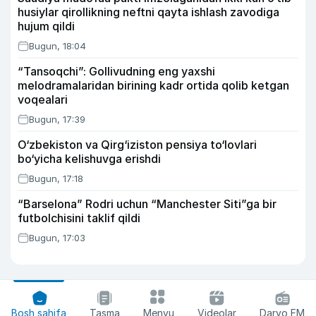
husiylar qirollikning neftni qayta ishlash zavodiga
hujum qildi
Bugun, 18:04
“Tansoqchi”: Gollivudning eng yaxshi
melodramalaridan birining kadr ortida qolib ketgan
voqealari
Bugun, 17:39
O‘zbekiston va Qirg‘iziston pensiya to‘lovlari
bo‘yicha kelishuvga erishdi
Bugun, 17:18
“Barselona” Rodri uchun “Manchester Siti”ga bir
futbolchisini taklif qildi
Bugun, 17:03
Bosh sahifa
Tasma
Menyu
Videolar
Daryo FM