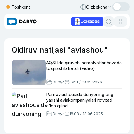
Toshkent
O‘zbekcha
Qidiruv natijasi "aviashou"
AQSHda qiruvchi samolyotlar havoda
to‘qnashib ketdi (video)
Dunyo
09:11 / 18.05.2026
Parij aviashousida dunyoning eng
yaxshi aviakompaniyalari ro‘yxati
e’lon qilindi
Dunyo
18:08 / 18.06.2025