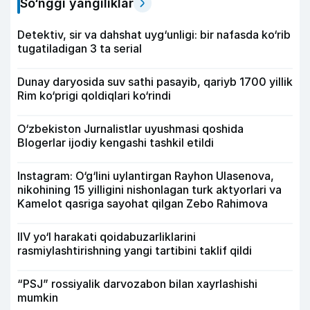
So‘nggi yangiliklar
Detektiv, sir va dahshat uyg‘unligi: bir nafasda ko‘rib
tugatiladigan 3 ta serial
Dunay daryosida suv sathi pasayib, qariyb 1700 yillik
Rim ko‘prigi qoldiqlari ko‘rindi
O‘zbekiston Jurnalistlar uyushmasi qoshida
Blogerlar ijodiy kengashi tashkil etildi
Instagram: O‘g‘lini uylantirgan Rayhon Ulasenova,
nikohining 15 yilligini nishonlagan turk aktyorlari va
Kamelot qasriga sayohat qilgan Zebo Rahimova
IIV yo‘l harakati qoidabuzarliklarini
rasmiylashtirishning yangi tartibini taklif qildi
“PSJ” rossiyalik darvozabon bilan xayrlashishi
mumkin