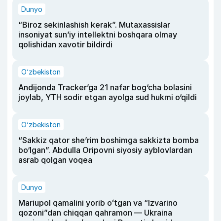
Dunyo
“Biroz sekinlashish kerak”. Mutaxassislar
insoniyat sun’iy intellektni boshqara olmay
qolishidan xavotir bildirdi
O‘zbekiston
Andijonda Tracker’ga 21 nafar bog‘cha bolasini
joylab, YTH sodir etgan ayolga sud hukmi o‘qildi
O‘zbekiston
“Sakkiz qator she’rim boshimga sakkizta bomba
bo‘lgan”. Abdulla Oripovni siyosiy ayblovlardan
asrab qolgan voqea
Dunyo
Mariupol qamalini yorib oʻtgan va “Izvarino
qozoni”dan chiqqan qahramon — Ukraina