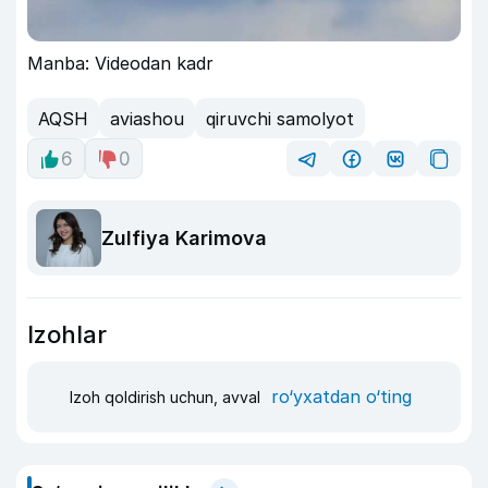
Manba: Videodan kadr
AQSH
aviashou
qiruvchi samolyot
6
0
Zulfiya Karimova
Izohlar
ro‘yxatdan o‘ting
Izoh qoldirish uchun, avval