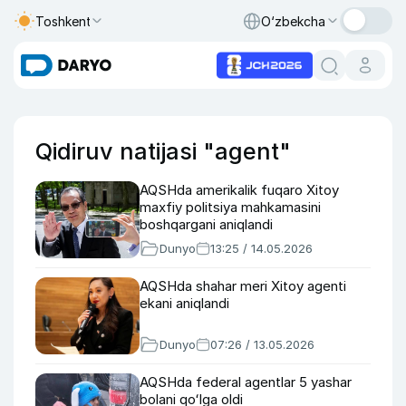
Toshkent
O‘zbekcha
Qidiruv natijasi "agent"
AQSHda amerikalik fuqaro Xitoy
maxfiy politsiya mahkamasini
boshqargani aniqlandi
Dunyo
13:25 / 14.05.2026
AQSHda shahar meri Xitoy agenti
ekani aniqlandi
Dunyo
07:26 / 13.05.2026
AQSHda federal agentlar 5 yashar
bolani qoʻlga oldi