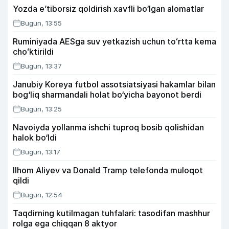
Yozda e’tiborsiz qoldirish xavfli bo‘lgan alomatlar
Bugun, 13:55
Ruminiyada AESga suv yetkazish uchun toʻrtta kema
choʻktirildi
Bugun, 13:37
Janubiy Koreya futbol assotsiatsiyasi hakamlar bilan
bog‘liq sharmandali holat bo‘yicha bayonot berdi
Bugun, 13:25
Navoiyda yollanma ishchi tuproq bosib qolishidan
halok bo‘ldi
Bugun, 13:17
Ilhom Aliyev va Donald Tramp telefonda muloqot
qildi
Bugun, 12:54
Taqdirning kutilmagan tuhfalari: tasodifan mashhur
rolga ega chiqqan 8 aktyor