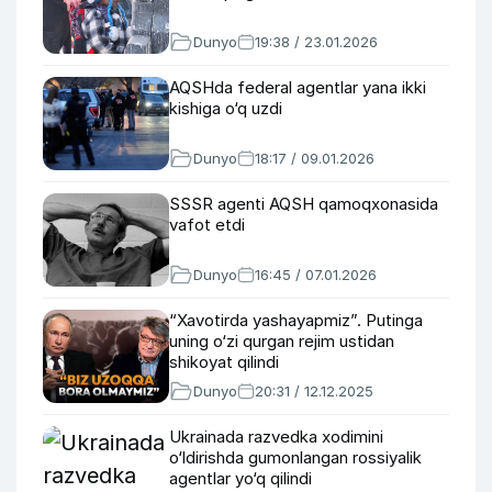
Dunyo
19:38 / 23.01.2026
AQSHda federal agentlar yana ikki
kishiga o‘q uzdi
Dunyo
18:17 / 09.01.2026
SSSR agenti AQSH qamoqxonasida
vafot etdi
Dunyo
16:45 / 07.01.2026
“Xavotirda yashayapmiz”. Putinga
uning o‘zi qurgan rejim ustidan
shikoyat qilindi
Dunyo
20:31 / 12.12.2025
Ukrainada razvedka xodimini
o‘ldirishda gumonlangan rossiyalik
agentlar yo‘q qilindi