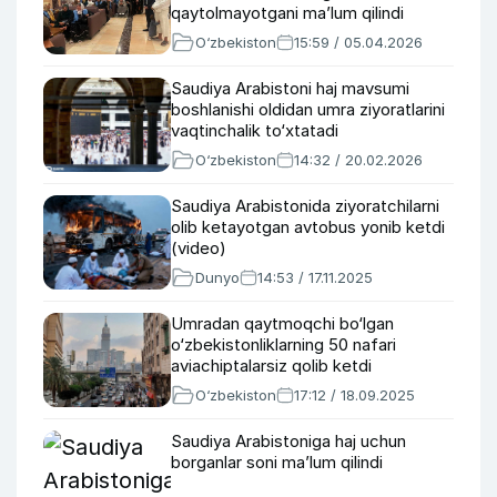
qaytolmayotgani ma’lum qilindi
O‘zbekiston
15:59 / 05.04.2026
Saudiya Arabistoni haj mavsumi
boshlanishi oldidan umra ziyoratlarini
vaqtinchalik to‘xtatadi
O‘zbekiston
14:32 / 20.02.2026
Saudiya Arabistonida ziyoratchilarni
olib ketayotgan avtobus yonib ketdi
(video)
Dunyo
14:53 / 17.11.2025
Umradan qaytmoqchi bo‘lgan
o‘zbekistonliklarning 50 nafari
aviachiptalarsiz qolib ketdi
O‘zbekiston
17:12 / 18.09.2025
Saudiya Arabistoniga haj uchun
borganlar soni ma’lum qilindi