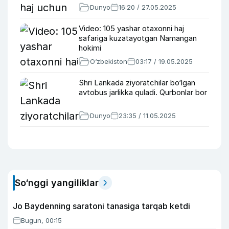
Dunyo
16:20 / 27.05.2025
Video: 105 yashar otaxonni haj
safariga kuzatayotgan Namangan
hokimi
O‘zbekiston
03:17 / 19.05.2025
Shri Lankada ziyoratchilar bo‘lgan
avtobus jarlikka quladi. Qurbonlar bor
Dunyo
23:35 / 11.05.2025
So‘nggi yangiliklar
Jo Baydenning saratoni tanasiga tarqab ketdi
Bugun, 00:15