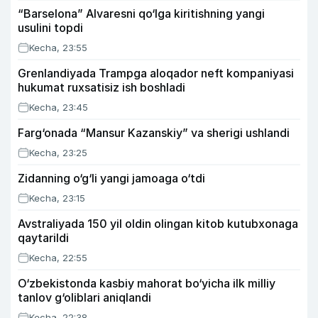
“Barselona” Alvaresni qo‘lga kiritishning yangi
usulini topdi
Kecha, 23:55
Grenlandiyada Trampga aloqador neft kompaniyasi
hukumat ruxsatisiz ish boshladi
Kecha, 23:45
Farg‘onada “Mansur Kazanskiy” va sherigi ushlandi
Kecha, 23:25
Zidanning o‘g‘li yangi jamoaga o‘tdi
Kecha, 23:15
Avstraliyada 150 yil oldin olingan kitob kutubxonaga
qaytarildi
Kecha, 22:55
O‘zbekistonda kasbiy mahorat bo‘yicha ilk milliy
tanlov g‘oliblari aniqlandi
Kecha, 22:38