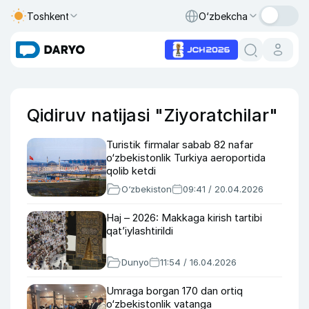
Toshkent
O‘zbekcha
Qidiruv natijasi "Ziyoratchilar"
Turistik firmalar sabab 82 nafar
o‘zbekistonlik Turkiya aeroportida
qolib ketdi
O‘zbekiston
09:41 / 20.04.2026
Haj – 2026: Makkaga kirish tartibi
qat’iylashtirildi
Dunyo
11:54 / 16.04.2026
Umraga borgan 170 dan ortiq
o‘zbekistonlik vatanga