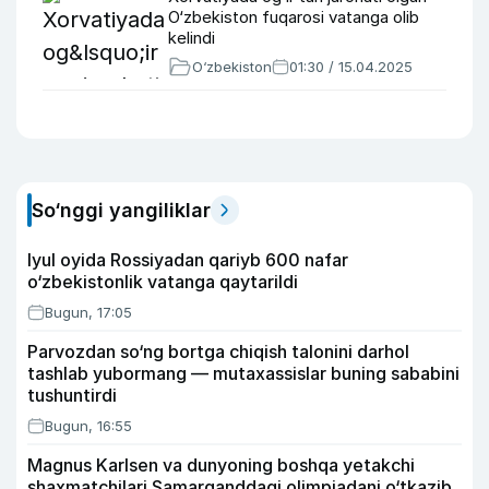
O‘zbekiston fuqarosi vatanga olib
kelindi
O‘zbekiston
01:30 / 15.04.2025
So‘nggi yangiliklar
Iyul oyida Rossiyadan qariyb 600 nafar
o‘zbekistonlik vatanga qaytarildi
Bugun, 17:05
Parvozdan so‘ng bortga chiqish talonini darhol
tashlab yubormang — mutaxassislar buning sababini
tushuntirdi
Bugun, 16:55
Magnus Karlsen va dunyoning boshqa yetakchi
shaxmatchilari Samarqanddagi olimpiadani o‘tkazib