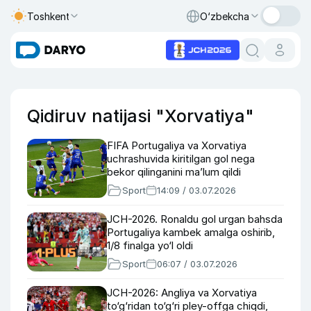
Toshkent
O‘zbekcha
Qidiruv natijasi "Xorvatiya"
FIFA Portugaliya va Xorvatiya
uchrashuvida kiritilgan gol nega
bekor qilinganini ma’lum qildi
Sport
14:09 / 03.07.2026
JCH-2026. Ronaldu gol urgan bahsda
Portugaliya kambek amalga oshirib,
1/8 finalga yo‘l oldi
Sport
06:07 / 03.07.2026
JCH-2026: Angliya va Xorvatiya
to‘g‘ridan to‘g‘ri pley-offga chiqdi,