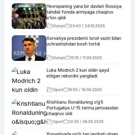
Yevropaning yana bir davlati Rossiya
tahdidi fonida armiyaga chaqiruv
e’lon qildi
Dunyo
23:43 / 24.10.2025
Xorvatiya prezidenti Isroil vaziri bilan
uchrashishdan bosh tortdi
Dunyo
15:15 / 11.09.2025
Luka Modrich 2 kun oldin qayd
etilgan rekordni yangiladi
Sport
16:55 / 10.06.2025
Krishtianu Ronalduning o‘g‘li
Portugaliya U-15 terma jamoasidan
chaqiruv oldi
Sport
22:30 / 06.05.2025
Xorvatiyada og‘ir tan jarohati olgan