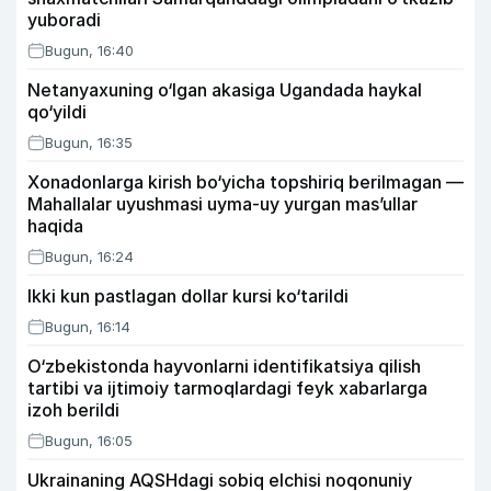
yuboradi
Bugun, 16:40
Netanyaxuning o‘lgan akasiga Ugandada haykal
qo‘yildi
Bugun, 16:35
Xonadonlarga kirish bo‘yicha topshiriq berilmagan —
Mahallalar uyushmasi uyma-uy yurgan mas’ullar
haqida
Bugun, 16:24
Ikki kun pastlagan dollar kursi ko‘tarildi
Bugun, 16:14
O‘zbekistonda hayvonlarni identifikatsiya qilish
tartibi va ijtimoiy tarmoqlardagi feyk xabarlarga
izoh berildi
Bugun, 16:05
Ukrainaning AQSHdagi sobiq elchisi noqonuniy