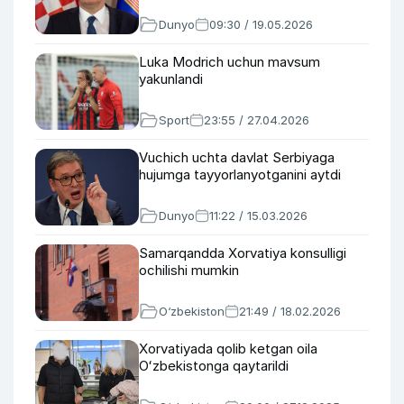
Dunyo
09:30 / 19.05.2026
Luka Modrich uchun mavsum
yakunlandi
Sport
23:55 / 27.04.2026
Vuchich uchta davlat Serbiyaga
hujumga tayyorlanyotganini aytdi
Dunyo
11:22 / 15.03.2026
Samarqandda Xorvatiya konsulligi
ochilishi mumkin
O‘zbekiston
21:49 / 18.02.2026
Xorvatiyada qolib ketgan oila
Oʻzbekistonga qaytarildi