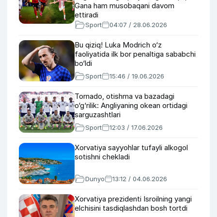
Gana ham musobaqani davom
ettiradi
Sport
04:07 / 28.06.2026
Bu qiziq! Luka Modrich o‘z
faoliyatida ilk bor penaltiga sababchi
bo‘ldi
Sport
15:46 / 19.06.2026
Tornado, otishma va bazadagi
o‘g‘rilik: Angliyaning okean ortidagi
sarguzashtlari
Sport
12:03 / 17.06.2026
Xorvatiya sayyohlar tufayli alkogol
sotishni chekladi
Dunyo
13:12 / 04.06.2026
Xorvatiya prezidenti Isroilning yangi
elchisini tasdiqlashdan bosh tortdi