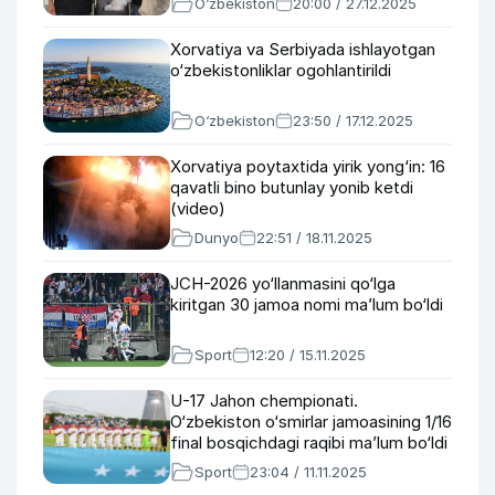
O‘zbekiston
20:00 / 27.12.2025
Xorvatiya va Serbiyada ishlayotgan
o‘zbekistonliklar ogohlantirildi
O‘zbekiston
23:50 / 17.12.2025
Xorvatiya poytaxtida yirik yong‘in: 16
qavatli bino butunlay yonib ketdi
(video)
Dunyo
22:51 / 18.11.2025
JCH-2026 yo‘llanmasini qo‘lga
kiritgan 30 jamoa nomi ma’lum bo‘ldi
Sport
12:20 / 15.11.2025
U-17 Jahon chempionati.
O‘zbekiston o‘smirlar jamoasining 1/16
final bosqichdagi raqibi ma’lum bo‘ldi
Sport
23:04 / 11.11.2025