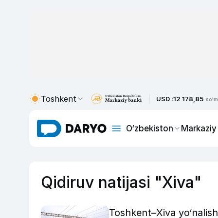
Toshkent
USD :
12 178,85
so'm
O‘zbekiston
Markaziy
Qidiruv natijasi "Xiva"
Toshkent–Xiva yo‘nalish