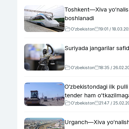
Toshkent—Xiva yo‘nalis
boshlanadi
O‘zbekiston
19:01 / 18.03.2
Suriyada jangarilar safi
O‘zbekiston
18:35 / 26.02.2
O‘zbekistondagi ilk pulli
tender ham o‘tkazilmag
O‘zbekiston
21:47 / 25.02.
Urganch—Xiva yo‘nalishid