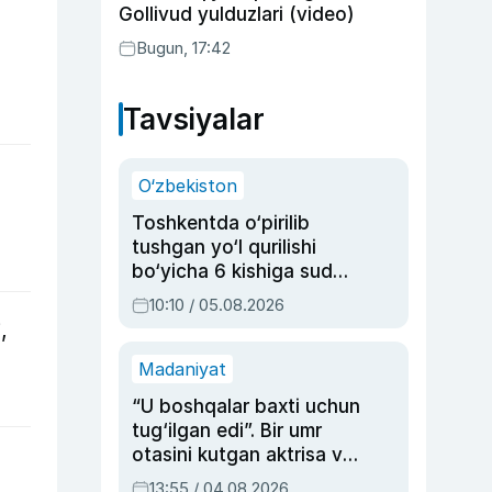
Gollivud yulduzlari (video)
Bugun, 17:42
Tavsiyalar
O‘zbekiston
Toshkentda o‘pirilib
tushgan yo‘l qurilishi
bo‘yicha 6 kishiga sud
hukmi o‘qildi
10:10 / 05.08.2026
,
Madaniyat
“U boshqalar baxti uchun
tug‘ilgan edi”. Bir umr
otasini kutgan aktrisa va
dublyaj ustasi Rimma
13:55 / 04.08.2026