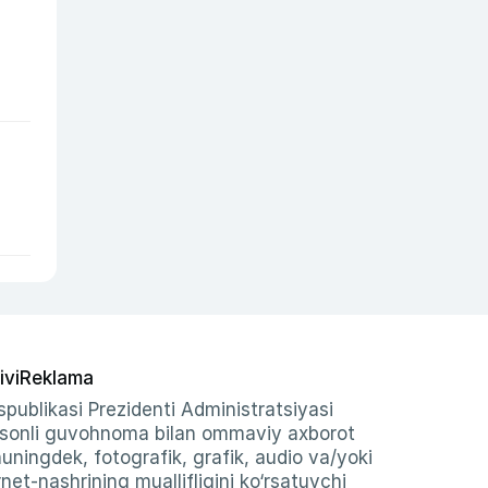
ivi
Reklama
publikasi Prezidenti Administratsiyasi
-sonli guvohnoma bilan ommaviy axborot
shuningdek, fotografik, grafik, audio va/yoki
et-nashrining muallifligini ko‘rsatuvchi