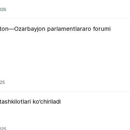
2026
iston—Ozarbayjon parlamentlararo forumi
025
shkilotlari ko‘chiriladi
2025