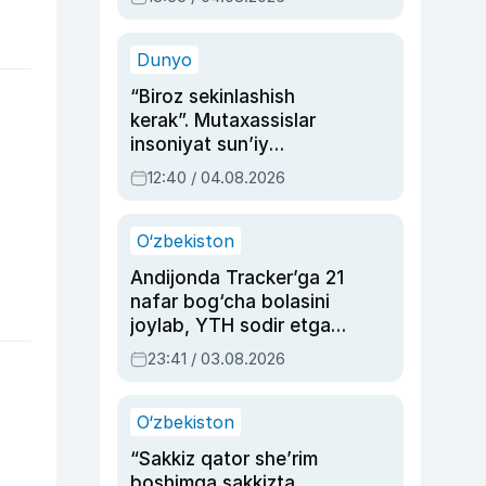
Ahmedovaning
sinovlarga to‘la hayoti
Dunyo
“Biroz sekinlashish
kerak”. Mutaxassislar
insoniyat sun’iy
intellektni boshqara
12:40 / 04.08.2026
olmay qolishidan xavotir
bildirdi
O‘zbekiston
Andijonda Tracker’ga 21
nafar bog‘cha bolasini
joylab, YTH sodir etgan
ayolga sud hukmi o‘qildi
23:41 / 03.08.2026
O‘zbekiston
“Sakkiz qator she’rim
boshimga sakkizta