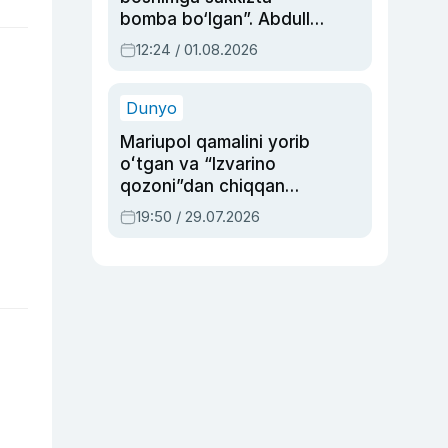
bomba bo‘lgan”. Abdulla
Oripovni siyosiy
12:24 / 01.08.2026
ayblovlardan asrab
qolgan voqea
Dunyo
Mariupol qamalini yorib
oʻtgan va “Izvarino
qozoni”dan chiqqan
qahramon — Ukraina
19:50 / 29.07.2026
armiyasi bosh
qoʻmondoni Drapatiy
haqida