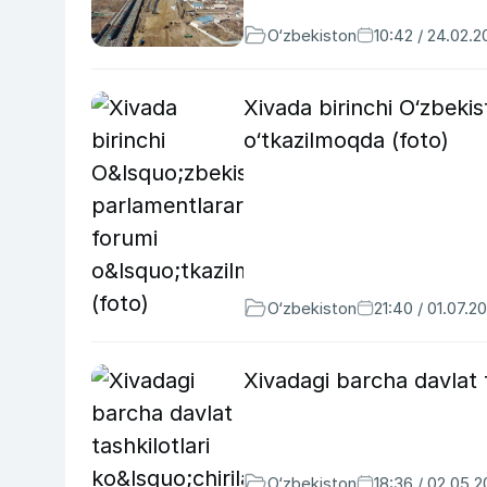
O‘zbekiston
10:42 / 24.02.
Xivada birinchi O‘zbek
o‘tkazilmoqda (foto)
O‘zbekiston
21:40 / 01.07.2
Xivadagi barcha davlat ta
O‘zbekiston
18:36 / 02.05.