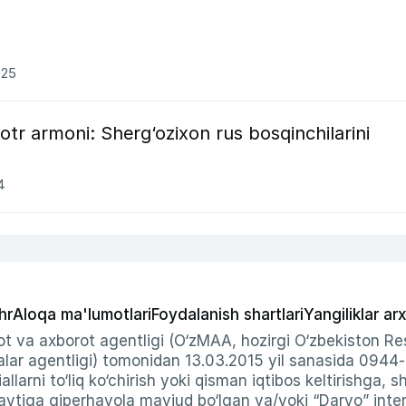
025
yotr armoni: Sherg‘ozixon rus bosqinchilarini
4
hr
Aloqa ma'lumotlari
Foydalanish shartlari
Yangiliklar arx
t va axborot agentligi (O‘zMAA, hozirgi O‘zbekiston Res
ar agentligi) tomonidan 13.03.2015 yil sanasida 0944
allarni to‘liq ko‘chirish yoki qisman iqtibos keltirishga, 
ytiga giperhavola mavjud bo‘lgan va/yoki “Daryo” intern