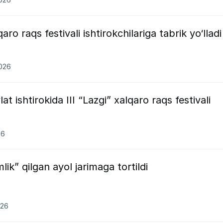
aro raqs festivali ishtirokchilariga tabrik yo‘lladi
2026
t ishtirokida III “Lazgi” xalqaro raqs festivali
26
lik” qilgan ayol jarimaga tortildi
026