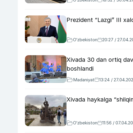
Prezident “Lazgi” III xalq
O‘zbekiston
20:27 / 27.04.
Xivada 30 dan ortiq davla
boshlandi
Madaniyat
13:24 / 27.04.20
Xivada haykalga “shilqim
O‘zbekiston
11:56 / 07.04.2