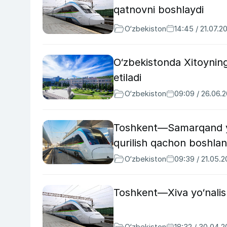
qatnovni boshlaydi
O‘zbekiston
14:45 / 21.07.2
O‘zbekistonda Xitoyning 
etiladi
O‘zbekiston
09:09 / 26.06.
Toshkent—Samarqand yan
qurilish qachon boshlan
O‘zbekiston
09:39 / 21.05.
Toshkent—Xiva yo‘nalish
O‘zbekiston
18:32 / 30.04.