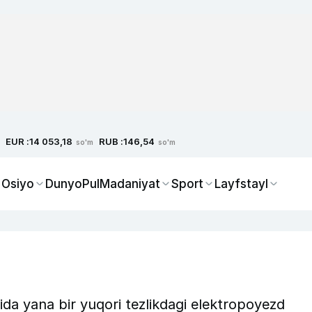
EUR :
RUB :
14 053,18
146,54
so'm
so'm
 Osiyo
Dunyo
Pul
Madaniyat
Sport
Layfstayl
ida yana bir yuqori tezlikdagi elektropoyezd