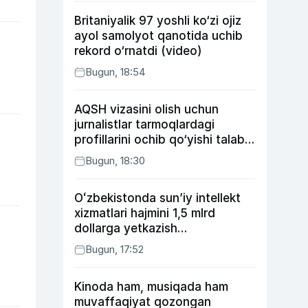
Britaniyalik 97 yoshli ko‘zi ojiz
ayol samolyot qanotida uchib
rekord o‘rnatdi (video)
Bugun, 18:54
AQSH vizasini olish uchun
jurnalistlar tarmoqlardagi
profillarini ochib qo‘yishi talab
etilishi mumkin
Bugun, 18:30
Oʻzbekistonda sunʼiy intellekt
xizmatlari hajmini 1,5 mlrd
dollarga yetkazish
rejalashtirilmoqda
Bugun, 17:52
Kinoda ham, musiqada ham
muvaffaqiyat qozongan