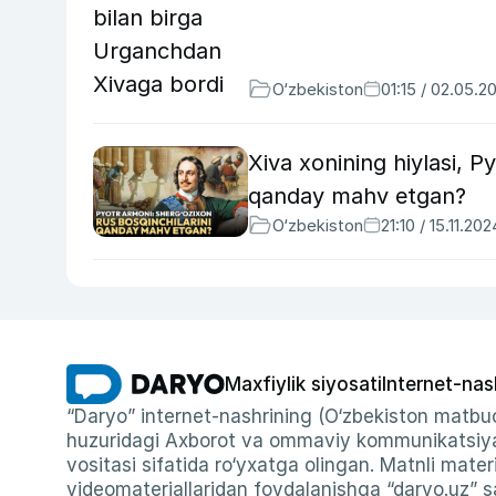
O‘zbekiston
01:15 / 02.05.2
Xiva xonining hiylasi, P
qanday mahv etgan?
O‘zbekiston
21:10 / 15.11.202
Maxfiylik siyosati
Internet-nas
“Daryo” internet-nashrining (O‘zbekiston matbuo
huzuridagi Axborot va ommaviy kommunikatsiyal
vositasi sifatida ro‘yxatga olingan. Matnli materi
videomateriallaridan foydalanishga “daryo.uz” sa