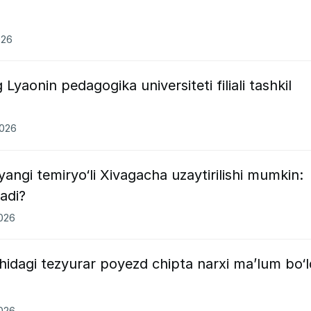
026
Lyaonin pedagogika universiteti filiali tashkil
2026
gi temiryo‘li Xivagacha uzaytirilishi mumkin:
adi?
2026
idagi tezyurar poyezd chipta narxi ma’lum bo‘l
2026