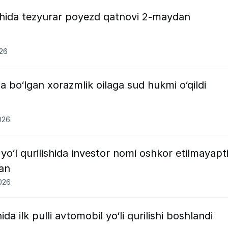
hida tezyurar poyezd qatnovi 2-maydan
026
da bo‘lgan xorazmlik oilaga sud hukmi o‘qildi
026
 yo‘l qurilishida investor nomi oshkor etilmayapti
an
2026
a ilk pulli avtomobil yo‘li qurilishi boshlandi