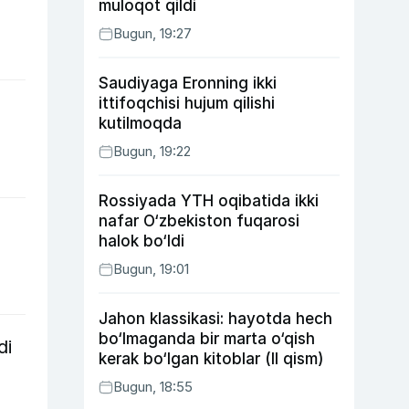
muloqot qildi
Bugun, 19:27
Saudiyaga Eronning ikki
ittifoqchisi hujum qilishi
kutilmoqda
Bugun, 19:22
Rossiyada YTH oqibatida ikki
nafar O‘zbekiston fuqarosi
halok bo‘ldi
Bugun, 19:01
Jahon klassikasi: hayotda hech
bo‘lmaganda bir marta o‘qish
di
kerak bo‘lgan kitoblar (II qism)
Bugun, 18:55