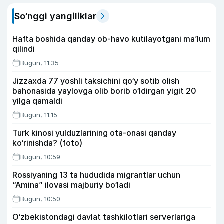
So‘nggi yangiliklar
Hafta boshida qanday ob-havo kutilayotgani ma’lum
qilindi
Bugun, 11:35
Jizzaxda 77 yoshli taksichini qo‘y sotib olish
bahonasida yaylovga olib borib o‘ldirgan yigit 20
yilga qamaldi
Bugun, 11:15
Turk kinosi yulduzlarining ota-onasi qanday
ko‘rinishda? (foto)
Bugun, 10:59
Rossiyaning 13 ta hududida migrantlar uchun
“Amina” ilovasi majburiy bo‘ladi
Bugun, 10:50
O‘zbekistondagi davlat tashkilotlari serverlariga