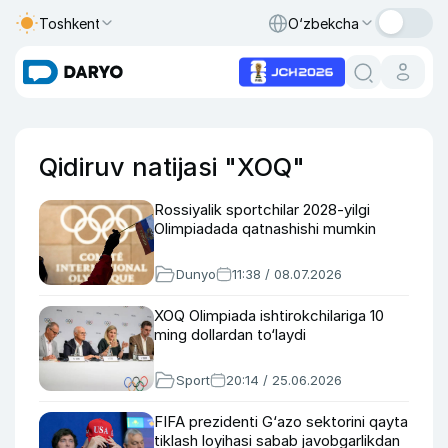
Toshkent
O‘zbekcha
Qidiruv natijasi "XOQ"
Rossiyalik sportchilar 2028-yilgi
Olimpiadada qatnashishi mumkin
Dunyo
11:38 / 08.07.2026
XOQ Olimpiada ishtirokchilariga 10
ming dollardan to‘laydi
Sport
20:14 / 25.06.2026
FIFA prezidenti G‘azo sektorini qayta
tiklash loyihasi sabab javobgarlikdan