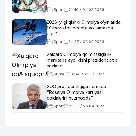
Sport
21:40 / 04.02.2026
2026-yilgi qishki Olimpiya o‘yinlarida
O‘zbekiston nechta yo‘llanmaga
ega?
Sport
14:47 / 02.02.2026
Xalqaro Olimpiya qo‘mitasiga ilk
marotaba ayol kishi prezident etib
saylandi
Dunyo
02:41 / 21.03.2025
XOQ prezidentligiga nomzod:
“Rossiya Olimpiya xartiyasi
qoidalarini buzmoqda”
Sport
23:02 / 26.09.2024