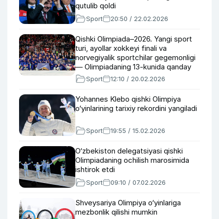
qutulib qoldi
Sport
20:50 / 22.02.2026
Qishki Olimpiada–2026. Yangi sport
turi, ayollar xokkeyi finali va
norvegiyalik sportchilar gegemonligi
— Olimpiadaning 13-kunida qanday
natijalar qayd etildi?
Sport
12:10 / 20.02.2026
Yohannes Klebo qishki Olimpiya
o‘yinlarining tarixiy rekordini yangiladi
Sport
19:55 / 15.02.2026
O‘zbekiston delegatsiyasi qishki
Olimpiadaning ochilish marosimida
ishtirok etdi
Sport
09:10 / 07.02.2026
Shveysariya Olimpiya o‘yinlariga
mezbonlik qilishi mumkin