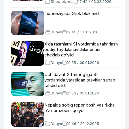
Shou-biznes
17:42 / 03.02.2026
Indoneziyada Grok bloklandi
Dunyo
19:45 / 10.01.2026
X’da rasmlarni SI yordamida tahrirlash
oddiy foydalanuvchilar uchun
cheklab qo‘yildi
Dunyo
19:55 / 09.01.2026
Uch davlat X tarmog‘iga SI
yordamida yaratilgan tasvirlar sabab
tahdid qildi
Dunyo
21:56 / 05.01.2026
Nepalda sobiq reper bosh vazirlikka
o‘z nomzodini qo‘ydi
Dunyo
19:46 / 29.12.2025