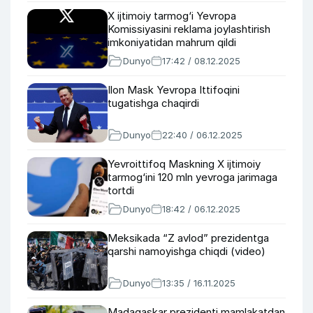
X ijtimoiy tarmog‘i Yevropa
Komissiyasini reklama joylashtirish
imkoniyatidan mahrum qildi
Dunyo
17:42 / 08.12.2025
Ilon Mask Yevropa Ittifoqini
tugatishga chaqirdi
Dunyo
22:40 / 06.12.2025
Yevroittifoq Maskning X ijtimoiy
tarmog‘ini 120 mln yevroga jarimaga
tortdi
Dunyo
18:42 / 06.12.2025
Meksikada “Z avlod” prezidentga
qarshi namoyishga chiqdi (video)
Dunyo
13:35 / 16.11.2025
Madagaskar prezidenti mamlakatdan