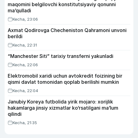
maqomini belgilovchi konstitutsiyaviy qonunni
ma’qulladi
Kecha, 23:06
Axmat Qodirovga Checheniston Qahramoni unvoni
berildi
Kecha, 22:31
“Manchester Siti” tarixiy transferni yakunladi
Kecha, 22:06
Elektromobil xaridi uchun avtokredit foizining bir
qismi davlat tomonidan qoplab berilishi mumkin
Kecha, 22:04
Janubiy Koreya futbolida yirik mojaro: xorijlik
hakamlarga jinsiy xizmatlar ko‘rsatilgani ma’lum
qilindi
Kecha, 21:35