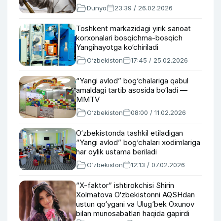
Dunyo
23:39 / 26.02.2026
Toshkent markazidagi yirik sanoat
korxonalari bosqichma-bosqich
Yangihayotga ko‘chiriladi
O‘zbekiston
17:45 / 25.02.2026
“Yangi avlod” bog‘chalariga qabul
amaldagi tartib asosida bo‘ladi —
MMTV
O‘zbekiston
08:00 / 11.02.2026
O‘zbekistonda tashkil etiladigan
“Yangi avlod” bog‘chalari xodimlariga
har oylik ustama beriladi
O‘zbekiston
12:13 / 07.02.2026
“X-faktor” ishtirokchisi Shirin
Xolmatova O‘zbekistonni AQSHdan
ustun qo‘ygani va Ulug‘bek Oxunov
bilan munosabatlari haqida gapirdi