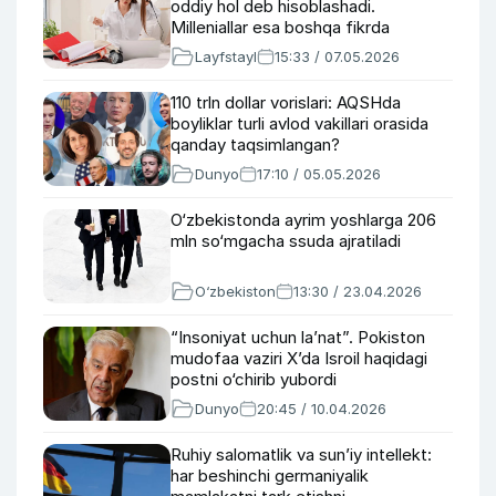
oddiy hol deb hisoblashadi.
Milleniallar esa boshqa fikrda
Layfstayl
15:33 / 07.05.2026
110 trln dollar vorislari: AQSHda
boyliklar turli avlod vakillari orasida
qanday taqsimlangan?
Dunyo
17:10 / 05.05.2026
O‘zbekistonda ayrim yoshlarga 206
mln so‘mgacha ssuda ajratiladi
O‘zbekiston
13:30 / 23.04.2026
“Insoniyat uchun la’nat”. Pokiston
mudofaa vaziri X’da Isroil haqidagi
postni o‘chirib yubordi
Dunyo
20:45 / 10.04.2026
Ruhiy salomatlik va sun’iy intellekt:
har beshinchi germaniyalik