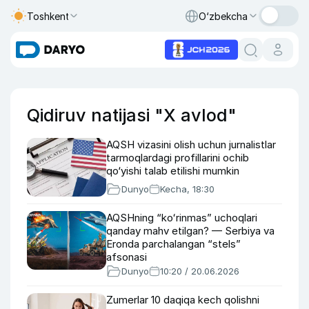
Toshkent
O‘zbekcha
Qidiruv natijasi "X avlod"
AQSH vizasini olish uchun jurnalistlar
tarmoqlardagi profillarini ochib
qo‘yishi talab etilishi mumkin
Dunyo
Kecha, 18:30
AQSHning “koʻrinmas” uchoqlari
qanday mahv etilgan? — Serbiya va
Eronda parchalangan “stels”
afsonasi
Dunyo
10:20 / 20.06.2026
Zumerlar 10 daqiqa kech qolishni