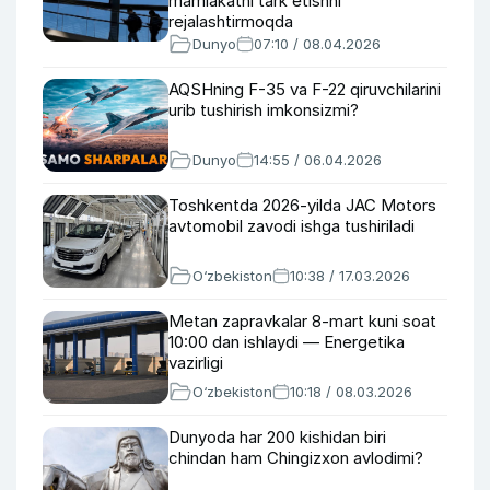
mamlakatni tark etishni
rejalashtirmoqda
Dunyo
07:10 / 08.04.2026
AQSHning F-35 va F-22 qiruvchilarini
urib tushirish imkonsizmi?
Dunyo
14:55 / 06.04.2026
Toshkentda 2026-yilda JAC Motors
avtomobil zavodi ishga tushiriladi
O‘zbekiston
10:38 / 17.03.2026
Metan zapravkalar 8-mart kuni soat
10:00 dan ishlaydi — Energetika
vazirligi
O‘zbekiston
10:18 / 08.03.2026
Dunyoda har 200 kishidan biri
chindan ham Chingizxon avlodimi?