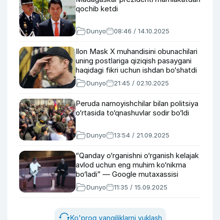
qochib ketdi
Dunyo
08:46 / 14.10.2025
Ilon Mask X muhandisini obunachilari
uning postlariga qiziqish pasaygani
haqidagi fikri uchun ishdan bo‘shatdi
Dunyo
21:45 / 02.10.2025
Peruda namoyishchilar bilan politsiya
o‘rtasida to‘qnashuvlar sodir bo‘ldi
Dunyo
13:54 / 21.09.2025
“Qanday o‘rganishni o‘rganish kelajak
avlod uchun eng muhim ko‘nikma
bo‘ladi” — Google mutaxassisi
Dunyo
11:35 / 15.09.2025
Ko'proq yangiliklarni yuklash