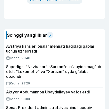
So‘nggi yangiliklar
Avstriya kansleri onalar mehnati haqidagi gaplari
uchun uzr so‘radi
Kecha, 23:48
Superliga. “Navbahor” “Surxon”ni o‘z uyida mag‘lub
etdi, “Lokomotiv” va “Xorazm” uyda g‘alaba
qozondi
Kecha, 23:26
Aktyor Abdu­mannon Ubaydullayev vafot etdi
Kecha, 23:08
Senat Prezident administratsiyasining huquqiy