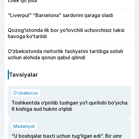
chek qo‘yildi
“Liverpul” “Barselona” sardorini ijaraga oladi
Qozog‘istonda ilk bor yo‘lovchili uchuvchisiz taksi
havoga ko‘tarildi
O‘zbekistonda rieltorlik faoliyatini tartibga solish
uchun alohida qonun qabul qilindi
Tavsiyalar
O‘zbekiston
Toshkentda o‘pirilib tushgan yo‘l qurilishi bo‘yicha
6 kishiga sud hukmi o‘qildi
Madaniyat
“U boshqalar baxti uchun tug‘ilgan edi”. Bir umr