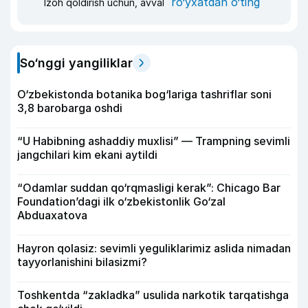
ro‘yxatdan o‘ting
Izoh qoldirish uchun, avval
So‘nggi yangiliklar
O‘zbekistonda botanika bog‘lariga tashriflar soni
3,8 barobarga oshdi
“U Habibning ashaddiy muxlisi” — Trampning sevimli
jangchilari kim ekani aytildi
“Odamlar suddan qo‘rqmasligi kerak”: Chicago Bar
Foundation’dagi ilk o‘zbekistonlik Go‘zal
Abduaxatova
Hayron qolasiz: sevimli yeguliklarimiz aslida nimadan
tayyorlanishini bilasizmi?
Toshkentda “zakladka” usulida narkotik tarqatishga