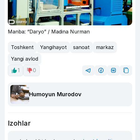
Manba: “Daryo” / Madina Nurman
Toshkent
Yangihayot
sanoat
markaz
Yangi avlod
1
0
Humoyun Murodov
Izohlar