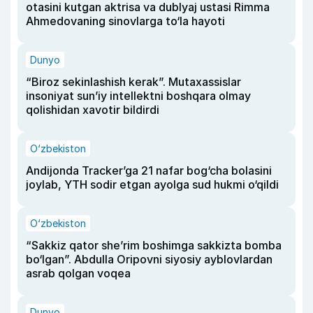
otasini kutgan aktrisa va dublyaj ustasi Rimma
Ahmedovaning sinovlarga to‘la hayoti
Dunyo
“Biroz sekinlashish kerak”. Mutaxassislar
insoniyat sun’iy intellektni boshqara olmay
qolishidan xavotir bildirdi
O‘zbekiston
Andijonda Tracker’ga 21 nafar bog‘cha bolasini
joylab, YTH sodir etgan ayolga sud hukmi o‘qildi
O‘zbekiston
“Sakkiz qator she’rim boshimga sakkizta bomba
bo‘lgan”. Abdulla Oripovni siyosiy ayblovlardan
asrab qolgan voqea
Dunyo