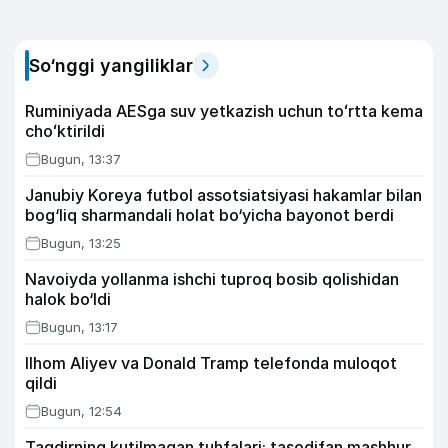
So‘nggi yangiliklar
Ruminiyada AESga suv yetkazish uchun toʻrtta kema
choʻktirildi
Bugun, 13:37
Janubiy Koreya futbol assotsiatsiyasi hakamlar bilan
bog‘liq sharmandali holat bo‘yicha bayonot berdi
Bugun, 13:25
Navoiyda yollanma ishchi tuproq bosib qolishidan
halok bo‘ldi
Bugun, 13:17
Ilhom Aliyev va Donald Tramp telefonda muloqot
qildi
Bugun, 12:54
Taqdirning kutilmagan tuhfalari: tasodifan mashhur