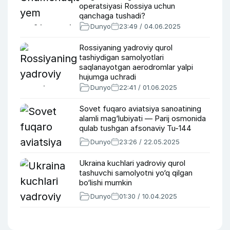
operatsiyasi Rossiya uchun
qanchaga tushadi?
Dunyo
23:49 / 04.06.2025
Rossiyaning yadroviy qurol
tashiydigan samolyotlari
saqlanayotgan aerodromlar yalpi
hujumga uchradi
Dunyo
22:41 / 01.06.2025
Sovet fuqaro aviatsiya sanoatining
alamli mag‘lubiyati — Parij osmonida
qulab tushgan afsonaviy Tu-144
Dunyo
23:26 / 22.05.2025
Ukraina kuchlari yadroviy qurol
tashuvchi samolyotni yo‘q qilgan
bo‘lishi mumkin
Dunyo
01:30 / 10.04.2025