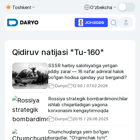
Toshkent
O‘zbekcha
Qidiruv natijasi "Tu-160"
SSSR harbiy salohiyatiga yetgan
jiddiy zarar — 16 nafar admiral halok
bo‘lgan hodisa qanday yuz bergandi?
Dunyo
12:00 / 07.02.2026
Rossiya strategik bombardimonchilar
ishlab chiqariladigan yagona
korxonasini kengaytirmoqda
Dunyo
20:15 / 29.06.2025
Chumchuqlarga yem bo‘lgan
burgutlar. “O‘rgimchak to‘ri”