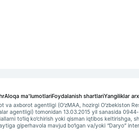
hr
Aloqa ma'lumotlari
Foydalanish shartlari
Yangiliklar arx
t va axborot agentligi (O‘zMAA, hozirgi O‘zbekiston Res
ar agentligi) tomonidan 13.03.2015 yil sanasida 0944
allarni to‘liq ko‘chirish yoki qisman iqtibos keltirishga, 
ytiga giperhavola mavjud bo‘lgan va/yoki “Daryo” intern