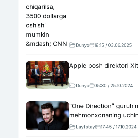
Dunyo
18:15 / 03.06.2025
Apple bosh direktori Xit
Dunyo
05:30 / 25.10.2024
“One Direction” guruhi
mehmonxonaning uchinc
Layfstayl
17:45 / 17.10.2024