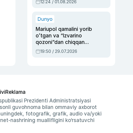
12:24 / 01.08.2026
ayblovlardan asrab
qolgan voqea
Dunyo
Mariupol qamalini yorib
oʻtgan va “Izvarino
qozoni”dan chiqqan
qahramon — Ukraina
19:50 / 29.07.2026
armiyasi bosh
qoʻmondoni Drapatiy
haqida
ivi
Reklama
publikasi Prezidenti Administratsiyasi
-sonli guvohnoma bilan ommaviy axborot
shuningdek, fotografik, grafik, audio va/yoki
et-nashrining muallifligini ko‘rsatuvchi