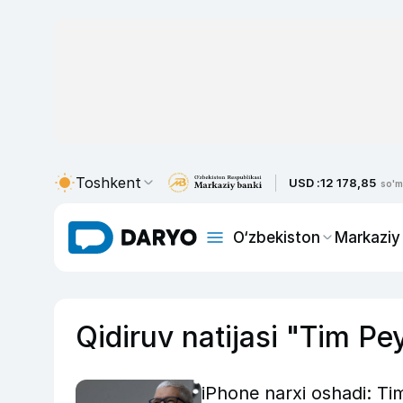
Toshkent
USD :
12 178,85
so'm
O‘zbekiston
Markaziy
Qidiruv natijasi "Tim Pe
iPhone narxi oshadi: Tim