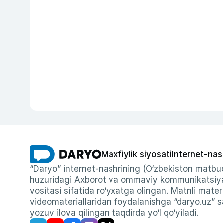
Maxfiylik siyosati
Internet-nas
“Daryo” internet-nashrining (O‘zbekiston matbuo
huzuridagi Axborot va ommaviy kommunikatsiyal
vositasi sifatida ro‘yxatga olingan. Matnli materi
videomateriallaridan foydalanishga “daryo.uz” sa
yozuv ilova qilingan taqdirda yo‘l qo‘yiladi.