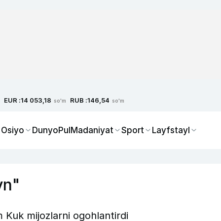
EUR :
RUB :
14 053,18
146,54
so'm
so'm
 Osiyo
Dunyo
Pul
Madaniyat
Sport
Layfstayl
yn"
 Kuk mijozlarni ogohlantirdi