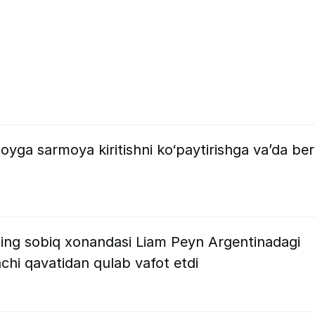
oyga sarmoya kiritishni ko‘paytirishga va’da ber
ning sobiq xonandasi Liam Peyn Argentinadagi
hi qavatidan qulab vafot etdi