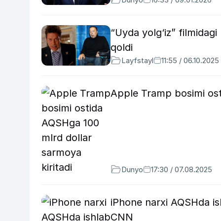
“Uyda yolg‘iz” filmidag
qoldi
Layfstayl
11:55 / 06.10.2025
Apple Tramp bosimi ost
Dunyo
17:30 / 07.08.2025
iPhone narxi AQSHda is
CNN