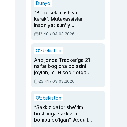
Dunyo
“Biroz sekinlashish
kerak”. Mutaxassislar
insoniyat sun’iy
intellektni boshqara
12:40 / 04.08.2026
olmay qolishidan xavotir
bildirdi
O‘zbekiston
Andijonda Tracker’ga 21
nafar bog‘cha bolasini
joylab, YTH sodir etgan
ayolga sud hukmi o‘qildi
23:41 / 03.08.2026
O‘zbekiston
“Sakkiz qator she’rim
boshimga sakkizta
bomba bo‘lgan”. Abdulla
Oripovni siyosiy