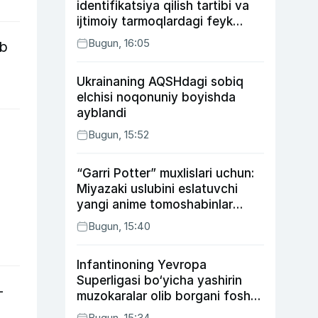
identifikatsiya qilish tartibi va
ijtimoiy tarmoqlardagi feyk
xabarlarga izoh berildi
Bugun, 16:05
ib
Ukrainaning AQSHdagi sobiq
elchisi noqonuniy boyishda
ayblandi
Bugun, 15:52
“Garri Potter” muxlislari uchun:
Miyazaki uslubini eslatuvchi
yangi anime tomoshabinlar
e’tiborini qozonmoqda
Bugun, 15:40
Infantinoning Yevropa
Superligasi bo‘yicha yashirin
—
muzokaralar olib borgani fosh
bo‘ldi
Bugun, 15:34