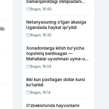
Samarqanddagi olimpiadani
o‘tkazib yuboradi
Bugun, 16:40
Netanyaxuning o‘lgan akasiga
Ugandada haykal qo‘yildi
ib
Bugun, 16:35
Xonadonlarga kirish bo‘yicha
topshiriq berilmagan —
Mahallalar uyushmasi uyma-uy
yurgan mas’ullar haqida
Bugun, 16:24
Ikki kun pastlagan dollar kursi
ko‘tarildi
Bugun, 16:14
O‘zbekistonda hayvonlarni