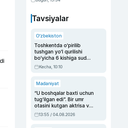
Tavsiyalar
O‘zbekiston
Toshkentda o‘pirilib
tushgan yo‘l qurilishi
bo‘yicha 6 kishiga sud
di
hukmi o‘qildi
Kecha, 10:10
Madaniyat
“U boshqalar baxti uchun
tug‘ilgan edi”. Bir umr
otasini kutgan aktrisa va
dublyaj ustasi Rimma
13:55 / 04.08.2026
Ahmedovaning
sinovlarga to‘la hayoti