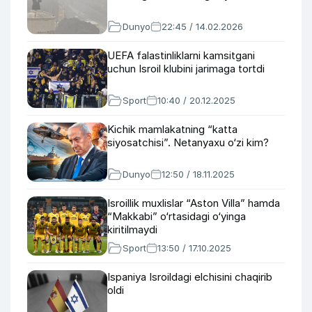
Dunyo
22:45 / 14.02.2026
UEFA falastinliklarni kamsitgani
uchun Isroil klubini jarimaga tortdi
Sport
10:40 / 20.12.2025
Kichik mamlakatning “katta
siyosatchisi”. Netanyaxu o‘zi kim?
Dunyo
12:50 / 18.11.2025
Isroillik muxlislar “Aston Villa” hamda
“Makkabi” o‘rtasidagi o‘yinga
kiritilmaydi
Sport
13:50 / 17.10.2025
Ispaniya Isroildagi elchisini chaqirib
oldi