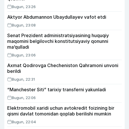
Bugun, 23:26
Aktyor Abdu­mannon Ubaydullayev vafot etdi
Bugun, 23:08
Senat Prezident administratsiyasining huquqiy
maqomini belgilovchi konstitutsiyaviy qonunni
ma’qulladi
Bugun, 23:06
Axmat Qodirovga Checheniston Qahramoni unvoni
berildi
Bugun, 22:31
“Manchester Siti” tarixiy transferni yakunladi
Bugun, 22:06
Elektromobil xaridi uchun avtokredit foizining bir
qismi davlat tomonidan qoplab berilishi mumkin
Bugun, 22:04