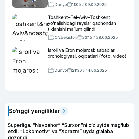
Dunyo
11:05 / 09.09.2025
Toshkent–Tel-Aviv–Toshkent
yo‘nalishidagi reyslar qachondan
tiklanishi maʼlum qilindi
O‘zbekiston
23:15 / 28.06.2025
Isroil va Eron mojarosi: sabablari,
xronologiyasi, oqibatlari (foto, video)
Dunyo
21:36 / 14.06.2025
So‘nggi yangiliklar
Superliga. “Navbahor” “Surxon”ni o‘z uyida mag‘lub
etdi, “Lokomotiv” va “Xorazm” uyda g‘alaba
qozondi