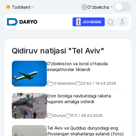
Toshkent
O‘zbekcha
Qidiruv natijasi "Tel Aviv"
O‘zbekiston va Isroil o‘rtasida
aviaqatnovlar tiklandi
O‘zbekiston
22:42 / 14.04.2026
Eron Isroilga navbatdagi raketa
hujumini amalga oshirdi
Dunyo
11:11 / 09.03.2026
Tel Aviv va Quddus dunyodagi eng
ifloslangan shaharlarga aylandi (foto)