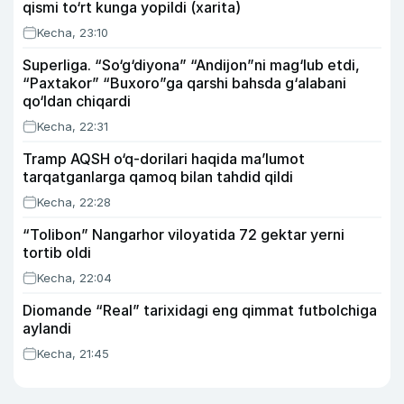
qismi to‘rt kunga yopildi (xarita)
Kecha, 23:10
Superliga. “So‘g‘diyona” “Andijon”ni mag‘lub etdi,
“Paxtakor” “Buxoro”ga qarshi bahsda g‘alabani
qo‘ldan chiqardi
Kecha, 22:31
Tramp AQSH o‘q-dorilari haqida ma’lumot
tarqatganlarga qamoq bilan tahdid qildi
Kecha, 22:28
“Tolibon” Nangarhor viloyatida 72 gektar yerni
tortib oldi
Kecha, 22:04
Diomande “Real” tarixidagi eng qimmat futbolchiga
aylandi
Kecha, 21:45