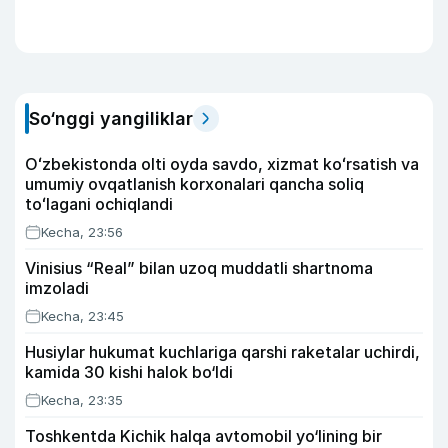
So‘nggi yangiliklar
Oʻzbekistonda olti oyda savdo, xizmat koʻrsatish va
umumiy ovqatlanish korxonalari qancha soliq
toʻlagani ochiqlandi
Kecha, 23:56
Vinisius “Real” bilan uzoq muddatli shartnoma
imzoladi
Kecha, 23:45
Husiylar hukumat kuchlariga qarshi raketalar uchirdi,
kamida 30 kishi halok bo‘ldi
Kecha, 23:35
Toshkentda Kichik halqa avtomobil yo‘lining bir