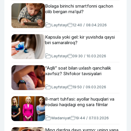
Bolaga birinchi smartfonni qachon
olib bergan ma’qul?
Layfstayl
12:40 / 08.04.2026
Kapsula yoki gel: kir yuvishda qaysi
biri samaraliroq?
Layfstayl
09:30 / 10.03.2026
“Aqlli” soat bilan uxlash qanchalik
xavfsiz? Shifokor tavsiyalari
Layfstayl
19:50 / 09.03.2026
8-mart tuhfasi: ayollar huquqlari va
irodasi haqidagi eng sara filmlar
Madaniyat
19:44 / 07.03.2026
Ming dardga davo xurmo: uning yana