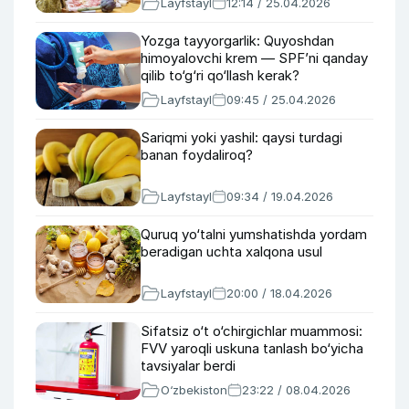
Layfstayl
12:14 / 25.04.2026
Yozga tayyorgarlik: Quyoshdan
himoyalovchi krem — SPF’ni qanday
qilib to‘g‘ri qo‘llash kerak?
Layfstayl
09:45 / 25.04.2026
Sariqmi yoki yashil: qaysi turdagi
banan foydaliroq?
Layfstayl
09:34 / 19.04.2026
Quruq yo‘talni yumshatishda yordam
beradigan uchta xalqona usul
Layfstayl
20:00 / 18.04.2026
Sifatsiz o‘t o‘chirgichlar muammosi:
FVV yaroqli uskuna tanlash bo‘yicha
tavsiyalar berdi
O‘zbekiston
23:22 / 08.04.2026