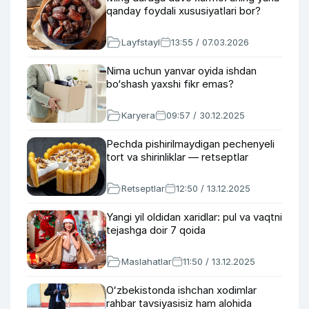
qanday foydali xususiyatlari bor?
Layfstayl
13:55 / 07.03.2026
Nima uchun yanvar oyida ishdan
bo‘shash yaxshi fikr emas?
Karyera
09:57 / 30.12.2025
Pechda pishirilmaydigan pechenyeli
tort va shirinliklar — retseptlar
Retseptlar
12:50 / 13.12.2025
Yangi yil oldidan xaridlar: pul va vaqtni
tejashga doir 7 qoida
Maslahatlar
11:50 / 13.12.2025
Oʻzbekistonda ishchan xodimlar
rahbar tavsiyasisiz ham alohida