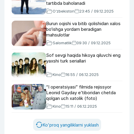
tartibda baholanadi
O‘zbekiston
23:45 / 09.12.2025
Burun oqishi va bitib qolishidan xalos
bo‘ishga yordam beradigan
mahsulotlar
Salomatlik
09:30 / 09.12.2025
Sof sevgi haqida hikoya qiluvchi eng
yaxshi turk seriallari
Kino
16:55 / 06.12.2025
“I operatsiyasi” filmida rejissyor
Leonid Gayday e’tiboridan chetda
qolgan uch xatolik (foto)
Kino
15:11 / 06.12.2025
Ko'proq yangiliklarni yuklash