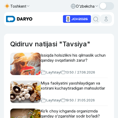
Toshkent
O‘zbekcha
Qidiruv natijasi "Tavsiya"
Issiqda holsizlikni his qilmaslik uchun
qanday ovqatlanish zarur?
Layfstayl
13:50 / 27.06.2026
Miya faoliyatini yaxshilaydigan va
xotirani kuchaytiradigan mahsulotlar
Layfstayl
19:50 / 31.05.2026
Ko‘k choy ichganda organizmda
qanday o‘zgarishlar sodir bo‘ladi?