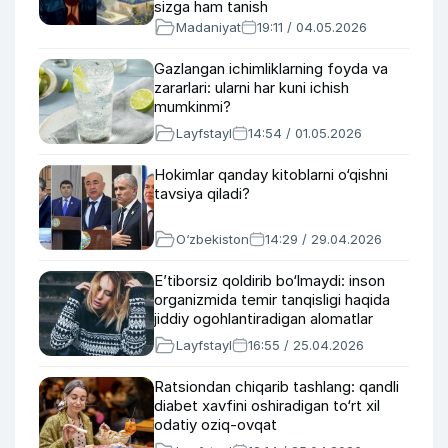
sizga ham tanish
Madaniyat
19:11 / 04.05.2026
Gazlangan ichimliklarning foyda va
zararlari: ularni har kuni ichish
mumkinmi?
Layfstayl
14:54 / 01.05.2026
Hokimlar qanday kitoblarni o‘qishni
tavsiya qiladi?
O‘zbekiston
14:29 / 29.04.2026
E’tiborsiz qoldirib bo‘lmaydi: inson
organizmida temir tanqisligi haqida
jiddiy ogohlantiradigan alomatlar
Layfstayl
16:55 / 25.04.2026
Ratsiondan chiqarib tashlang: qandli
diabet xavfini oshiradigan to‘rt xil
odatiy oziq-ovqat