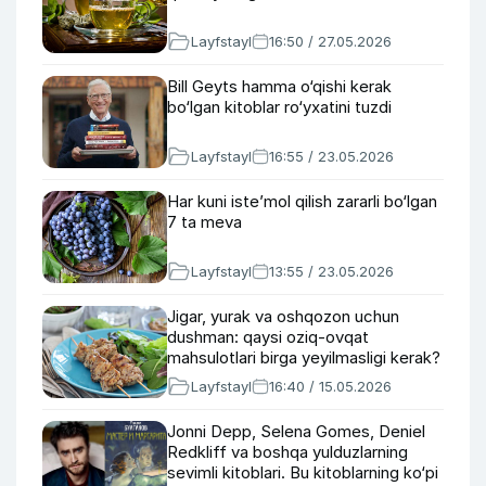
Layfstayl
16:50 / 27.05.2026
Bill Geyts hamma o‘qishi kerak
bo‘lgan kitoblar ro‘yxatini tuzdi
Layfstayl
16:55 / 23.05.2026
Har kuni iste’mol qilish zararli bo‘lgan
7 ta meva
Layfstayl
13:55 / 23.05.2026
Jigar, yurak va oshqozon uchun
dushman: qaysi oziq-ovqat
mahsulotlari birga yeyilmasligi kerak?
Layfstayl
16:40 / 15.05.2026
Jonni Depp, Selena Gomes, Deniel
Redkliff va boshqa yulduzlarning
sevimli kitoblari. Bu kitoblarning ko‘pi