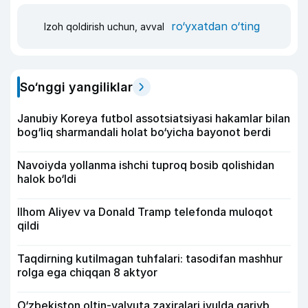
ro‘yxatdan o‘ting
Izoh qoldirish uchun, avval
So‘nggi yangiliklar
Janubiy Koreya futbol assotsiatsiyasi hakamlar bilan
bog‘liq sharmandali holat bo‘yicha bayonot berdi
Navoiyda yollanma ishchi tuproq bosib qolishidan
halok bo‘ldi
Ilhom Aliyev va Donald Tramp telefonda muloqot
qildi
Taqdirning kutilmagan tuhfalari: tasodifan mashhur
rolga ega chiqqan 8 aktyor
O‘zbekiston oltin-valyuta zaxiralari iyulda qariyb