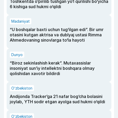
Toshkentda o‘pirilib tushgan yo‘l qurilishi bo‘yicha
6 kishiga sud hukmi o‘qildi
Madaniyat
“U boshqalar baxti uchun tug‘ilgan edi”. Bir umr
otasini kutgan aktrisa va dublyaj ustasi Rimma
Ahmedovaning sinovlarga to‘la hayoti
Dunyo
“Biroz sekinlashish kerak”. Mutaxassislar
insoniyat sun’iy intellektni boshqara olmay
qolishidan xavotir bildirdi
O‘zbekiston
Andijonda Tracker’ga 21 nafar bog‘cha bolasini
joylab, YTH sodir etgan ayolga sud hukmi o‘qildi
O‘zbekiston