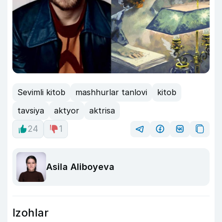
Sevimli kitob
mashhurlar tanlovi
kitob
tavsiya
aktyor
aktrisa
24
1
Asila Aliboyeva
Izohlar