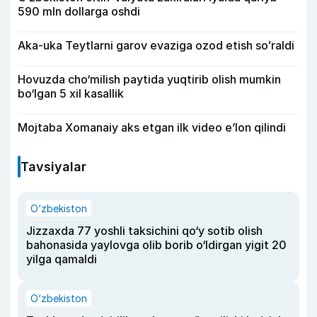
590 mln dollarga oshdi
Aka-uka Teytlarni garov evaziga ozod etish soʻraldi
Hovuzda cho‘milish paytida yuqtirib olish mumkin
bo‘lgan 5 xil kasallik
Mojtaba Xomanaiy aks etgan ilk video e’lon qilindi
Tavsiyalar
O‘zbekiston
Jizzaxda 77 yoshli taksichini qo‘y sotib olish
bahonasida yaylovga olib borib o‘ldirgan yigit 20
yilga qamaldi
O‘zbekiston