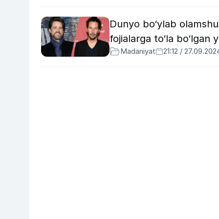
Dunyo bo‘ylab olamshum
fojialarga to‘la bo‘lgan 
Madaniyat
21:12 / 27.09.202