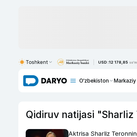
Toshkent
USD :
12 178,85
so'm
O‘zbekiston
Markaziy
Qidiruv natijasi "Sharliz
Aktrisa Sharliz Teronnin