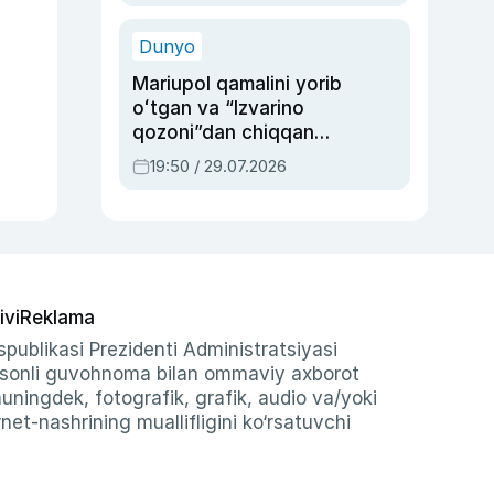
qolgan voqea
Dunyo
Mariupol qamalini yorib
oʻtgan va “Izvarino
qozoni”dan chiqqan
qahramon — Ukraina
19:50 / 29.07.2026
armiyasi bosh
qoʻmondoni Drapatiy
haqida
ivi
Reklama
publikasi Prezidenti Administratsiyasi
-sonli guvohnoma bilan ommaviy axborot
shuningdek, fotografik, grafik, audio va/yoki
et-nashrining muallifligini ko‘rsatuvchi