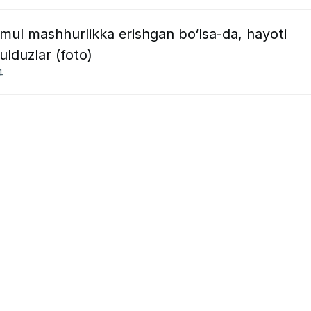
ul mashhurlikka erishgan bo‘lsa-da, hayoti
yulduzlar (foto)
4