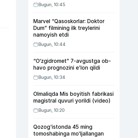
Bugun, 10:45
Marvel “Qasoskorlar: Doktor
Dum” filmining ilk treylerini
namoyish etdi
Bugun, 10:44
“O‘zgidromet” 7-avgustga ob-
havo prognozini e’lon qildi
Bugun, 10:34
Olmaliqda Mis boyitish fabrikasi
magistral quvuri yorildi (video)
Bugun, 10:20
Qozog‘istonda 45 ming
tomoshabinga mo‘ljallangan