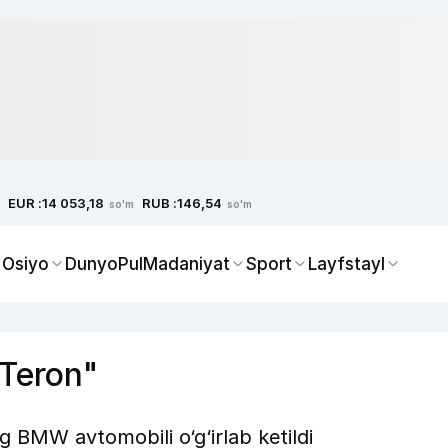
EUR :
RUB :
14 053,18
146,54
so'm
so'm
 Osiyo
Dunyo
Pul
Madaniyat
Sport
Layfstayl
 Teron"
g BMW avtomobili o‘g‘irlab ketildi