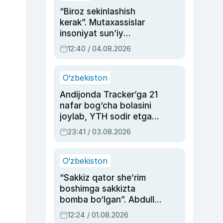
“Biroz sekinlashish
kerak”. Mutaxassislar
insoniyat sun’iy
intellektni boshqara
12:40 / 04.08.2026
olmay qolishidan xavotir
bildirdi
O‘zbekiston
Andijonda Tracker’ga 21
nafar bog‘cha bolasini
joylab, YTH sodir etgan
ayolga sud hukmi o‘qildi
23:41 / 03.08.2026
O‘zbekiston
“Sakkiz qator she’rim
boshimga sakkizta
bomba bo‘lgan”. Abdulla
Oripovni siyosiy
12:24 / 01.08.2026
ayblovlardan asrab