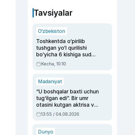
Tavsiyalar
O‘zbekiston
Toshkentda o‘pirilib
tushgan yo‘l qurilishi
bo‘yicha 6 kishiga sud
hukmi o‘qildi
Kecha, 10:10
Madaniyat
“U boshqalar baxti uchun
tug‘ilgan edi”. Bir umr
otasini kutgan aktrisa va
dublyaj ustasi Rimma
13:55 / 04.08.2026
Ahmedovaning
sinovlarga to‘la hayoti
Dunyo