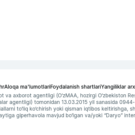
hr
Aloqa ma'lumotlari
Foydalanish shartlari
Yangiliklar arx
t va axborot agentligi (O‘zMAA, hozirgi O‘zbekiston Res
ar agentligi) tomonidan 13.03.2015 yil sanasida 0944
allarni to‘liq ko‘chirish yoki qisman iqtibos keltirishga, 
ytiga giperhavola mavjud bo‘lgan va/yoki “Daryo” intern