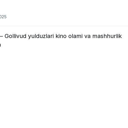
2025
— Gollivud yulduzlari kino olami va mashhurlik
a