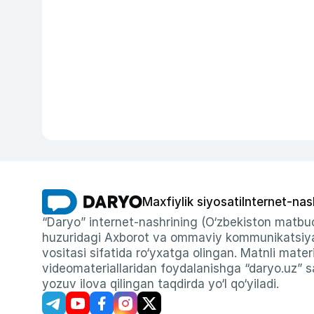
Maxfiylik siyosati
Internet-nas
“Daryo” internet-nashrining (O‘zbekiston matbuo
huzuridagi Axborot va ommaviy kommunikatsiyal
vositasi sifatida ro‘yxatga olingan. Matnli materi
videomateriallaridan foydalanishga “daryo.uz” sa
yozuv ilova qilingan taqdirda yo‘l qo‘yiladi.