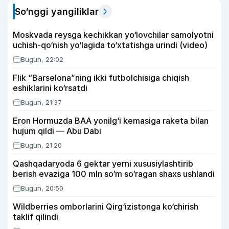
So‘nggi yangiliklar
Moskvada reysga kechikkan yo‘lovchilar samolyotni
uchish-qo‘nish yo‘lagida to‘xtatishga urindi (video)
Bugun, 22:02
Flik “Barselona”ning ikki futbolchisiga chiqish
eshiklarini ko‘rsatdi
Bugun, 21:37
Eron Hormuzda BAA yonilg‘i kemasiga raketa bilan
hujum qildi — Abu Dabi
Bugun, 21:20
Qashqadaryoda 6 gektar yerni xususiylashtirib
berish evaziga 100 mln so‘m so‘ragan shaxs ushlandi
Bugun, 20:50
Wildberries omborlarini Qirg‘izistonga ko‘chirish
taklif qilindi