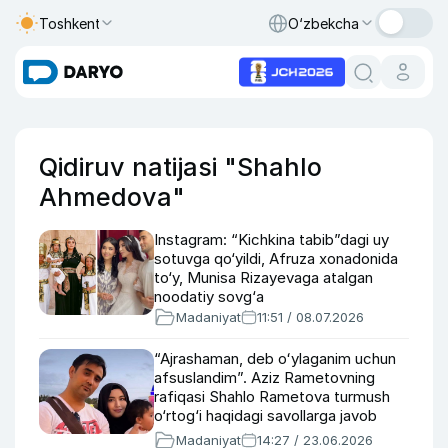
Toshkent
O‘zbekcha
Qidiruv natijasi "Shahlo
Ahmedova"
Instagram: “Kichkina tabib”dagi uy
sotuvga qo‘yildi, Afruza xonadonida
to‘y, Munisa Rizayevaga atalgan
noodatiy sovg‘a
Madaniyat
11:51 / 08.07.2026
“Ajrashaman, deb oʻylaganim uchun
afsuslandim”. Aziz Rametovning
rafiqasi Shahlo Rametova turmush
o‘rtog‘i haqidagi savollarga javob
berdi (video)
Madaniyat
14:27 / 23.06.2026