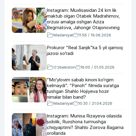
Instagram: Muxlisasidan 24 km lik
maktub olgan Otabek Madrahimov,
orzusi amalga oshgan Aziza
Begmatova, Jahongir Otajonovning
qiyofadoshi topildi
Madaniyat
11:56 / 19.06.2026
Prokuror “Real Sanjik”ka 5 yil qamoq
jazosi so‘radi
O‘zbekiston
16:00 / 01.05.2026
“Mo‘ylovim sabab kinoni ko‘rgim
kelmaydi”. “Panoh” filmida suratga
tushgan Shahlo Hojiyeva hozir
nimalar bilan band?
Madaniyat
10:30 / 21.04.2026
Instagram: Munisa Rizayeva oilasida
judolik, Ruxshona turmushga
chiqyaptimi? Shahlo Zoirova Bagama
orollarida