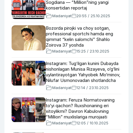
Sogdiana — “Million”ning yangi
konsertidan reportaj
Madaniyat
20:55 / 25.10.2025
Bozorda pirojki va choy sotgan,
professional sportchi hamda eng
qimmat “kelin salomchi” Shahlo
Zoirova 37 yoshda
Madaniyat
15:25 / 23.10.2025
Instagram: Tug‘ilgan kunini Dubayda
nishonlagan Munisa Rizayeva, o‘g‘lini
uylantirayotgan Yahyobek Mo‘minov,
Nilufar Usmonovadan shotlandcha
raqs
Madaniyat
12:14 / 23.10.2025
Instagram: Feruza Normatovaning
to‘yi qachon? Ruxshonaning eri
xitoylikmi? Davron Kabulovning
“Million” muxlislariga murojaati
Madaniyat
12:05 / 10.10.2025