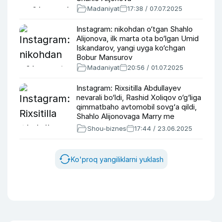
Madaniyat
17:38 / 07.07.2025
Instagram: nikohdan o‘tgan Shahlo
Alijonova, ilk marta ota bo‘lgan Umid
Iskandarov, yangi uyga ko‘chgan
Bobur Mansurov
Madaniyat
20:56 / 01.07.2025
Instagram: Rixsitilla Abdullayev
nevarali bo‘ldi, Rashid Xoliqov o‘g‘liga
qimmatbaho avtomobil sovg‘a qildi,
Shahlo Alijonovaga Marry me
tashkillashtirishdi
Shou-biznes
17:44 / 23.06.2025
Ko'proq yangiliklarni yuklash