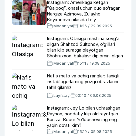
Instagram: Amerikaga ketgan
“Qalpoq”, onasi uchun duo so‘ragan
Nargiza Azimova, Zulayho
Boyxonova oilasida to‘y
Madaniyat
11:26 / 22.09.2025
Instagram: Otasiga mashina sovg‘a
qilgan Shahzod Sultonov, o‘g‘illari
bilan klip suratga olayotgan
Shohruxxon, bakalavr diplomini olgan
Shahlo Zoirova
Madaniyat
15:11 / 19.08.2025
Nafis mato va ochiq ranglar: taniqli
instablogerlarning yozgi obrazlarini
tahlil qilamiz
Layfstayl
00:40 / 06.08.2025
Instagram: Jey Lo bilan uchrashgan
Rayhon, noodatiy klip oldirayotgan
Kaniza, Bobur Yo‘ldoshevning eng
yaqin do‘sti kim?
Madaniyat
15:19 / 05.08.2025