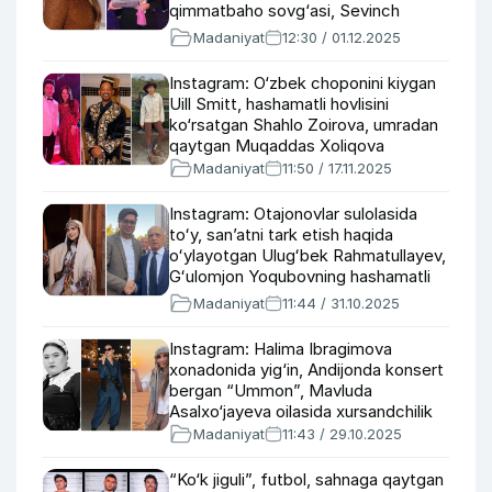
qimmatbaho sovg‘asi, Sevinch
Mo‘minova turmushga chiqyaptimi?
Madaniyat
12:30 / 01.12.2025
Instagram: O‘zbek choponini kiygan
Uill Smitt, hashamatli hovlisini
ko‘rsatgan Shahlo Zoirova, umradan
qaytgan Muqaddas Xoliqova
Madaniyat
11:50 / 17.11.2025
Instagram: Otajonovlar sulolasida
toʻy, san’atni tark etish haqida
oʻylayotgan Ulugʻbek Rahmatullayev,
Gʻulomjon Yoqubovning hashamatli
uyiga sayohat
Madaniyat
11:44 / 31.10.2025
Instagram: Halima Ibragimova
xonadonida yig‘in, Andijonda konsert
bergan “Ummon”, Mavluda
Asalxo‘jayeva oilasida xursandchilik
Madaniyat
11:43 / 29.10.2025
“Ko‘k jiguli”, futbol, sahnaga qaytgan