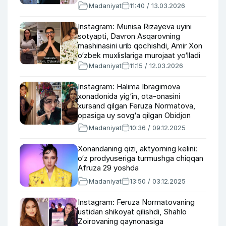
Madaniyat
11:40 / 13.03.2026
Instagram: Munisa Rizayeva uyini
sotyapti, Davron Asqarovning
mashinasini urib qochishdi, Amir Xon
o‘zbek muxlislariga murojaat yo‘lladi
Madaniyat
11:15 / 12.03.2026
Instagram: Halima Ibragimova
xonadonida yig‘in, ota-onasini
xursand qilgan Feruza Normatova,
opasiga uy sovg‘a qilgan Obidjon
Nasriddinov
Madaniyat
10:36 / 09.12.2025
Xonandaning qizi, aktyorning kelini:
o‘z prodyuseriga turmushga chiqqan
Afruza 29 yoshda
Madaniyat
13:50 / 03.12.2025
Instagram: Feruza Normatovaning
ustidan shikoyat qilishdi, Shahlo
Zoirovaning qaynonasiga