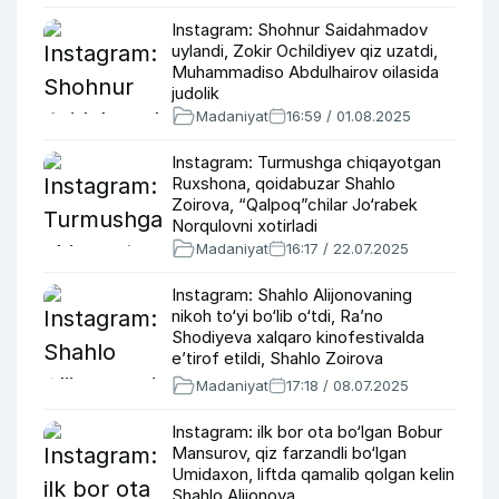
Instagram: Shohnur Saidahmadov
uylandi, Zokir Ochildiyev qiz uzatdi,
Muhammadiso Abdulhairov oilasida
judolik
Madaniyat
16:59 / 01.08.2025
Instagram: Turmushga chiqayotgan
Ruxshona, qoidabuzar Shahlo
Zoirova, “Qalpoq”chilar Jo‘rabek
Norqulovni xotirladi
Madaniyat
16:17 / 22.07.2025
Instagram: Shahlo Alijonovaning
nikoh to‘yi bo‘lib o‘tdi, Ra’no
Shodiyeva xalqaro kinofestivalda
e’tirof etildi, Shahlo Zoirova
mashinasini urib oldi
Madaniyat
17:18 / 08.07.2025
Instagram: ilk bor ota bo‘lgan Bobur
Mansurov, qiz farzandli bo‘lgan
Umidaxon, liftda qamalib qolgan kelin
Shahlo Alijonova