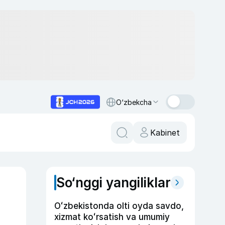
O‘zbekcha
Kabinet
So‘nggi yangiliklar
Oʻzbekistonda olti oyda savdo,
xizmat koʻrsatish va umumiy