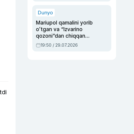
qolgan voqea
Dunyo
Mariupol qamalini yorib
oʻtgan va “Izvarino
qozoni”dan chiqqan
qahramon — Ukraina
19:50 / 29.07.2026
armiyasi bosh
qoʻmondoni Drapatiy
haqida
tdi