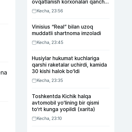
ovqatlanish korxonalari qancha
soliq toʻlagani ochiqlandi
Kecha, 23:56
Vinisius “Real” bilan uzoq
muddatli shartnoma imzoladi
Kecha, 23:45
Husiylar hukumat kuchlariga
qarshi raketalar uchirdi, kamida
30 kishi halok bo‘ldi
ena
Kecha, 23:35
Toshkentda Kichik halqa
avtomobil yo‘lining bir qismi
to‘rt kunga yopildi (xarita)
Kecha, 23:10