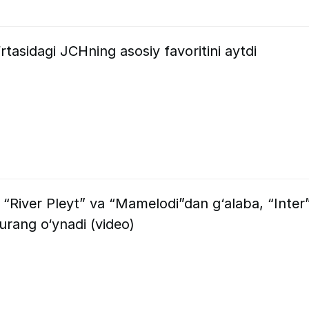
tasidagi JCHning asosiy favoritini aytdi
. “River Pleyt” va “Mamelodi”dan g‘alaba, “Inter
urang o‘ynadi (video)