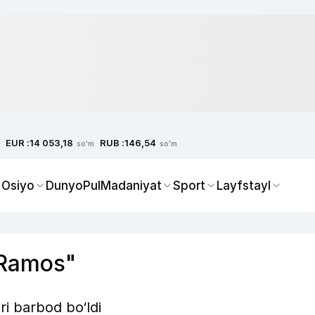
EUR :
RUB :
14 053,18
146,54
so'm
so'm
 Osiyo
Dunyo
Pul
Madaniyat
Sport
Layfstayl
o Ramos"
ri barbod bo‘ldi