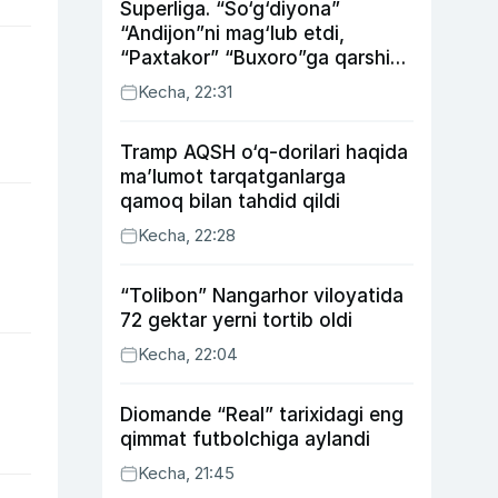
Superliga. “So‘g‘diyona”
“Andijon”ni mag‘lub etdi,
“Paxtakor” “Buxoro”ga qarshi
bahsda g‘alabani qo‘ldan
Kecha, 22:31
chiqardi
Tramp AQSH o‘q-dorilari haqida
ma’lumot tarqatganlarga
qamoq bilan tahdid qildi
Kecha, 22:28
“Tolibon” Nangarhor viloyatida
72 gektar yerni tortib oldi
Kecha, 22:04
Diomande “Real” tarixidagi eng
qimmat futbolchiga aylandi
Kecha, 21:45