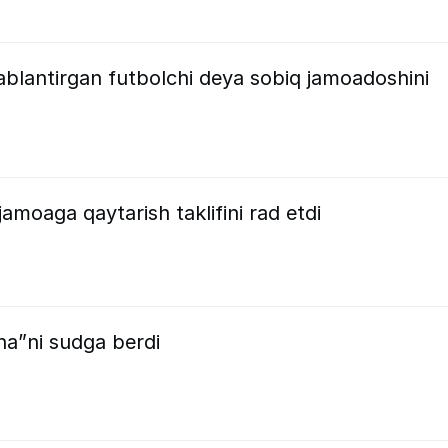
ablantirgan futbolchi deya sobiq jamoadoshini
amoaga qaytarish taklifini rad etdi
na”ni sudga berdi