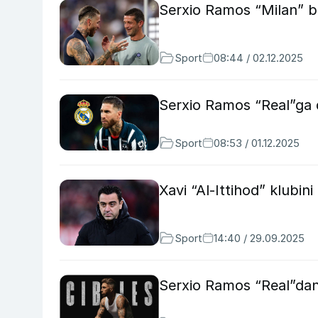
Serxio Ramos “Milan” b
Sport
08:44 / 02.12.2025
Serxio Ramos “Real”ga 
Sport
08:53 / 01.12.2025
Xavi “Al-Ittihod” klubi
Sport
14:40 / 29.09.2025
Serxio Ramos “Real”dan 