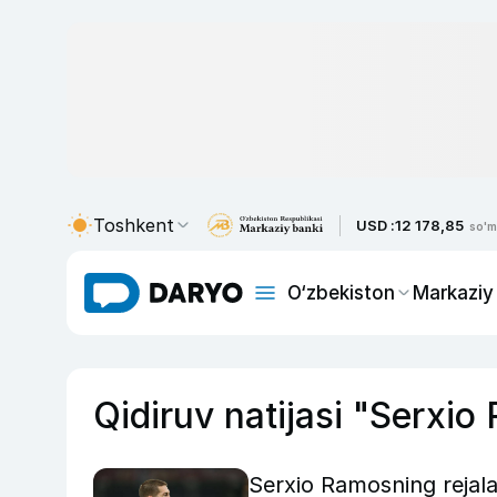
Toshkent
USD :
12 178,85
so'm
O‘zbekiston
Markaziy
Qidiruv natijasi "Serxi
Serxio Ramosning rejala