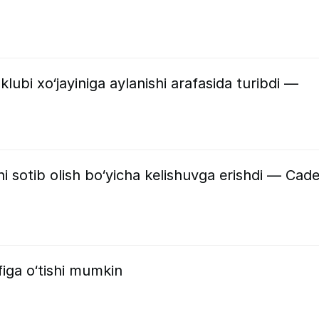
lubi xo‘jayiniga aylanishi arafasida turibdi —
i sotib olish bo‘yicha kelishuvga erishdi — Cad
figa o‘tishi mumkin