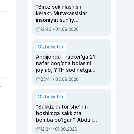
“Biroz sekinlashish
kerak”. Mutaxassislar
insoniyat sun’iy
intellektni boshqara
12:40 / 04.08.2026
olmay qolishidan xavotir
bildirdi
O‘zbekiston
Andijonda Tracker’ga 21
nafar bog‘cha bolasini
joylab, YTH sodir etgan
ayolga sud hukmi o‘qildi
23:41 / 03.08.2026
”
O‘zbekiston
“Sakkiz qator she’rim
boshimga sakkizta
bomba bo‘lgan”. Abdulla
Oripovni siyosiy
12:24 / 01.08.2026
ayblovlardan asrab