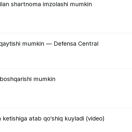
ilan shartnoma imzolashi mumkin
qaytishi mumkin — Defensa Central
ni boshqarishi mumkin
ketishiga atab qo‘shiq kuyladi (video)