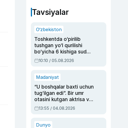
Tavsiyalar
O‘zbekiston
Toshkentda o‘pirilib
tushgan yo‘l qurilishi
bo‘yicha 6 kishiga sud
hukmi o‘qildi
10:10 / 05.08.2026
Madaniyat
“U boshqalar baxti uchun
tug‘ilgan edi”. Bir umr
otasini kutgan aktrisa va
dublyaj ustasi Rimma
13:55 / 04.08.2026
Ahmedovaning
sinovlarga to‘la hayoti
Dunyo