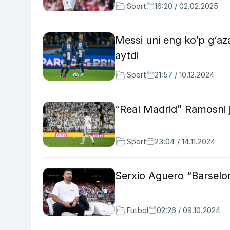
Sport
16:20 / 02.02.2025
Messi uni eng ko‘p g‘az
aytdi
Sport
21:57 / 10.12.2024
“Real Madrid” Ramosni j
Sport
23:04 / 14.11.2024
Serxio Aguero “Barselo
Futbol
02:26 / 09.10.2024