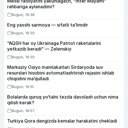
Messi faoliyatini yakunlagach, “Inter Mayami”
rahbariga aylanadimi?
Bugun, 19:38
Eng yaxshi sarmoya — sifatli ta’limdir
Bugun, 19:30
“AQSH har oy Ukrainaga Patriot raketalarini
yetkazib beradi” — Zelenskiy
Bugun, 19:30
Markaziy Osiyo mamlakatlari Sirdaryoda suv
resurslari hisobini avtomatlashtirish rejasini ishlab
chiqishni ma’qulladi
Bugun, 19:10
Bolalarda quruq yo‘talni tezda davolash uchun nima
qilish kerak?
Bugun, 18:57
Turkiya Qora dengizda kemalar harakatini chekladi