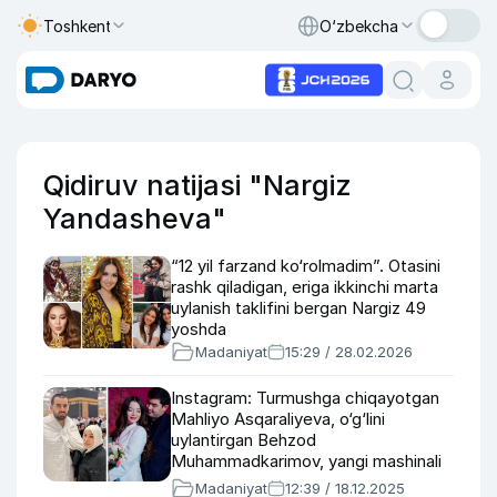
Toshkent
O‘zbekcha
Qidiruv natijasi "Nargiz
Yandasheva"
“12 yil farzand ko‘rolmadim”. Otasini
rashk qiladigan, eriga ikkinchi marta
uylanish taklifini bergan Nargiz 49
yoshda
Madaniyat
15:29 / 28.02.2026
Instagram: Turmushga chiqayotgan
Mahliyo Asqaraliyeva, o‘g‘lini
uylantirgan Behzod
Muhammadkarimov, yangi mashinali
bo‘lgan Nargiz
Madaniyat
12:39 / 18.12.2025