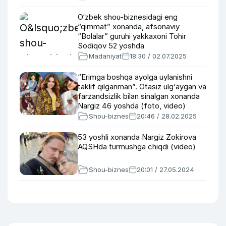
O‘zbek shou-biznesidagi eng
“qimmat” xonanda, afsonaviy
“Bolalar” guruhi yakkaxoni Tohir
Sodiqov 52 yoshda
Madaniyat
18:30 / 02.07.2025
“Erimga boshqa ayolga uylanishni
taklif qilganman”. Otasiz ulg‘aygan va
farzandsizlik bilan sinalgan xonanda
Nargiz 46 yoshda (foto, video)
Shou-biznes
20:46 / 28.02.2025
53 yoshli xonanda Nargiz Zokirova
AQSHda turmushga chiqdi (video)
Shou-biznes
20:01 / 27.05.2024