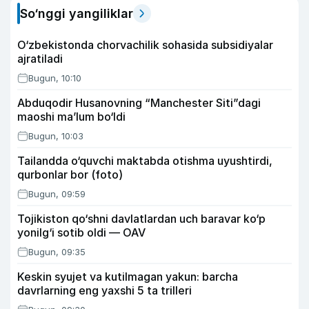
So‘nggi yangiliklar
O‘zbekistonda chorvachilik sohasida subsidiyalar
ajratiladi
Bugun, 10:10
Abduqodir Husanovning “Manchester Siti”dagi
maoshi ma’lum bo‘ldi
Bugun, 10:03
Tailandda o‘quvchi maktabda otishma uyushtirdi,
qurbonlar bor (foto)
Bugun, 09:59
Tojikiston qo‘shni davlatlardan uch baravar ko‘p
yonilg‘i sotib oldi — OAV
Bugun, 09:35
Keskin syujet va kutilmagan yakun: barcha
davrlarning eng yaxshi 5 ta trilleri