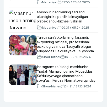
haqida
Madaniyat
03:55 / 20.04.2025
Mashhur insonlarning farzandi
ekanligini ko‘pchilik bilmaydigan
o‘zbek shou-biznesi vakillari
Madaniyat
00:31 / 05.04.2025
Taniqli san’atkorlarning farzandi,
aktyorning rafiqasi, professional
psixolog va muvaffaqiyatli bloger
Muqaddas Sa’dullayeva 34 yoshda
(foto, video)
Shou-biznes
16:30 / 10.12.2024
Instagram: ta’tildagi mashhurlar,
Yigitali Mamajonovning Muqaddas
Sa’dullayevaga qimmatbaho
sovg‘asi, Feruza Normatova qanday
yigitga turmushga chiqadi?
Shou-biznes
04:21 / 27.10.2024