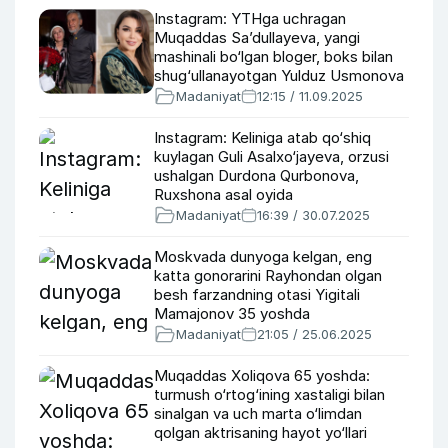
Instagram: YTHga uchragan
Muqaddas Sa’dullayeva, yangi
mashinali bo‘lgan bloger, boks bilan
shug‘ullanayotgan Yulduz Usmonova
Madaniyat
12:15 / 11.09.2025
Instagram: Keliniga atab qo‘shiq
kuylagan Guli Asalxo‘jayeva, orzusi
ushalgan Durdona Qurbonova,
Ruxshona asal oyida
Madaniyat
16:39 / 30.07.2025
Moskvada dunyoga kelgan, eng
katta gonorarini Rayhondan olgan
besh farzandning otasi Yigitali
Mamajonov 35 yoshda
Madaniyat
21:05 / 25.06.2025
Muqaddas Xoliqova 65 yoshda:
turmush o‘rtog‘ining xastaligi bilan
sinalgan va uch marta o‘limdan
qolgan aktrisaning hayot yo‘llari