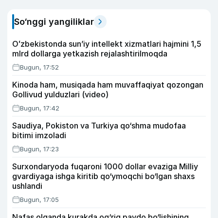
So‘nggi yangiliklar
Oʻzbekistonda sunʼiy intellekt xizmatlari hajmini 1,5
mlrd dollarga yetkazish rejalashtirilmoqda
Bugun, 17:52
Kinoda ham, musiqada ham muvaffaqiyat qozongan
Gollivud yulduzlari (video)
Bugun, 17:42
Saudiya, Pokiston va Turkiya qo‘shma mudofaa
bitimi imzoladi
Bugun, 17:23
Surxondaryoda fuqaroni 1000 dollar evaziga Milliy
gvardiyaga ishga kiritib qo‘ymoqchi bo‘lgan shaxs
ushlandi
Bugun, 17:05
Nafas olganda kurakda og‘riq paydo bo‘lishining