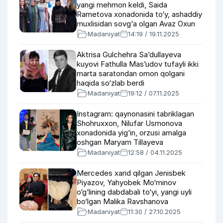
yangi mehmon keldi, Saida
Rametova xonadonida to‘y, ashaddiy
muxlisidan sovg‘a olgan Avaz Oxun
Madaniyat
14:19 / 19.11.2025
Aktrisa Gulchehra Sa’dullayeva
kuyovi Fathulla Mas’udov tufayli ikki
marta saratondan omon qolgani
haqida so‘zlab berdi
Madaniyat
19:12 / 07.11.2025
Instagram: qaynonasini tabriklagan
Shohruxxon, Nilufar Usmonova
xonadonida yig‘in, orzusi amalga
oshgan Maryam Tillayeva
Madaniyat
12:58 / 04.11.2025
Mercedes xarid qilgan Jenisbek
Piyazov, Yahyobek Mo‘minov
o‘g‘lining dabdabali to‘yi, yangi uyli
bo‘lgan Malika Ravshanova
Madaniyat
11:30 / 27.10.2025