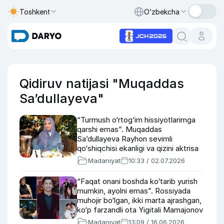
Toshkent
O‘zbekcha
Qidiruv natijasi "Muqaddas
Sa’dullayeva"
“Turmush o‘rtog‘im hissiyotlarimga
qarshi emas”. Muqaddas
Sa’dullayeva Rayhon sevimli
qo‘shiqchisi ekanligi va qizini aktrisa
qilish orzusi haqida
Madaniyat
10:33 / 02.07.2026
“Faqat onani boshda ko‘tarib yurish
mumkin, ayolni emas”. Rossiyada
muhojir bo‘lgan, ikki marta ajrashgan,
ko‘p farzandli ota Yigitali Mamajonov
36 yoshda (foto, video)
Madaniyat
13:09 / 16.06.2026