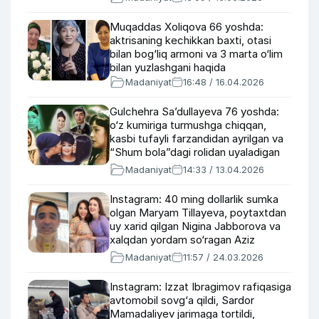
Muqaddas Xoliqova 66 yoshda:
aktrisaning kechikkan baxti, otasi
bilan bog‘liq armoni va 3 marta o‘lim
bilan yuzlashgani haqida
Madaniyat
16:48 / 16.04.2026
Gulchehra Sa’dullayeva 76 yoshda:
o‘z kumiriga turmushga chiqqan,
kasbi tufayli farzandidan ayrilgan va
“Shum bola”dagi rolidan uyaladigan
aktrisa haqida
Madaniyat
14:33 / 13.04.2026
Instagram: 40 ming dollarlik sumka
olgan Maryam Tillayeva, poytaxtdan
uy xarid qilgan Nigina Jabborova va
xalqdan yordam so‘ragan Aziz
Rametov
Madaniyat
11:57 / 24.03.2026
Instagram: Izzat Ibragimov rafiqasiga
avtomobil sovg‘a qildi, Sardor
Mamadaliyev jarimaga tortildi,