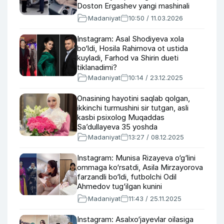
Doston Ergashev yangi mashinali
bo‘ldi
Madaniyat
10:50 / 11.03.2026
Instagram: Asal Shodiyeva xola
bo‘ldi, Hosila Rahimova ot ustida
kuyladi, Farhod va Shirin dueti
tiklanadimi?
Madaniyat
10:14 / 23.12.2025
Onasining hayotini saqlab qolgan,
ikkinchi turmushini sir tutgan, asli
kasbi psixolog Muqaddas
Sa’dullayeva 35 yoshda
Madaniyat
13:27 / 08.12.2025
Instagram: Munisa Rizayeva o‘g‘lini
ommaga ko‘rsatdi, Asila Mirzayorova
farzandli bo‘ldi, futbolchi Odil
Ahmedov tug‘ilgan kunini
nishonlamoqda
Madaniyat
11:43 / 25.11.2025
Instagram: Asalxo‘jayevlar oilasiga