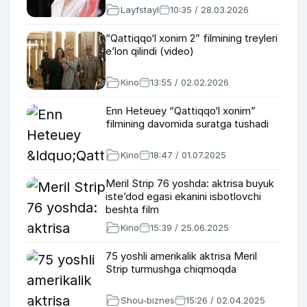
Layfstayl
10:35 / 28.03.2026
“Qattiqqo‘l xonim 2” filmining treyleri
e’lon qilindi (video)
Kino
13:55 / 02.02.2026
Enn Heteuey “Qattiqqo‘l xonim”
filmining davomida suratga tushadi
Kino
18:47 / 01.07.2025
Meril Strip 76 yoshda: aktrisa buyuk
iste’dod egasi ekanini isbotlovchi
beshta film
Kino
15:39 / 25.06.2025
75 yoshli amerikalik aktrisa Meril
Strip turmushga chiqmoqda
Shou-biznes
15:26 / 02.04.2025