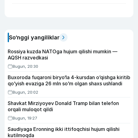
So‘nggi yangiliklar
Rossiya kuzda NATOga hujum qilishi mumkin —
AQSH razvedkasi
Bugun, 20:30
Buxoroda fuqaroni biryo‘la 4-kursdan o’qishga kiritib
qo’yish evaziga 26 mln so’m olgan shaxs ushlandi
Bugun, 20:02
Shavkat Mirziyoyev Donald Tramp bilan telefon
orqali muloqot qildi
Bugun, 19:27
Saudiyaga Eronning ikki ittifoqchisi hujum qilishi
kutilmoqda