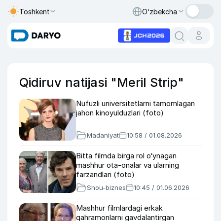
Toshkent
O‘zbekcha
Qidiruv natijasi "Meril Strip"
Nufuzli universitetlarni tamomlagan
jahon kinoyulduzlari (foto)
Madaniyat
10:58 / 01.08.2026
Bitta filmda birga rol o‘ynagan
mashhur ota-onalar va ularning
farzandlari (foto)
Shou-biznes
10:45 / 01.06.2026
Mashhur filmlardagi erkak
qahramonlarni gavdalantirgan