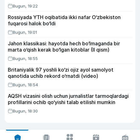
Bugun, 19:22
Rossiyada YTH oqibatida ikki nafar O‘zbekiston
fuqarosi halok bo‘ldi
Bugun, 19:01
Jahon klassikasi: hayotda hech bo‘lmaganda bir
marta o‘qish kerak bo‘lgan kitoblar (II qism)
Bugun, 18:55
Britaniyalik 97 yoshli ko‘zi ojiz ayol samolyot
qanotida uchib rekord o‘rnatdi (video)
Bugun, 18:54
AQSH vizasini olish uchun jurnalistlar tarmoqlardagi
profillarini ochib qo‘yishi talab etilishi mumkin
Bugun, 18:30