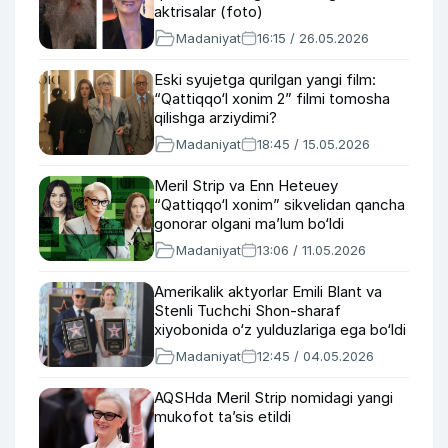
aktrisalar (foto)
Madaniyat
16:15 / 26.05.2026
Eski syujetga qurilgan yangi film:
“Qattiqqo‘l xonim 2” filmi tomosha
qilishga arziydimi?
Madaniyat
18:45 / 15.05.2026
Meril Strip va Enn Heteuey
“Qattiqqo‘l xonim” sikvelidan qancha
gonorar olgani ma’lum bo‘ldi
Madaniyat
13:06 / 11.05.2026
Amerikalik aktyorlar Emili Blant va
Stenli Tuchchi Shon-sharaf
xiyobonida o‘z yulduzlariga ega bo‘ldi
Madaniyat
12:45 / 04.05.2026
AQSHda Meril Strip nomidagi yangi
mukofot ta’sis etildi