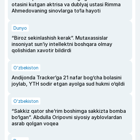
otasini kutgan aktrisa va dublyaj ustasi Rimma
Ahmedovaning sinovlarga to‘la hayoti
Dunyo
“Biroz sekinlashish kerak”. Mutaxassislar
insoniyat sun’iy intellektni boshqara olmay
qolishidan xavotir bildirdi
O‘zbekiston
Andijonda Tracker’ga 21 nafar bog‘cha bolasini
joylab, YTH sodir etgan ayolga sud hukmi o‘qildi
O‘zbekiston
“Sakkiz qator she’rim boshimga sakkizta bomba
bo‘lgan”. Abdulla Oripovni siyosiy ayblovlardan
asrab qolgan voqea