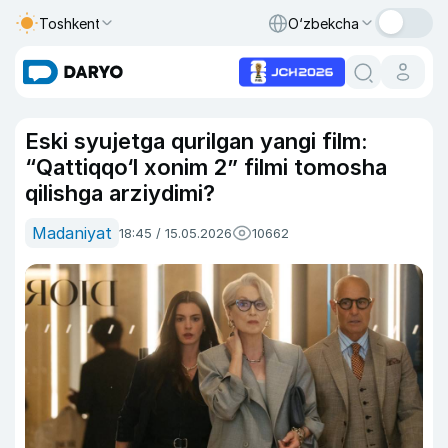
Toshkent
O‘zbekcha
Eski syujetga qurilgan yangi film:
“Qattiqqo‘l xonim 2” filmi tomosha
qilishga arziydimi?
Madaniyat
18:45 / 15.05.2026
10662