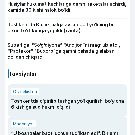
Husiylar hukumat kuchlariga qarshi raketalar uchirdi,
kamida 30 kishi halok bo‘ldi
Toshkentda Kichik halqa avtomobil yo‘lining bir
qismi to‘rt kunga yopildi (xarita)
Superliga. “So‘g‘diyona” “Andijon”ni mag‘lub etdi,
“Paxtakor” “Buxoro”ga qarshi bahsda g‘alabani
qo‘ldan chiqardi
Tavsiyalar
O‘zbekiston
Toshkentda o‘pirilib tushgan yo‘l qurilishi bo‘yicha
6 kishiga sud hukmi o‘qildi
Madaniyat
“U boshqalar baxti uchun tug‘ilgan edi”. Bir umr