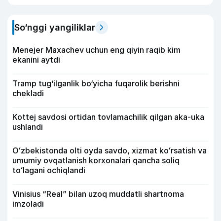
So‘nggi yangiliklar
Menejer Maxachev uchun eng qiyin raqib kim
ekanini aytdi
Tramp tug‘ilganlik bo‘yicha fuqarolik berishni
chekladi
Kottej savdosi ortidan tovlamachilik qilgan aka-uka
ushlandi
Oʻzbekistonda olti oyda savdo, xizmat koʻrsatish va
umumiy ovqatlanish korxonalari qancha soliq
toʻlagani ochiqlandi
Vinisius “Real” bilan uzoq muddatli shartnoma
imzoladi