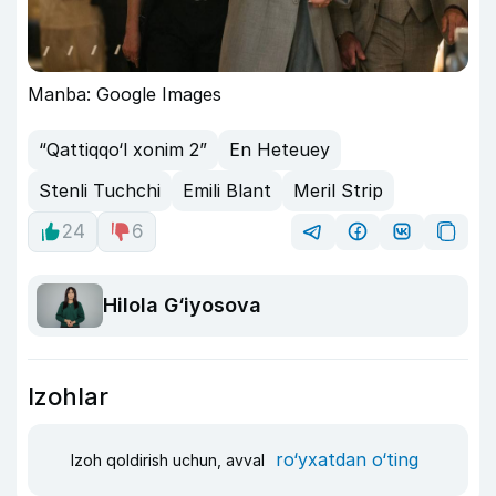
Manba: Google Images
“Qattiqqo‘l xonim 2”
En Heteuey
Stenli Tuchchi
Emili Blant
Meril Strip
24
6
Hilola G‘iyosova
Izohlar
ro‘yxatdan o‘ting
Izoh qoldirish uchun, avval