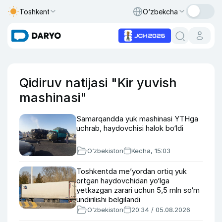
Toshkent
O‘zbekcha
Qidiruv natijasi "Kir yuvish
mashinasi"
Samarqandda yuk mashinasi YTHga
uchrab, haydovchisi halok bo‘ldi
O‘zbekiston
Kecha, 15:03
Toshkentda me’yordan ortiq yuk
ortgan haydovchidan yo‘lga
yetkazgan zarari uchun 5,5 mln so‘m
undirilishi belgilandi
O‘zbekiston
20:34 / 05.08.2026