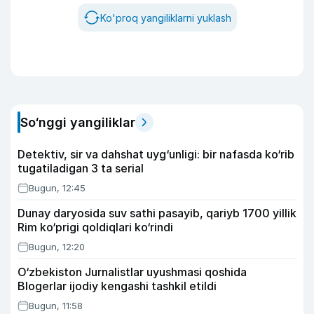
Ko'proq yangiliklarni yuklash
So‘nggi yangiliklar
Detektiv, sir va dahshat uyg‘unligi: bir nafasda ko‘rib
tugatiladigan 3 ta serial
Bugun, 12:45
Dunay daryosida suv sathi pasayib, qariyb 1700 yillik
Rim ko‘prigi qoldiqlari ko‘rindi
Bugun, 12:20
O‘zbekiston Jurnalistlar uyushmasi qoshida
Blogerlar ijodiy kengashi tashkil etildi
Bugun, 11:58