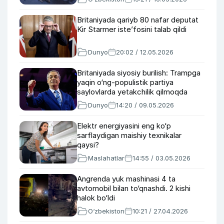
Britaniyada qariyb 80 nafar deputat
Kir Starmer iste’fosini talab qildi
Dunyo
20:02 / 12.05.2026
Britaniyada siyosiy burilish: Trampga
yaqin o‘ng-populistik partiya
saylovlarda yetakchilik qilmoqda
Dunyo
14:20 / 09.05.2026
Elektr energiyasini eng ko‘p
sarflaydigan maishiy texnikalar
qaysi?
Maslahatlar
14:55 / 03.05.2026
Angrenda yuk mashinasi 4 ta
avtomobil bilan to‘qnashdi. 2 kishi
halok bo‘ldi
O‘zbekiston
10:21 / 27.04.2026