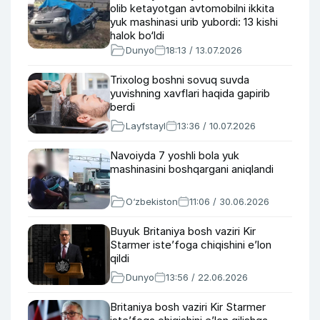
olib ketayotgan avtomobilni ikkita
yuk mashinasi urib yubordi: 13 kishi
halok bo‘ldi
Dunyo
18:13 / 13.07.2026
Trixolog boshni sovuq suvda
yuvishning xavflari haqida gapirib
berdi
Layfstayl
13:36 / 10.07.2026
Navoiyda 7 yoshli bola yuk
mashinasini boshqargani aniqlandi
O‘zbekiston
11:06 / 30.06.2026
Buyuk Britaniya bosh vaziri Kir
Starmer iste’foga chiqishini e’lon
qildi
Dunyo
13:56 / 22.06.2026
Britaniya bosh vaziri Kir Starmer