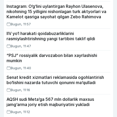
Instagram: O‘g‘lini uylantirgan Rayhon Ulasenova,
nikohining 15 yilligini nishonlagan turk aktyorlari va
Kamelot qasriga sayohat qilgan Zebo Rahimova
Bugun, 11:57
IIV yo‘l harakati qoidabuzarliklarini
rasmiylashtirishning yangi tartibini taklif qildi
Bugun, 11:47
“PSJ” rossiyalik darvozabon bilan xayrlashishi
mumkin
Bugun, 11:40
Senat kredit xizmatlari reklamasida ogohlantirish
bo‘lishini nazarda tutuvchi qonunni ma’qulladi
Bugun, 11:16
AQSH sudi Meta’ga 567 mln dollarlik maxsus
jamg‘arma joriy etish majburiyatini yukladi
Bugun, 11:12