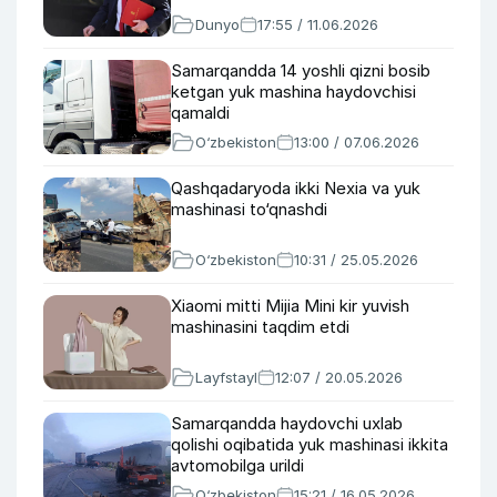
Dunyo
17:55 / 11.06.2026
Samarqandda 14 yoshli qizni bosib
ketgan yuk mashina haydovchisi
qamaldi
O‘zbekiston
13:00 / 07.06.2026
Qashqadaryoda ikki Nexia va yuk
mashinasi to‘qnashdi
O‘zbekiston
10:31 / 25.05.2026
Xiaomi mitti Mijia Mini kir yuvish
mashinasini taqdim etdi
Layfstayl
12:07 / 20.05.2026
Samarqandda haydovchi uxlab
qolishi oqibatida yuk mashinasi ikkita
avtomobilga urildi
O‘zbekiston
15:21 / 16.05.2026