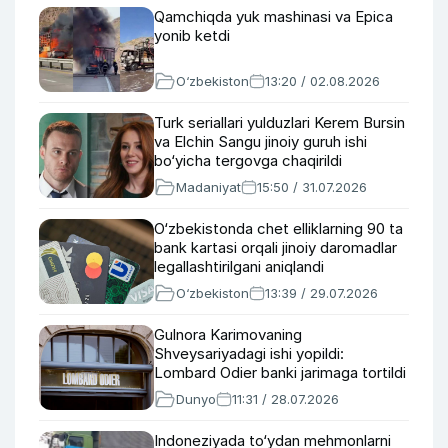
Qamchiqda yuk mashinasi va Epica
yonib ketdi
O‘zbekiston
13:20 / 02.08.2026
Turk seriallari yulduzlari Kerem Bursin
va Elchin Sangu jinoiy guruh ishi
bo‘yicha tergovga chaqirildi
Madaniyat
15:50 / 31.07.2026
O‘zbekistonda chet elliklarning 90 ta
bank kartasi orqali jinoiy daromadlar
legallashtirilgani aniqlandi
O‘zbekiston
13:39 / 29.07.2026
Gulnora Karimovaning
Shveysariyadagi ishi yopildi:
Lombard Odier banki jarimaga tortildi
Dunyo
11:31 / 28.07.2026
Indoneziyada to‘ydan mehmonlarni