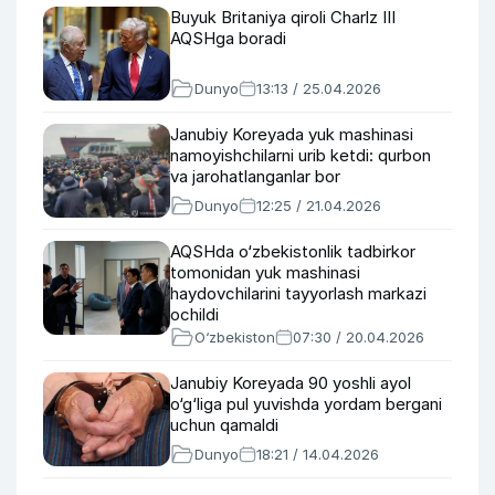
Buyuk Britaniya qiroli Charlz III
AQSHga boradi
Dunyo
13:13 / 25.04.2026
Janubiy Koreyada yuk mashinasi
namoyishchilarni urib ketdi: qurbon
va jarohatlanganlar bor
Dunyo
12:25 / 21.04.2026
AQSHda o‘zbekistonlik tadbirkor
tomonidan yuk mashinasi
haydovchilarini tayyorlash markazi
ochildi
O‘zbekiston
07:30 / 20.04.2026
Janubiy Koreyada 90 yoshli ayol
o‘g‘liga pul yuvishda yordam bergani
uchun qamaldi
Dunyo
18:21 / 14.04.2026