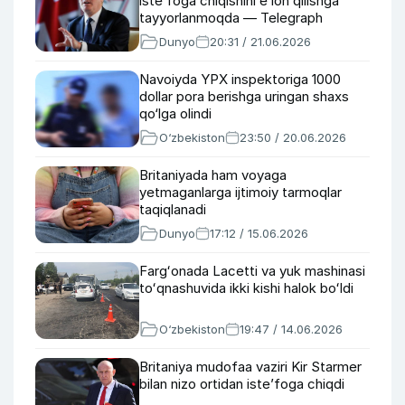
iste’foga chiqishini e’lon qilishga
tayyorlanmoqda — Telegraph
Dunyo
20:31 / 21.06.2026
Navoiyda YPX inspektoriga 1000
dollar pora berishga uringan shaxs
qo‘lga olindi
O‘zbekiston
23:50 / 20.06.2026
Britaniyada ham voyaga
yetmaganlarga ijtimoiy tarmoqlar
taqiqlanadi
Dunyo
17:12 / 15.06.2026
Fargʻonada Lacetti va yuk mashinasi
toʻqnashuvida ikki kishi halok boʻldi
O‘zbekiston
19:47 / 14.06.2026
Britaniya mudofaa vaziri Kir Starmer
bilan nizo ortidan iste’foga chiqdi