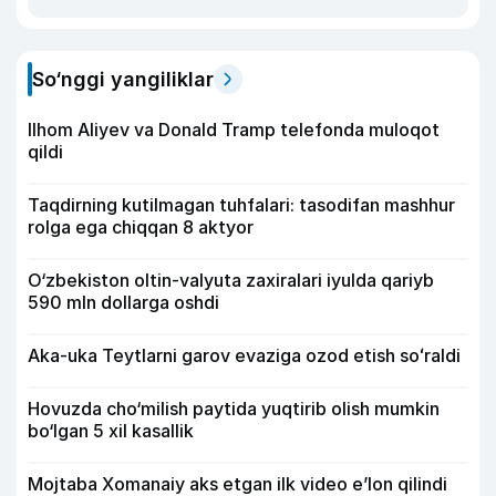
So‘nggi yangiliklar
Ilhom Aliyev va Donald Tramp telefonda muloqot
qildi
Taqdirning kutilmagan tuhfalari: tasodifan mashhur
rolga ega chiqqan 8 aktyor
O‘zbekiston oltin-valyuta zaxiralari iyulda qariyb
590 mln dollarga oshdi
Aka-uka Teytlarni garov evaziga ozod etish soʻraldi
Hovuzda cho‘milish paytida yuqtirib olish mumkin
bo‘lgan 5 xil kasallik
Mojtaba Xomanaiy aks etgan ilk video e’lon qilindi