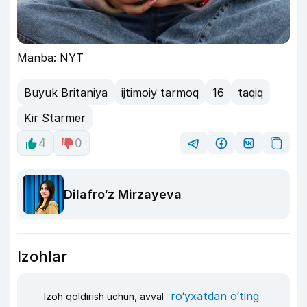
Manba: NYT
Buyuk Britaniya
ijtimoiy tarmoq
16
taqiq
Kir Starmer
4
0
Dilafro‘z Mirzayeva
Izohlar
ro‘yxatdan o‘ting
Izoh qoldirish uchun, avval