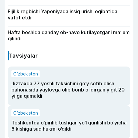
Fijilik regbichi Yaponiyada issiq urishi oqibatida
vafot etdi
Hafta boshida qanday ob-havo kutilayotgani ma’lum
qilindi
Tavsiyalar
O‘zbekiston
Jizzaxda 77 yoshli taksichini qo‘y sotib olish
bahonasida yaylovga olib borib o‘ldirgan yigit 20
yilga qamaldi
O‘zbekiston
Toshkentda o‘pirilib tushgan yo‘l qurilishi bo‘yicha
6 kishiga sud hukmi o‘qildi