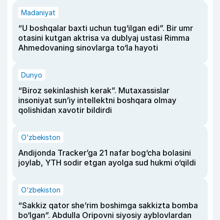
Madaniyat
“U boshqalar baxti uchun tug‘ilgan edi”. Bir umr
otasini kutgan aktrisa va dublyaj ustasi Rimma
Ahmedovaning sinovlarga to‘la hayoti
Dunyo
“Biroz sekinlashish kerak”. Mutaxassislar
insoniyat sun’iy intellektni boshqara olmay
qolishidan xavotir bildirdi
O‘zbekiston
Andijonda Tracker’ga 21 nafar bog‘cha bolasini
joylab, YTH sodir etgan ayolga sud hukmi o‘qildi
O‘zbekiston
“Sakkiz qator she’rim boshimga sakkizta bomba
bo‘lgan”. Abdulla Oripovni siyosiy ayblovlardan