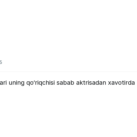
5
lari uning qo‘riqchisi sabab aktrisadan xavotirda