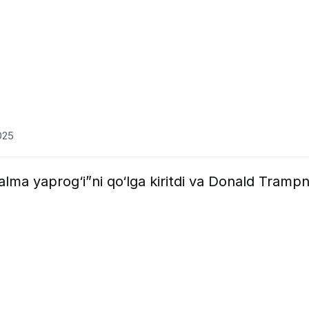
025
alma yaprog‘i”ni qo‘lga kiritdi va Donald Trampn