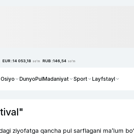
EUR :
RUB :
14 053,18
146,54
so'm
so'm
 Osiyo
Dunyo
Pul
Madaniyat
Sport
Layfstayl
tival"
agi ziyofatga qancha pul sarflagani maʼlum bo‘