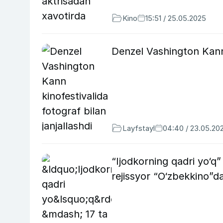
Kino
15:51 / 25.05.2025
Denzel Vashington Kann k
Layfstayl
04:40 / 23.05.20
“Ijodkorning qadri yo‘q”
rejissyor “O‘zbekkino”da