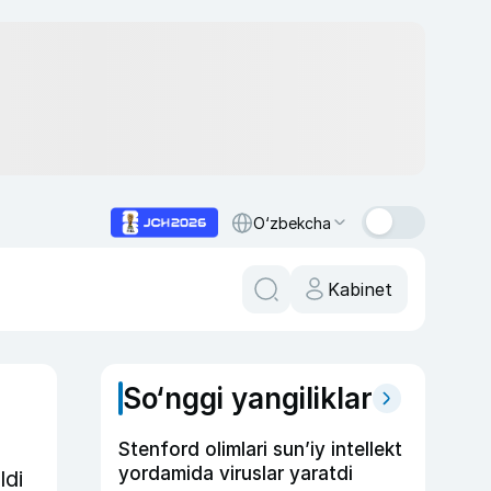
O‘zbekcha
Kabinet
So‘nggi yangiliklar
Stenford olimlari sun’iy intellekt
yordamida viruslar yaratdi
ldi