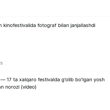
inofestivalida fotograf bilan janjallashdi
25
 — 17 ta xalqaro festivalda g‘olib bo‘lgan yosh
n norozi (video)