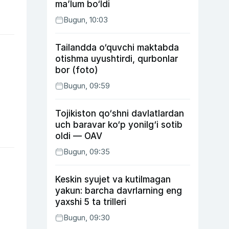
ma’lum bo‘ldi
Bugun, 10:03
Tailandda o‘quvchi maktabda
otishma uyushtirdi, qurbonlar
bor (foto)
Bugun, 09:59
Tojikiston qo‘shni davlatlardan
uch baravar ko‘p yonilg‘i sotib
oldi — OAV
Bugun, 09:35
Keskin syujet va kutilmagan
yakun: barcha davrlarning eng
yaxshi 5 ta trilleri
Bugun, 09:30