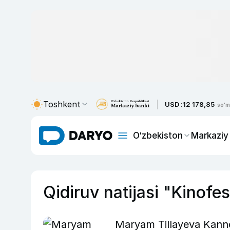
Toshkent
USD :
12 178,85
so'm
O‘zbekiston
Markaziy
Qidiruv natijasi "Kinofes
Maryam Tillayeva Kannd