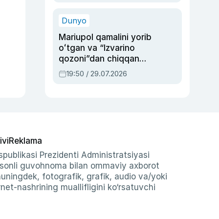
qolgan voqea
Dunyo
Mariupol qamalini yorib
oʻtgan va “Izvarino
qozoni”dan chiqqan
qahramon — Ukraina
19:50 / 29.07.2026
armiyasi bosh
qoʻmondoni Drapatiy
haqida
ivi
Reklama
publikasi Prezidenti Administratsiyasi
-sonli guvohnoma bilan ommaviy axborot
shuningdek, fotografik, grafik, audio va/yoki
et-nashrining muallifligini ko‘rsatuvchi