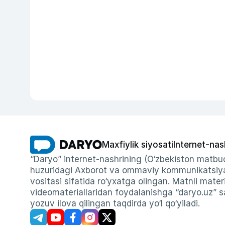
Maxfiylik siyosati
Internet-nas
“Daryo” internet-nashrining (O‘zbekiston matbuo
huzuridagi Axborot va ommaviy kommunikatsiyal
vositasi sifatida ro‘yxatga olingan. Matnli materi
videomateriallaridan foydalanishga “daryo.uz” sa
yozuv ilova qilingan taqdirda yo‘l qo‘yiladi.