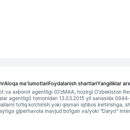
hr
Aloqa ma'lumotlari
Foydalanish shartlari
Yangiliklar arx
t va axborot agentligi (O‘zMAA, hozirgi O‘zbekiston Res
ar agentligi) tomonidan 13.03.2015 yil sanasida 0944
allarni to‘liq ko‘chirish yoki qisman iqtibos keltirishga, 
ytiga giperhavola mavjud bo‘lgan va/yoki “Daryo” intern