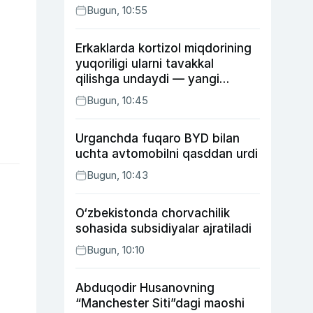
Bugun, 10:55
Erkaklarda kortizol miqdorining
yuqoriligi ularni tavakkal
qilishga undaydi — yangi
tadqiqot
Bugun, 10:45
Urganchda fuqaro BYD bilan
uchta avtomobilni qasddan urdi
Bugun, 10:43
O‘zbekistonda chorvachilik
sohasida subsidiyalar ajratiladi
Bugun, 10:10
Abduqodir Husanovning
“Manchester Siti”dagi maoshi