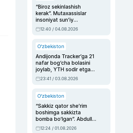
“Biroz sekinlashish
kerak”. Mutaxassislar
insoniyat sun’iy
intellektni boshqara
12:40 / 04.08.2026
olmay qolishidan xavotir
bildirdi
O‘zbekiston
Andijonda Tracker’ga 21
nafar bog‘cha bolasini
joylab, YTH sodir etgan
ayolga sud hukmi o‘qildi
23:41 / 03.08.2026
O‘zbekiston
“Sakkiz qator she’rim
boshimga sakkizta
bomba bo‘lgan”. Abdulla
Oripovni siyosiy
12:24 / 01.08.2026
ayblovlardan asrab