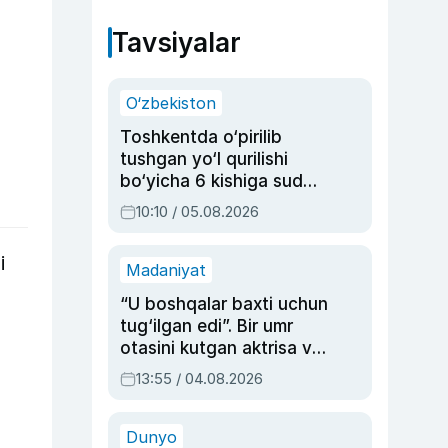
Tavsiyalar
O‘zbekiston
Toshkentda o‘pirilib
tushgan yo‘l qurilishi
bo‘yicha 6 kishiga sud
hukmi o‘qildi
10:10 / 05.08.2026
i
Madaniyat
“U boshqalar baxti uchun
tug‘ilgan edi”. Bir umr
otasini kutgan aktrisa va
dublyaj ustasi Rimma
13:55 / 04.08.2026
Ahmedovaning
sinovlarga to‘la hayoti
Dunyo