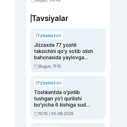
Tavsiyalar
O‘zbekiston
Jizzaxda 77 yoshli
taksichini qo‘y sotib olish
bahonasida yaylovga
olib borib o‘ldirgan yigit
Bugun, 11:15
20 yilga qamaldi
O‘zbekiston
Toshkentda o‘pirilib
tushgan yo‘l qurilishi
bo‘yicha 6 kishiga sud
hukmi o‘qildi
10:10 / 05.08.2026