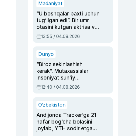
Madaniyat
“U boshqalar baxti uchun
tug‘ilgan edi”. Bir umr
otasini kutgan aktrisa va
dublyaj ustasi Rimma
13:55 / 04.08.2026
Ahmedovaning
sinovlarga to‘la hayoti
Dunyo
“Biroz sekinlashish
kerak”. Mutaxassislar
insoniyat sun’iy
intellektni boshqara
12:40 / 04.08.2026
olmay qolishidan xavotir
bildirdi
O‘zbekiston
Andijonda Tracker’ga 21
nafar bog‘cha bolasini
joylab, YTH sodir etgan
ayolga sud hukmi o‘qildi