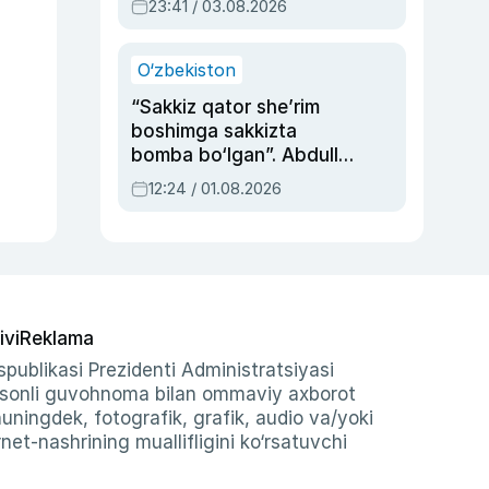
23:41 / 03.08.2026
O‘zbekiston
“Sakkiz qator she’rim
boshimga sakkizta
bomba bo‘lgan”. Abdulla
Oripovni siyosiy
12:24 / 01.08.2026
ayblovlardan asrab
qolgan voqea
ivi
Reklama
publikasi Prezidenti Administratsiyasi
-sonli guvohnoma bilan ommaviy axborot
shuningdek, fotografik, grafik, audio va/yoki
et-nashrining muallifligini ko‘rsatuvchi