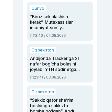
sinovlarga to‘la hayoti
Dunyo
“Biroz sekinlashish
kerak”. Mutaxassislar
insoniyat sun’iy
intellektni boshqara
12:40 / 04.08.2026
olmay qolishidan xavotir
bildirdi
O‘zbekiston
Andijonda Tracker’ga 21
nafar bog‘cha bolasini
joylab, YTH sodir etgan
ayolga sud hukmi o‘qildi
23:41 / 03.08.2026
O‘zbekiston
“Sakkiz qator she’rim
boshimga sakkizta
bomba bo‘lgan”. Abdulla