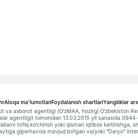
hr
Aloqa ma'lumotlari
Foydalanish shartlari
Yangiliklar arx
t va axborot agentligi (O‘zMAA, hozirgi O‘zbekiston Res
ar agentligi) tomonidan 13.03.2015 yil sanasida 0944
allarni to‘liq ko‘chirish yoki qisman iqtibos keltirishga, 
ytiga giperhavola mavjud bo‘lgan va/yoki “Daryo” intern