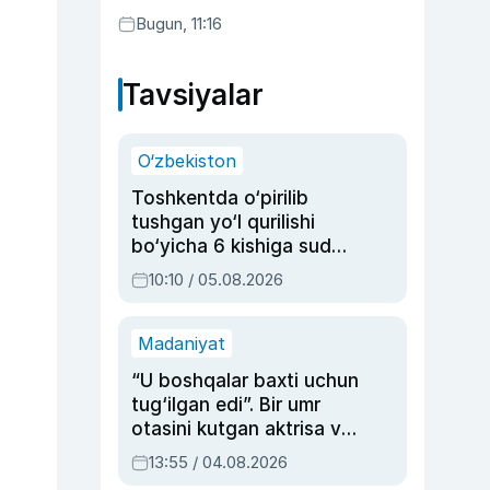
qonunni ma’qulladi
Bugun, 11:16
Tavsiyalar
O‘zbekiston
Toshkentda o‘pirilib
tushgan yo‘l qurilishi
bo‘yicha 6 kishiga sud
hukmi o‘qildi
10:10 / 05.08.2026
Madaniyat
“U boshqalar baxti uchun
tug‘ilgan edi”. Bir umr
otasini kutgan aktrisa va
dublyaj ustasi Rimma
13:55 / 04.08.2026
Ahmedovaning