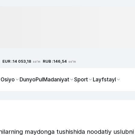
EUR :
RUB :
14 053,18
146,54
so'm
so'm
 Osiyo
Dunyo
Pul
Madaniyat
Sport
Layfstayl
hilarning maydonga tushishida noodatiy uslubni