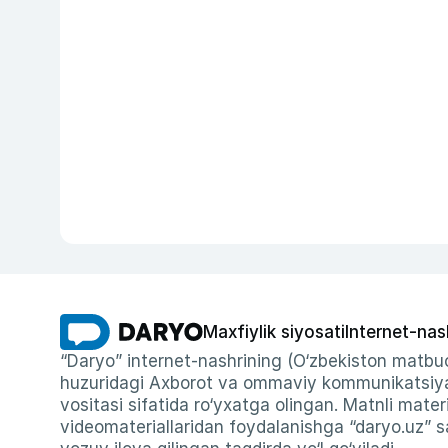
Maxfiylik siyosati
Internet-nas
“Daryo” internet-nashrining (O‘zbekiston matbuo
huzuridagi Axborot va ommaviy kommunikatsiyal
vositasi sifatida ro‘yxatga olingan. Matnli materi
videomateriallaridan foydalanishga “daryo.uz” sa