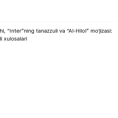
hi, “Inter”ning tanazzuli va “Al-Hilol” mo‘jizasi:
i xulosalari