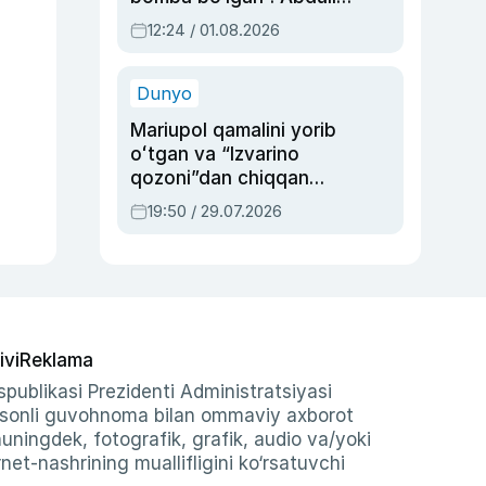
Oripovni siyosiy
12:24 / 01.08.2026
ayblovlardan asrab
qolgan voqea
Dunyo
Mariupol qamalini yorib
oʻtgan va “Izvarino
qozoni”dan chiqqan
qahramon — Ukraina
19:50 / 29.07.2026
armiyasi bosh
qoʻmondoni Drapatiy
haqida
ivi
Reklama
publikasi Prezidenti Administratsiyasi
-sonli guvohnoma bilan ommaviy axborot
shuningdek, fotografik, grafik, audio va/yoki
et-nashrining muallifligini ko‘rsatuvchi