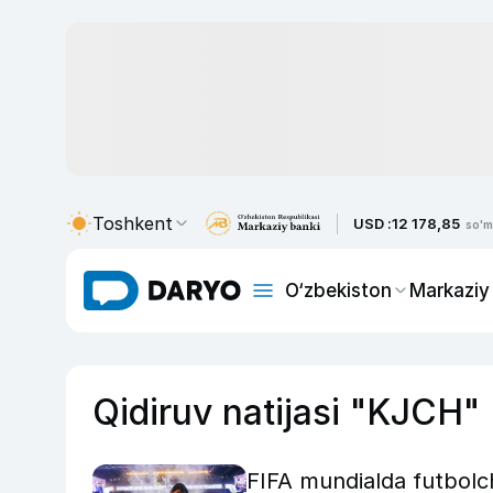
Toshkent
USD :
12 178,85
so'm
O‘zbekiston
Markaziy
Qidiruv natijasi "KJCH"
FIFA mundialda futbolc