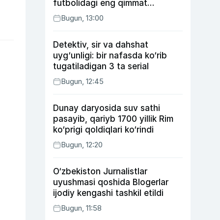
futbolidagi eng qimmat
transferga aylandi
Bugun, 13:00
Detektiv, sir va dahshat
uyg‘unligi: bir nafasda ko‘rib
tugatiladigan 3 ta serial
Bugun, 12:45
Dunay daryosida suv sathi
pasayib, qariyb 1700 yillik Rim
ko‘prigi qoldiqlari ko‘rindi
Bugun, 12:20
O‘zbekiston Jurnalistlar
uyushmasi qoshida Blogerlar
ijodiy kengashi tashkil etildi
Bugun, 11:58