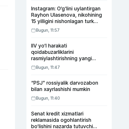
Instagram: O‘g‘lini uylantirgan
Rayhon Ulasenova, nikohining
15 yilligini nishonlagan turk
aktyorlari va Kamelot qasriga
Bugun, 11:57
sayohat qilgan Zebo Rahimova
IIV yo‘l harakati
qoidabuzarliklarini
rasmiylashtirishning yangi
tartibini taklif qildi
Bugun, 11:47
“PSJ” rossiyalik darvozabon
bilan xayrlashishi mumkin
Bugun, 11:40
Senat kredit xizmatlari
reklamasida ogohlantirish
bo‘lishini nazarda tutuvchi