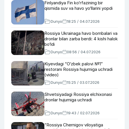
Finlyandiya Fin ko‘rfazining bir
qismida suv va havo yo‘llarini yopdi
Dunyo
18:25 / 04.07.2026
Rossiya Ukrainaga havo bombalari va
dronlar bilan zarba berdi: 4 kishi halok
bo‘ldi
Dunyo
08:56 / 04.07.2026
Kiyevdagi “O‘zbek palovi №1”
restorani Rossiya hujumiga uchradi
(video)
Dunyo
15:25 / 03.07.2026
Shvetsiyadagi Rossiya elchixonasi
dronlar hujumiga uchradi
Dunyo
19:43 / 02.07.2026
“Rossiya Chernigov viloyatiga