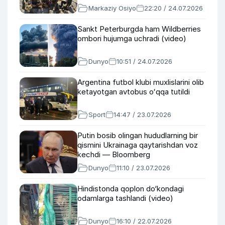
Markaziy Osiyo
22:20 / 24.07.2026
Sankt Peterburgda ham Wildberries
ombori hujumga uchradi (video)
Dunyo
10:51 / 24.07.2026
Argentina futbol klubi muxlislarini olib
ketayotgan avtobus oʻqqa tutildi
Sport
14:47 / 23.07.2026
Putin bosib olingan hududlarning bir
qismini Ukrainaga qaytarishdan voz
kechdi — Bloomberg
Dunyo
11:10 / 23.07.2026
Hindistonda qoplon do‘kondagi
odamlarga tashlandi (video)
Dunyo
16:10 / 22.07.2026