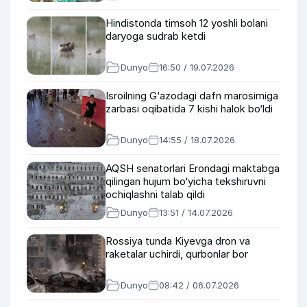
Hindistonda timsoh 12 yoshli bolani
daryoga sudrab ketdi
Dunyo
16:50 / 19.07.2026
Isroilning G‘azodagi dafn marosimiga
zarbasi oqibatida 7 kishi halok bo‘ldi
Dunyo
14:55 / 18.07.2026
AQSH senatorlari Erondagi maktabga
qilingan hujum bo‘yicha tekshiruvni
ochiqlashni talab qildi
Dunyo
13:51 / 14.07.2026
Rossiya tunda Kiyevga dron va
raketalar uchirdi, qurbonlar bor
Dunyo
08:42 / 06.07.2026