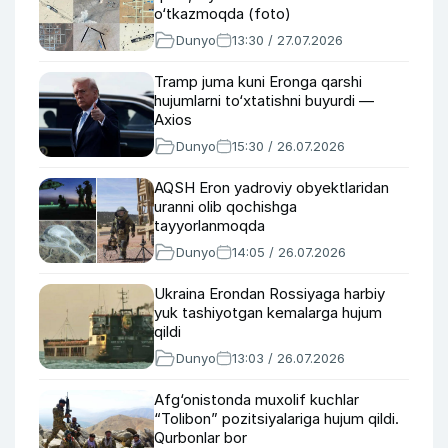
o‘tkazmoqda (foto)
Dunyo
13:30 / 27.07.2026
Tramp juma kuni Eronga qarshi
hujumlarni to‘xtatishni buyurdi —
Axios
Dunyo
15:30 / 26.07.2026
AQSH Eron yadroviy obyektlaridan
uranni olib qochishga
tayyorlanmoqda
Dunyo
14:05 / 26.07.2026
Ukraina Erondan Rossiyaga harbiy
yuk tashiyotgan kemalarga hujum
qildi
Dunyo
13:03 / 26.07.2026
Afg‘onistonda muxolif kuchlar
“Tolibon” pozitsiyalariga hujum qildi.
Qurbonlar bor