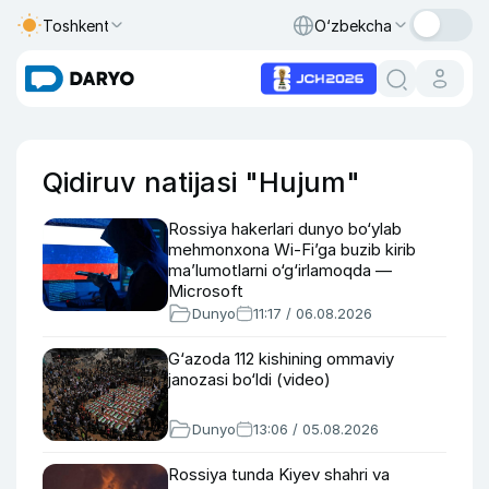
Toshkent
O‘zbekcha
Qidiruv natijasi "Hujum"
Rossiya hakerlari dunyo bo‘ylab
mehmonxona Wi-Fi’ga buzib kirib
ma’lumotlarni o‘g‘irlamoqda —
Microsoft
Dunyo
11:17 / 06.08.2026
G‘azoda 112 kishining ommaviy
janozasi bo‘ldi (video)
Dunyo
13:06 / 05.08.2026
Rossiya tunda Kiyev shahri va