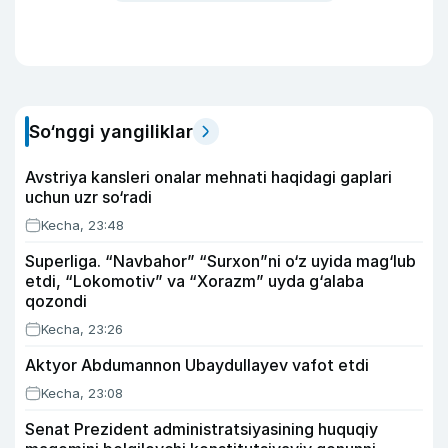
So‘nggi yangiliklar
Avstriya kansleri onalar mehnati haqidagi gaplari
uchun uzr so‘radi
Kecha, 23:48
Superliga. “Navbahor” “Surxon”ni o‘z uyida mag‘lub
etdi, “Lokomotiv” va “Xorazm” uyda g‘alaba
qozondi
Kecha, 23:26
Aktyor Abdu­mannon Ubaydullayev vafot etdi
Kecha, 23:08
Senat Prezident administratsiyasining huquqiy