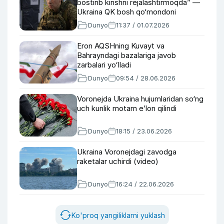
bostirib kirishni rejalashtirmoqda” —
Ukraina QK bosh qo‘mondoni
Dunyo
11:37 / 01.07.2026
Eron AQSHning Kuvayt va
Bahrayndagi bazalariga javob
zarbalari yoʻlladi
Dunyo
09:54 / 28.06.2026
Voronejda Ukraina hujumlaridan so‘ng
uch kunlik motam e’lon qilindi
Dunyo
18:15 / 23.06.2026
Ukraina Voronejdagi zavodga
raketalar uchirdi (video)
Dunyo
16:24 / 22.06.2026
Ko'proq yangiliklarni yuklash