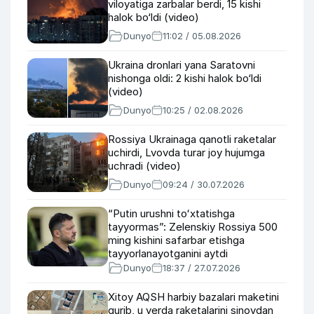
viloyatiga zarbalar berdi, 15 kishi
halok bo‘ldi (video)
Dunyo
11:02 / 05.08.2026
Ukraina dronlari yana Saratovni
nishonga oldi: 2 kishi halok bo‘ldi
(video)
Dunyo
10:25 / 02.08.2026
Rossiya Ukrainaga qanotli raketalar
uchirdi, Lvovda turar joy hujumga
uchradi (video)
Dunyo
09:24 / 30.07.2026
“Putin urushni toʻxtatishga
tayyormas”: Zelenskiy Rossiya 500
ming kishini safarbar etishga
tayyorlanayotganini aytdi
Dunyo
18:37 / 27.07.2026
Xitoy AQSH harbiy bazalari maketini
qurib, u yerda raketalarini sinovdan