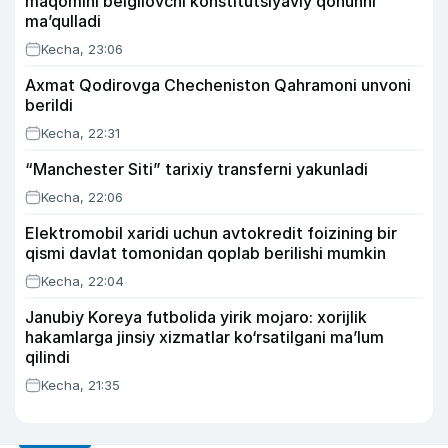
maqomini belgilovchi konstitutsiyaviy qonunni
ma’qulladi
Kecha, 23:06
Axmat Qodirovga Checheniston Qahramoni unvoni
berildi
Kecha, 22:31
“Manchester Siti” tarixiy transferni yakunladi
Kecha, 22:06
Elektromobil xaridi uchun avtokredit foizining bir
qismi davlat tomonidan qoplab berilishi mumkin
Kecha, 22:04
Janubiy Koreya futbolida yirik mojaro: xorijlik
hakamlarga jinsiy xizmatlar ko‘rsatilgani ma’lum
qilindi
Kecha, 21:35