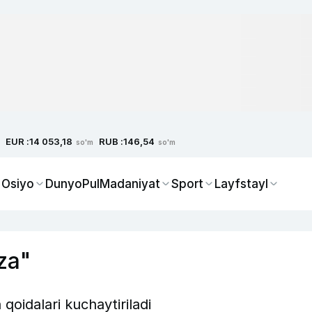
EUR :
RUB :
14 053,18
146,54
so'm
so'm
 Osiyo
Dunyo
Pul
Madaniyat
Sport
Layfstayl
iza"
 qoidalari kuchaytiriladi