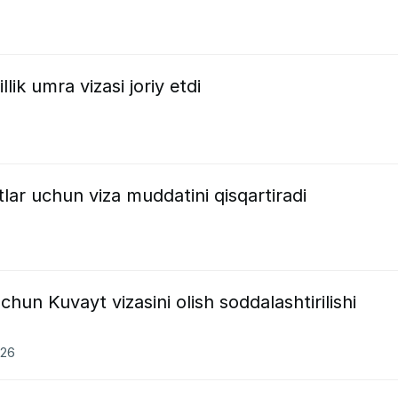
llik umra vizasi joriy etdi
lar uchun viza muddatini qisqartiradi
chun Kuvayt vizasini olish soddalashtirilishi
026