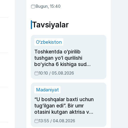
Bugun, 15:40
Tavsiyalar
O‘zbekiston
Toshkentda o‘pirilib
tushgan yo‘l qurilishi
bo‘yicha 6 kishiga sud
hukmi o‘qildi
10:10 / 05.08.2026
Madaniyat
“U boshqalar baxti uchun
tug‘ilgan edi”. Bir umr
otasini kutgan aktrisa va
dublyaj ustasi Rimma
13:55 / 04.08.2026
Ahmedovaning