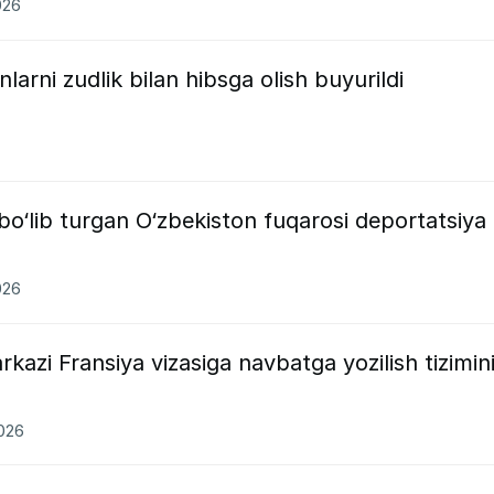
026
larni zudlik bilan hibsga olish buyurildi
o‘lib turgan O‘zbekiston fuqarosi deportatsiya
026
kazi Fransiya vizasiga navbatga yozilish tizimin
2026