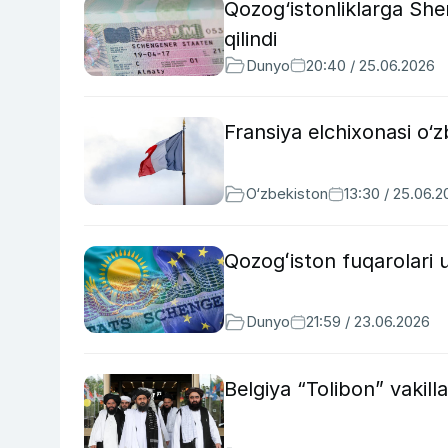
Qozog‘istonliklarga Shen
qilindi
Dunyo
20:40 / 25.06.2026
Fransiya elchixonasi o‘zb
O‘zbekiston
13:30 / 25.06.
Qozogʻiston fuqarolari 
Dunyo
21:59 / 23.06.2026
Belgiya “Tolibon” vakilla