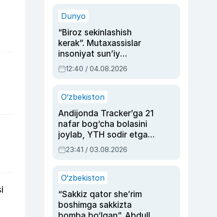
sinovlarga to‘la hayoti
Dunyo
“Biroz sekinlashish
kerak”. Mutaxassislar
insoniyat sun’iy
intellektni boshqara
12:40 / 04.08.2026
olmay qolishidan xavotir
bildirdi
O‘zbekiston
Andijonda Tracker’ga 21
nafar bog‘cha bolasini
joylab, YTH sodir etgan
ayolga sud hukmi o‘qildi
23:41 / 03.08.2026
O‘zbekiston
i
“Sakkiz qator she’rim
boshimga sakkizta
bomba bo‘lgan”. Abdulla