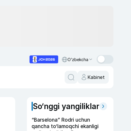
O‘zbekcha
Kabinet
So‘nggi yangiliklar
“Barselona” Rodri uchun
qancha to‘lamoqchi ekanligi