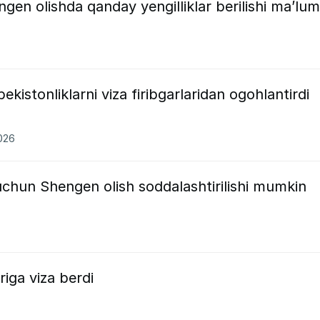
gen olishda qanday yengilliklar berilishi ma’lum
ekistonliklarni viza firibgarlaridan ogohlantirdi
2026
uchun Shengen olish soddalashtirilishi mumkin
riga viza berdi