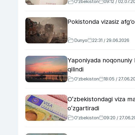
O‘zbekiston
09:12 / 02.07.2
Pokistonda vizasiz afg‘on
Dunyo
22:31 / 29.06.2026
Yaponiyada noqonuniy b
qilindi
O‘zbekiston
18:05 / 27.06.2
Oʻzbekistondagi viza mar
oʻzgartiradi
O‘zbekiston
09:20 / 27.06.