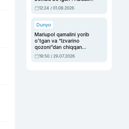
Oripovni siyosiy
12:24 / 01.08.2026
ayblovlardan asrab
qolgan voqea
Dunyo
Mariupol qamalini yorib
oʻtgan va “Izvarino
qozoni”dan chiqqan
qahramon — Ukraina
19:50 / 29.07.2026
armiyasi bosh
qoʻmondoni Drapatiy
haqida
i