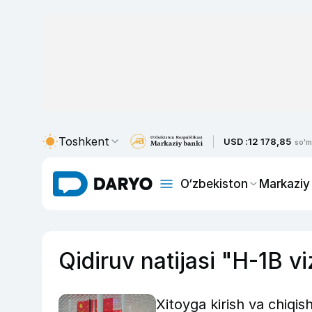
Toshkent
USD :
12 178,85
so'm
O‘zbekiston
Markaziy
Qidiruv natijasi "H-1B v
Xitoyga kirish va chiqish