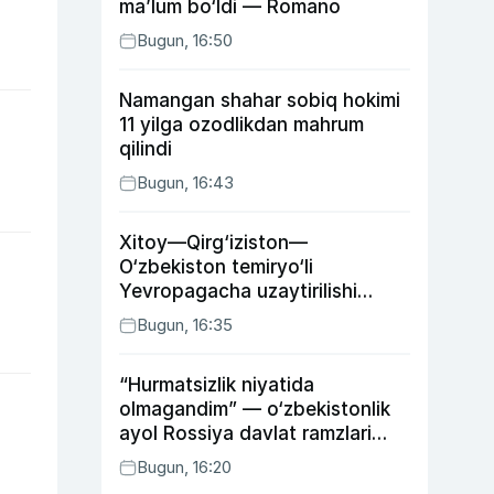
ma’lum bo‘ldi — Romano
Bugun, 16:50
Namangan shahar sobiq hokimi
11 yilga ozodlikdan mahrum
qilindi
Bugun, 16:43
Xitoy—Qirg‘iziston—
O‘zbekiston temiryo‘li
Yevropagacha uzaytirilishi
mumkin
Bugun, 16:35
“Hurmatsizlik niyatida
olmagandim” — o‘zbekistonlik
ayol Rossiya davlat ramzlari
tushirilgan poyandoz haqida
Bugun, 16:20