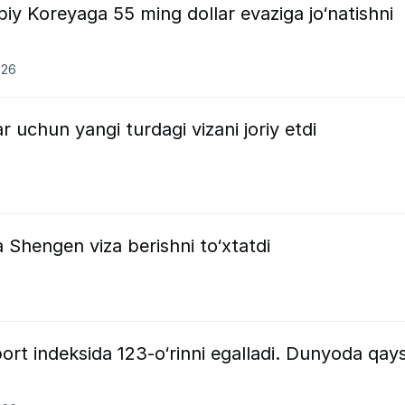
y Koreyaga 55 ming dollar evaziga jo‘natishni
026
ar uchun yangi turdagi vizani joriy etdi
a Shengen viza berishni to‘xtatdi
ort indeksida 123-o‘rinni egalladi. Dunyoda qays