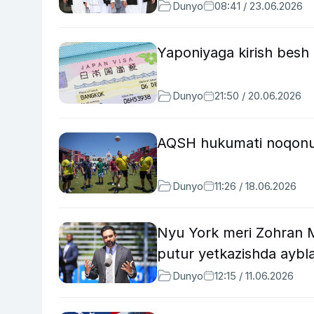
Dunyo
08:41 / 23.06.2026
Yaponiyaga kirish besh
Dunyo
21:50 / 20.06.2026
AQSH hukumati noqonuni
Dunyo
11:26 / 18.06.2026
Nyu York meri Zohran 
putur yetkazishda aybla
Dunyo
12:15 / 11.06.2026