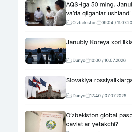
AQSHga 50 ming, Janubi
va’da qilganlar ushlandi
O‘zbekiston
09:04 / 11.07.2
Janubiy Koreya xorijlikl
Dunyo
10:00 / 10.07.2026
Slovakiya rossiyaliklarg
Dunyo
17:40 / 07.07.2026
O‘zbekiston global pasp
davlatlar yetakchi?