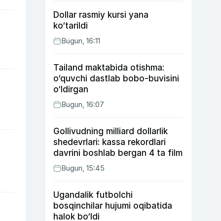
Dollar rasmiy kursi yana
ko‘tarildi
Bugun, 16:11
Tailand maktabida otishma:
o‘quvchi dastlab bobo-buvisini
o‘ldirgan
Bugun, 16:07
Gollivudning milliard dollarlik
shedevrlari: kassa rekordlari
davrini boshlab bergan 4 ta film
Bugun, 15:45
Ugandalik futbolchi
bosqinchilar hujumi oqibatida
halok bo‘ldi