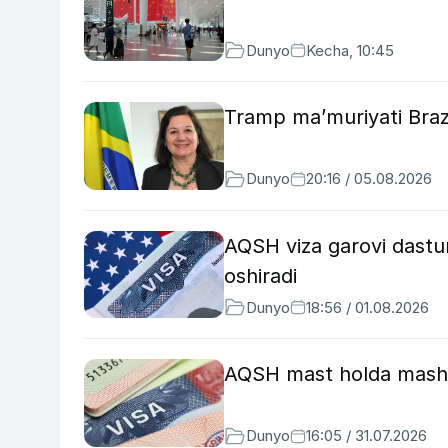
Dunyo
Kecha, 10:45
Tramp ma’muriyati Brazil
Dunyo
20:16 / 05.08.2026
AQSH viza garovi dastur
oshiradi
Dunyo
18:56 / 01.08.2026
AQSH mast holda mashin
Dunyo
16:05 / 31.07.2026