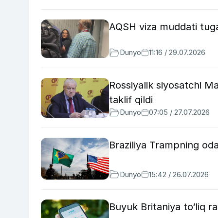
AQSH viza muddati tuga
Dunyo
11:16 / 29.07.2026
Rossiyalik siyosatchi Ma
taklif qildi
Dunyo
07:05 / 27.07.2026
Braziliya Trampning od
Dunyo
15:42 / 26.07.2026
Buyuk Britaniya to‘liq ra