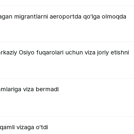
gan migrantlarni aeroportda qo‘lga olmoqda
rkaziy Osiyo fuqarolari uchun viza joriy etishni
amlariga viza bermadi
qamli vizaga o‘tdi