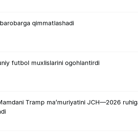
 barobarga qimmatlashadi
y futbol muxlislarini ogohlantirdi
Mamdani Tramp ma’muriyatini JCH—2026 ruhig
di